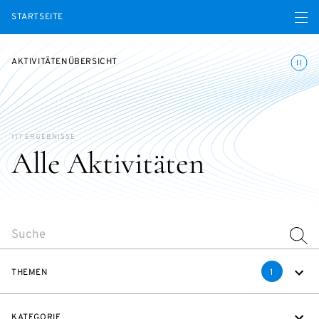
Menü ö
STARTSEITE
Animatio
AKTIVITÄTENÜBERSICHT
117 ERGEBNISSE
Alle Aktivitäten
SEARCH
THEMEN
1
KATEGORIE