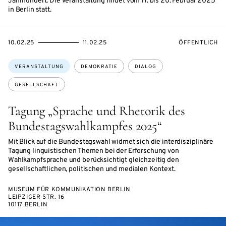
Jahrhundert. Die Veranstaltung findet vom 17. bis 20. Februar 2025
in Berlin statt.
EVENTBEGINSON
EVENTENDSON
VERANSTALTU
10.02.25
11.02.25
ÖFFENTLICH
Themen:
VERANSTALTUNG
DEMOKRATIE
DIALOG
GESELLSCHAFT
Tagung „Sprache und Rhetorik des
Bundestagswahlkampfes 2025“
Mit Blick auf die Bundestagswahl widmet sich die interdisziplinäre
Tagung linguistischen Themen bei der Erforschung von
Wahlkampfsprache und berücksichtigt gleichzeitig den
gesellschaftlichen, politischen und medialen Kontext.
MUSEUM FÜR KOMMUNIKATION BERLIN
LEIPZIGER STR. 16
10117 BERLIN