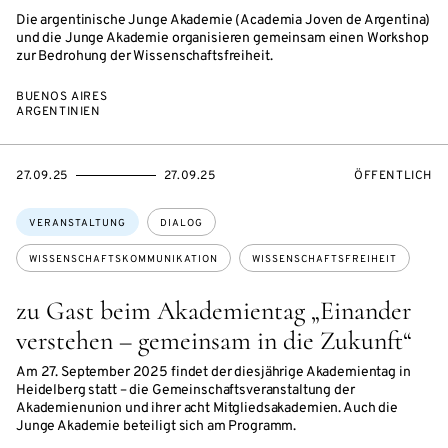
Die argentinische Junge Akademie (Academia Joven de Argentina)
und die Junge Akademie organisieren gemeinsam einen Workshop
zur Bedrohung der Wissenschaftsfreiheit.
BUENOS AIRES
ARGENTINIEN
EVENTBEGINSON
EVENTENDSON
VERANSTALTU
27.09.25
27.09.25
ÖFFENTLICH
Themen:
VERANSTALTUNG
DIALOG
WISSENSCHAFTSKOMMUNIKATION
WISSENSCHAFTSFREIHEIT
zu Gast beim Akademientag „Einander
verstehen – gemeinsam in die Zukunft“
Am 27. September 2025 findet der diesjährige Akademientag in
Heidelberg statt – die Gemeinschaftsveranstaltung der
Akademienunion und ihrer acht Mitgliedsakademien. Auch die
Junge Akademie beteiligt sich am Programm.