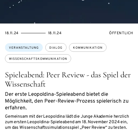
EVENTBEGINSON
EVENTENDSON
VERANSTALTU
18.11.24
18.11.24
ÖFFENTLICH
Themen:
VERANSTALTUNG
DIALOG
KOMMUNIKATION
WISSENSCHAFTSKOMMUNIKATION
Spieleabend: Peer Review - das Spiel der
Wissenschaft
Der erste Leopoldina-Spieleabend bietet die
Möglichkeit, den Peer-Review-Prozess spielerisch zu
erfahren.
Gemeinsam mit der Leopoldina lädt die Junge Akademie herzlich
zum ersten Leopoldina-Spieleabend am 18. November 2024 ein,
um das Wissenschaftssimulationsspiel „Peer Review“ zu testen.