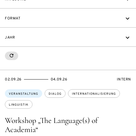
FORMAT
JAHR
RESETALL
EVENTBEGINSON
EVENTENDSON
VERANST
02.09.26
04.09.26
INTERN
Themen:
VERANSTALTUNG
DIALOG
INTERNATIONALISIERUNG
LINGUISTIK
Workshop „The Language(s) of
Academia“