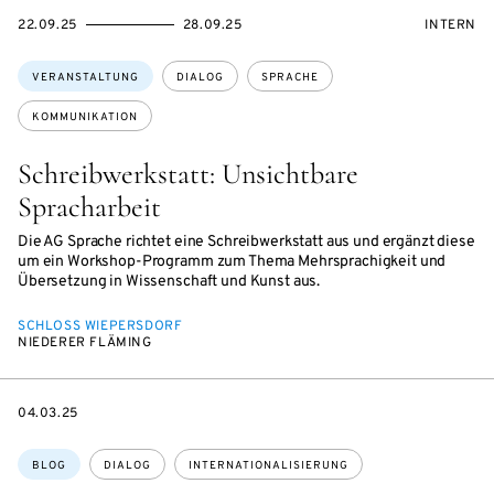
EVENTBEGINSON
EVENTENDSON
VERANST
22.09.25
28.09.25
INTERN
Themen:
VERANSTALTUNG
DIALOG
SPRACHE
KOMMUNIKATION
Schreibwerkstatt: Unsichtbare
Spracharbeit
Die AG Sprache richtet eine Schreibwerkstatt aus und ergänzt diese
um ein Workshop-Programm zum Thema Mehrsprachigkeit und
Übersetzung in Wissenschaft und Kunst aus.
SCHLOSS WIEPERSDORF
NIEDERER FLÄMING
DATE
04.03.25
Themen:
BLOG
DIALOG
INTERNATIONALISIERUNG