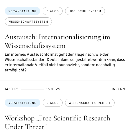
Themen:
VERANSTALTUNG
DIALOG
HOCHSCHULSYSTEM
WISSENSCHAFTSSYSTEM
Austausch: Internationalisierung im
Wissenschaftssystem
Ein internes Austauschformat geht der Frage nach, wie der
Wissenschaftsstandort Deutschland so gestaltet werden kann, dass
er internationale Vielfalt nicht nur anzieht, sondern nachhaltig
ermöglicht?
EVENTBEGINSON
EVENTENDSON
VERANST
14.10.25
16.10.25
INTERN
Themen:
VERANSTALTUNG
DIALOG
WISSENSCHAFTSFREIHEIT
Workshop „Free Scientific Research
Under Threat“