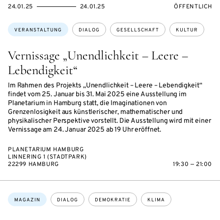
EVENTBEGINSON
EVENTENDSON
VERANSTALTU
24.01.25
24.01.25
ÖFFENTLICH
Themen:
VERANSTALTUNG
DIALOG
GESELLSCHAFT
KULTUR
Vernissage „Unendlichkeit – Leere –
Lebendigkeit“
Im Rahmen des Projekts „Unendlichkeit – Leere – Lebendigkeit“
findet vom 25. Januar bis 31. Mai 2025 eine Ausstellung im
Planetarium in Hamburg statt, die Imaginationen von
Grenzenlosigkeit aus künstlerischer, mathematischer und
physikalischer Perspektive vorstellt. Die Ausstellung wird mit einer
Vernissage am 24. Januar 2025 ab 19 Uhr eröffnet.
PLANETARIUM HAMBURG
LINNERING 1 (STADTPARK)
22299 HAMBURG
19:30 — 21:00
Themen:
MAGAZIN
DIALOG
DEMOKRATIE
KLIMA