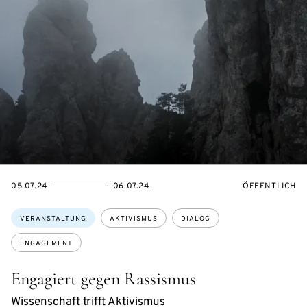
EVENTBEGINSON
EVENTENDSON
VERANSTALTU
05.07.24
06.07.24
ÖFFENTLICH
Themen:
VERANSTALTUNG
AKTIVISMUS
DIALOG
ENGAGEMENT
Engagiert gegen Rassismus
Wissenschaft trifft Aktivismus