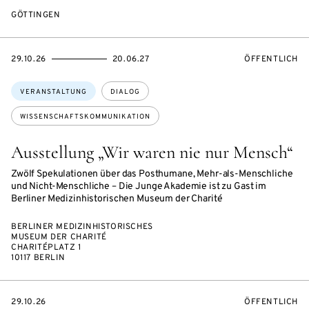
GÖTTINGEN
EVENTBEGINSON
EVENTENDSON
VERANSTALTU
29.10.26
20.06.27
ÖFFENTLICH
Themen:
VERANSTALTUNG
DIALOG
WISSENSCHAFTSKOMMUNIKATION
Ausstellung „Wir waren nie nur Mensch“
Zwölf Spekulationen über das Posthumane, Mehr-als-Menschliche
und Nicht-Menschliche – Die Junge Akademie ist zu Gast im
Berliner Medizinhistorischen Museum der Charité
BERLINER MEDIZINHISTORISCHES
MUSEUM DER CHARITÉ
CHARITÉPLATZ 1
10117 BERLIN
EVENTBEGINSON
VERANSTALTU
29.10.26
ÖFFENTLICH