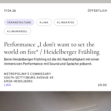
EVENTBEGINSON
VERANSTALTU
17.04.26
ÖFFENTLICH
Themen:
VERANSTALTUNG
KLIMA
KLIMAKRISE
KLIMAWANDEL
Performance „I don’t want to set the
world on fire“ / Heidelberger Frühling
Beim Heidelberger Frühling ist die AG Nachhaltigkeit mit einer
immersiven Performance mit Sound und Sprache präsent.
METROPOLINK’S COMMISSARY
SOUTH GETTYSBURG AVENUE 45
69124 HEIDELBERG
LINK
20:00