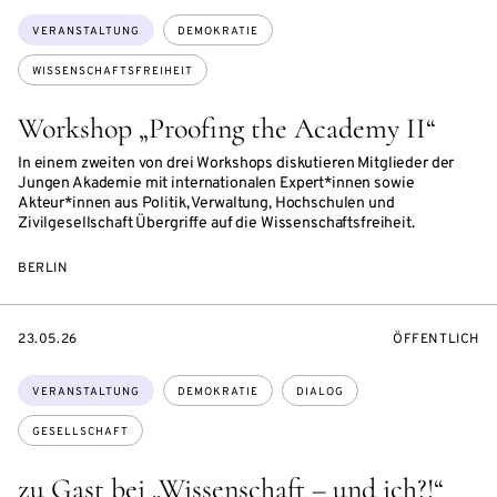
Themen:
VERANSTALTUNG
DEMOKRATIE
WISSENSCHAFTSFREIHEIT
Workshop „Proofing the Academy II“
In einem zweiten von drei Workshops diskutieren Mitglieder der
Jungen Akademie mit internationalen Expert*innen sowie
Akteur*innen aus Politik, Verwaltung, Hochschulen und
Zivilgesellschaft Übergriffe auf die Wissenschaftsfreiheit.
BERLIN
EVENTBEGINSON
VERANSTALTU
23.05.26
ÖFFENTLICH
Themen:
VERANSTALTUNG
DEMOKRATIE
DIALOG
GESELLSCHAFT
zu Gast bei „Wissenschaft – und ich?!“