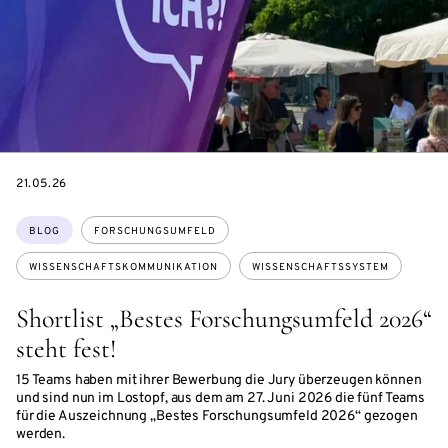
DATE
21.05.26
Themen:
BLOG
FORSCHUNGSUMFELD
WISSENSCHAFTSKOMMUNIKATION
WISSENSCHAFTSSYSTEM
Shortlist „Bestes Forschungsumfeld 2026“
steht fest!
15 Teams haben mit ihrer Bewerbung die Jury überzeugen können
und sind nun im Lostopf, aus dem am 27. Juni 2026 die fünf Teams
für die Auszeichnung „Bestes Forschungsumfeld 2026“ gezogen
werden.