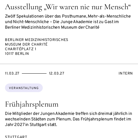
Ausstellung „Wir waren nie nur Mensch“
Zwölf Spekulationen über das Posthumane, Mehr-als-Menschliche
und Nicht-Menschliche – Die Junge Akademie ist zu Gast im
Berliner Medizinhistorischen Museum der Charité
BERLINER MEDIZINHISTORISCHES
MUSEUM DER CHARITÉ
CHARITÉPLATZ 1
10117 BERLIN
EVENTBEGINSON
EVENTENDSON
VERANST
11.03.27
12.03.27
INTERN
Themen:
VERANSTALTUNG
Frühjahrsplenum
Die Mitglieder der Jungen Akademie treffen sich dreimal jährlich in
wechselnden Städten zum Plenum. Das Frühjahrsplenum findet im
Jahr 2027 in Stuttgart statt.
STUTTGART