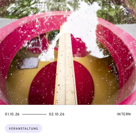
EVENTBEGINSON
EVENTENDSON
VERANST
01.10.26
02.10.26
INTERN
Themen:
VERANSTALTUNG