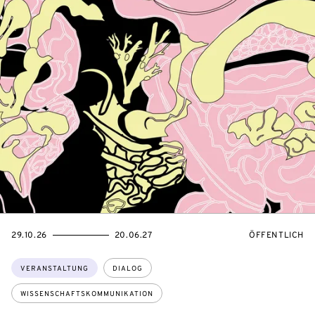
EVENTBEGINSON
EVENTENDSON
VERANSTALTU
29.10.26
20.06.27
ÖFFENTLICH
Themen:
VERANSTALTUNG
DIALOG
WISSENSCHAFTSKOMMUNIKATION