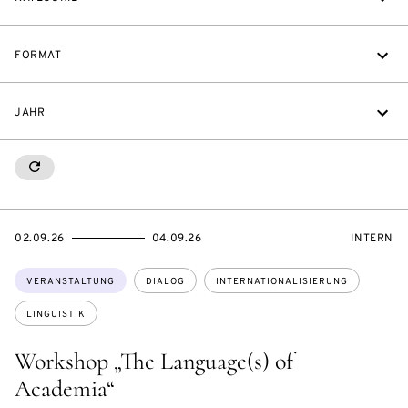
FORMAT
JAHR
RESETALL
EVENTBEGINSON
EVENTENDSON
VERANST
02.09.26
04.09.26
INTERN
Themen:
VERANSTALTUNG
DIALOG
INTERNATIONALISIERUNG
LINGUISTIK
Workshop „The Language(s) of
Academia“