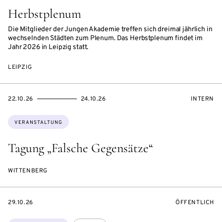
Herbstplenum
Die Mitglieder der Jungen Akademie treffen sich dreimal jährlich in
wechselnden Städten zum Plenum. Das Herbstplenum findet im
Jahr 2026 in Leipzig statt.
LEIPZIG
EVENTBEGINSON
EVENTENDSON
VERANST
22.10.26
24.10.26
INTERN
Themen:
VERANSTALTUNG
Tagung „Falsche Gegensätze“
WITTENBERG
EVENTBEGINSON
VERANSTALTU
29.10.26
ÖFFENTLICH