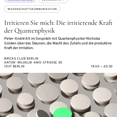
WISSENSCHAFTSKOMMUNIKATION
Irritieren Sie mich: Die ir­ri­tie­ren­de Kraft
der Quan­ten­phy­sik
Peter-André Alt im Ge­spräch mit Quantenphysiker Nicholas
Güsken über das Staunen, die Macht des Zufalls und die produktive
Kraft der Irritation.
BRICKS CLUB BERLIN
ANTON-WILHELM-AMO-STRASSE 30
10117 BERLIN
19:00 — 20:30