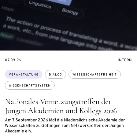
EVENTBEGINSON
VERANST
07.09.26
INTERN
Themen:
VERANSTALTUNG
DIALOG
WISSENSCHAFTSFREIHEIT
WISSENSCHAFTSSYSTEM
Nationales Vernetzungstreffen der
Jungen Akademien und Kollegs 2026
Am 7. September 2026 lädt die Niedersächsische Akademie der
Wissenschaften zu Göttingen zum Netzwerktreffen der Jungen
Akademie ein.