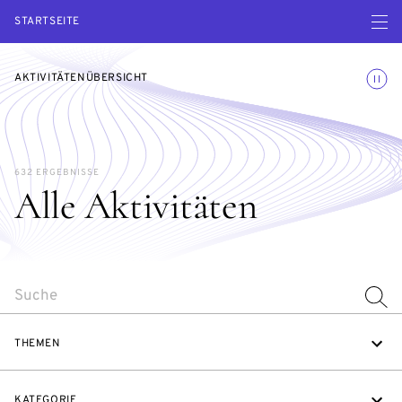
Menü ö
STARTSEITE
Animatio
AKTIVITÄTENÜBERSICHT
632 ERGEBNISSE
Alle Aktivitäten
SEARCH
THEMEN
KATEGORIE