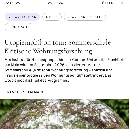
EVENTBEGINSON
EVENTENDSON
VERANSTALTU
22.09.26
25.09.26
ÖFFENTLICH
Themen:
VERANSTALTUNG
UTOPIE
CHANCENGLEICHHEIT
DEMOKRATIE
Utopiemobil on tour: Sommerschule
Kritische Wohnungsforschung
Am Institut für Humangeographie der Goethe-Universität Frankfurt
am Main wird im September 2026 zum vierten Mal die
Sommerschule „Kritische Wohnungsforschung – Theorie und
Praxis einer progressiven Wohnungspolitik“ stattfinden. Das
Utopiemobil ist Teil des Programms.
FRANKFURT AM MAIN