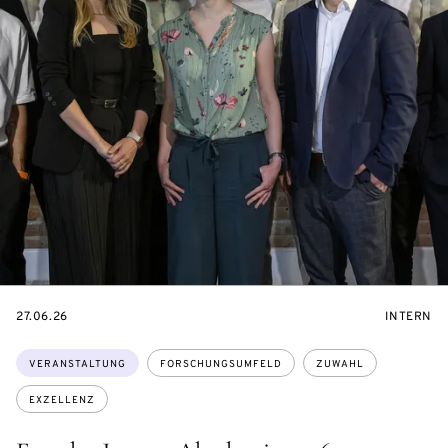
EVENTBEGINSON
VERANST
27.06.26
INTERN
Themen:
VERANSTALTUNG
FORSCHUNGSUMFELD
ZUWAHL
EXZELLENZ