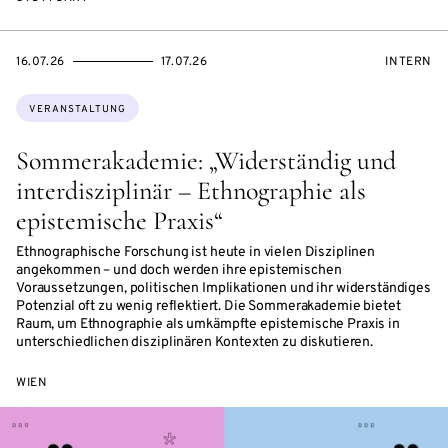
EVENTBEGINSON
EVENTENDSON
VERANST
16.07.26
17.07.26
INTERN
Themen:
VERANSTALTUNG
Sommerakademie: „Widerständig und
interdisziplinär – Ethnographie als
epistemische Praxis“
Ethnographische Forschung ist heute in vielen Disziplinen
angekommen – und doch werden ihre epistemischen
Voraussetzungen, politischen Implikationen und ihr widerständiges
Potenzial oft zu wenig reflektiert. Die Sommerakademie bietet
Raum, um Ethnographie als umkämpfte epistemische Praxis in
unterschiedlichen disziplinären Kontexten zu diskutieren.
WIEN