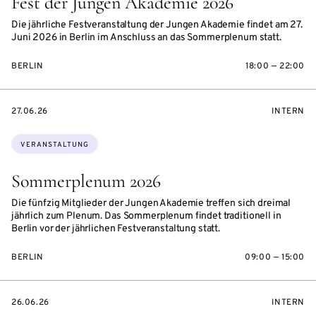
Fest der Jungen Akademie 2026
Die jährliche Festveranstaltung der Jungen Akademie findet am 27.
Juni 2026 in Berlin im Anschluss an das Sommerplenum statt.
BERLIN
18:00 — 22:00
EVENTBEGINSON
VERANST
27.06.26
INTERN
Themen:
VERANSTALTUNG
Sommerplenum 2026
Die fünfzig Mitglieder der Jungen Akademie treffen sich dreimal
jährlich zum Plenum. Das Sommerplenum findet traditionell in
Berlin vor der jährlichen Festveranstaltung statt.
BERLIN
09:00 — 15:00
EVENTBEGINSON
VERANST
26.06.26
INTERN