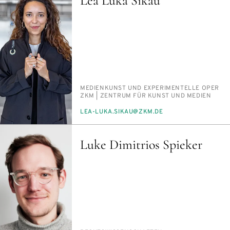
Lea Luka Sikau
PERSON_RESEARCH_SUBJECT
ME­DI­EN­KUNST UND EX­PE­RI­MEN­TEL­LE OPER
INSTITUTION
ZKM | ZEN­TRUM FÜR KUNST UND ME­DI­EN
E-
LEA-LU­KA.SIKAU@ZKM.DE
MAIL
Luke Dimitrios Spieker