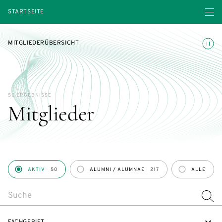
Menü ö
STARTSEITE
Animatio
MITGLIEDERÜBERSICHT
50 ERGEBNISSE
Mitglieder
PERSON_ROLE
AKTIV
50
ALUMNI / ALUMNAE
217
ALLE
SEARCH
FACHGEBIET