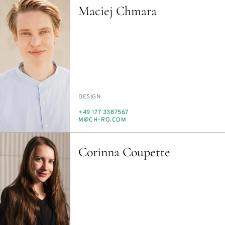
Maciej Chmara
PERSON_RESEARCH_SUBJECT
DE­SIGN
TELEFON
+49 177 3387567
E-
M@CH-RO.COM
MAIL
Corinna Coupette