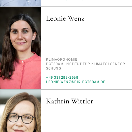
MAIL
Leonie Wenz
PERSON_RESEARCH_SUBJECT
KLI­MA­ÖKO­NO­MIE
INSTITUTION
POTS­DAM-IN­STI­TUT FÜR KLI­MA­FOL­GEN­FOR­
SCHUNG
TELEFON
+49 331 288-2568
E-
LEO­NIE.WENZ@PIK-POTS­DAM.DE
MAIL
Kathrin Wittler