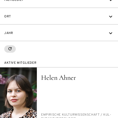
ORT
JAHR
RESETALL
AKTIVE MITGLIEDER
Helen Ahner
PERSON_RESEARCH_SUBJECT
EM­PI­RI­SCHE KUL­TUR­WIS­SEN­SCHAFT /​ KUL­