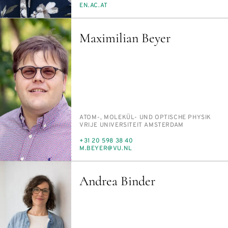
MAIL
EN.AC.AT
Maximilian Beyer
PERSON_RESEARCH_SUBJECT
ATOM-, MO­LE­KÜL- UND OP­TI­SCHE PHY­SIK
INSTITUTION
VRI­JE UNI­VER­SIT­EIT AMS­TER­DAM
TELEFON
+31 20 598 38 40
E-
M.BEY­ER@VU.NL
MAIL
Andrea Binder