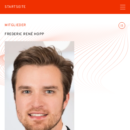
Menü ö
STARTSEITE
Animatio
MITGLIEDER
FREDERIC RENÉ HOPP