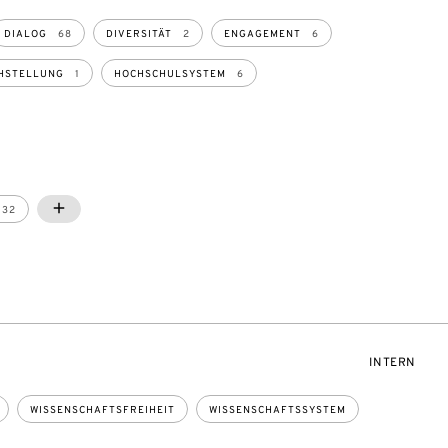
DIALOG
68
DIVERSITÄT
2
ENGAGEMENT
6
HSTELLUNG
1
HOCHSCHULSYSTEM
6
PRESSEMITTEILUNG
STELLUNGNAHME
32
SHOW MORE
SHOW LESS
86
25
VERANSTAL
INTERN
WISSENSCHAFTSFREIHEIT
WISSENSCHAFTSSYSTEM