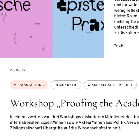
und ihr wider
wenig reflek
bietet Raum,
umkämpfte ep
unterschiedl
zu diskutiere
WIEN
EVENTBEGINSON
26.06.26
Themen:
VERANSTALTUNG
DEMOKRATIE
WISSENSCHAFTSFREIHEIT
Workshop „Proofing the Acad
In einem zweiten von drei Workshops diskutieren Mitglieder der J
internationalen Expert*innen sowie Akteur*innen aus Politik, Verw
Zivilgesellschaft Übergriffe auf die Wissenschaftsfreiheit.