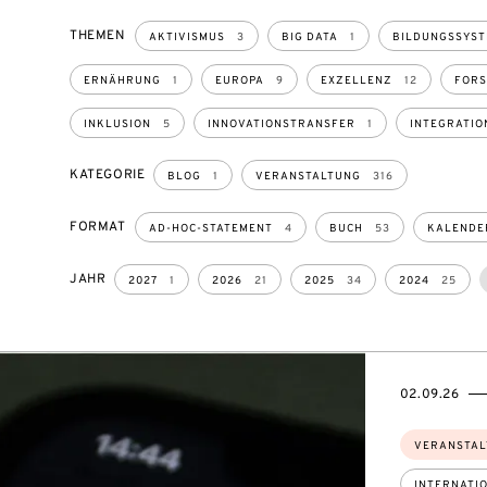
THEMEN
AKTIVISMUS
3
BIG DATA
1
BILDUNGSSYS
ERNÄHRUNG
1
EUROPA
9
EXZELLENZ
12
FOR
INKLUSION
5
INNOVATIONSTRANSFER
1
INTEGRATIO
KATEGORIE
BLOG
1
VERANSTALTUNG
316
FORMAT
AD-HOC-STATEMENT
4
BUCH
53
KALENDE
JAHR
2027
1
2026
21
2025
34
2024
25
EVENTBEGI
EVENTENDS
02.09.26
Themen:
VERANSTAL
INTERNATI