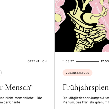
VERANSTALTUNGSZUGANG:
EVENTBEGINSON
EVENTENDSON
ÖFFENTLICH
11.03.27
12.03
Themen:
VERANSTALTUNG
ur Mensch“
Frühjahrsple
und Nicht-Menschliche – Die
Die Mitglieder der Jungen Akad
m der Charité
Plenum. Das Frühjahrsplenum fi