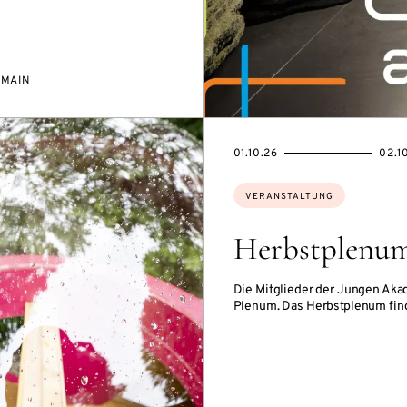
/MAIN
EVENTBEGINSON
EVENTENDSON
01.10.26
02.1
Themen:
VERANSTALTUNG
Herbstplenu
Die Mitglieder der Jungen Akad
Plenum. Das Herbstplenum finde