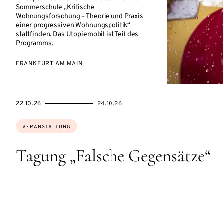
Sommerschule „Kritische
Wohnungsforschung – Theorie und Praxis
einer progressiven Wohnungspolitik“
stattfinden. Das Utopiemobil ist Teil des
Programms.
FRANKFURT AM MAIN
EVENTBEGINSON
EVENTENDSON
22.10.26
24.10.26
Themen:
VERANSTALTUNG
Tagung „Falsche Gegensätze“