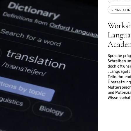
LINGUISTIK
Worksh
Languag
Academ
Sprache präg
Schreiben un
doch oft uns
„Language(s)
Teilnehmend
Übersetzunge
Muttersprac
und Potenzia
Wissenschaft