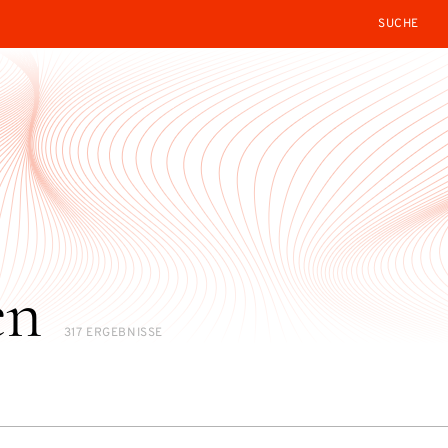
SEARCH
en
317 ERGEBNISSE