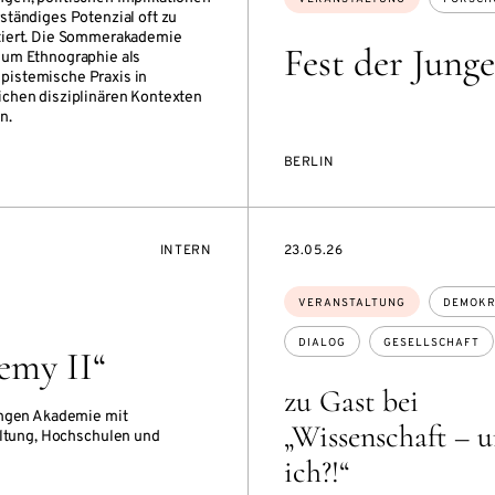
ständiges Potenzial oft zu
tiert. Die Sommerakademie
Fest der Jung
 um Ethnographie als
istemische Praxis in
ichen disziplinären Kontexten
n.
BERLIN
VERANSTALTUNGSZUGANG:
EVENTBEGINSON
INTERN
23.05.26
Themen:
VERANSTALTUNG
DEMOKR
DIALOG
GESELLSCHAFT
emy II“
zu Gast bei
ungen Akademie mit
„Wissenschaft – 
altung, Hochschulen und
ich?!“