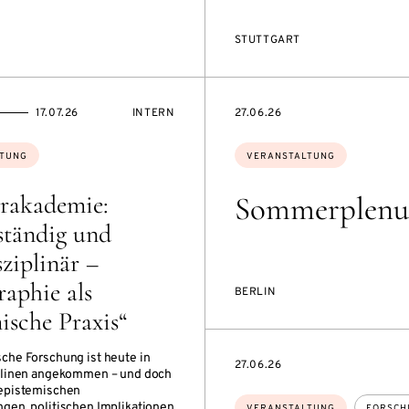
STUTTGART
NSON
ON
VERANSTALTUNGSZUGANG:
EVENTBEGINSON
17.07.26
INTERN
27.06.26
Themen:
TUNG
VERANSTALTUNG
akademie:
Sommerplenu
ständig und
sziplinär –
aphie als
BERLIN
ische Praxis“
che Forschung ist heute in
EVENTBEGINSON
27.06.26
iplinen angekommen – und doch
 epistemischen
Themen:
gen, politischen Implikationen
VERANSTALTUNG
FORSCH