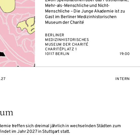
Zwölf Spekulationen über das Posthumane,
Mehr-als-Menschliche und Nicht-
Menschliche – Die Junge Akademie ist zu
Gast im Berliner Medizinhistorischen
Museum der Charité
BERLINER
MEDIZINHISTORISCHES
MUSEUM DER CHARITÉ
CHARITÉPLATZ 1
10117 BERLIN
19:00
VERANSTAL
.27
INTERN
num
emie treffen sich dreimal jährlich in wechselnden Städten zum
ndet im Jahr 2027 in Stuttgart statt.