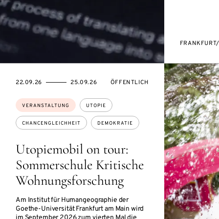
FRANKFURT
EVENTBEGINSON
EVENTENDSON
VERANSTALTUNGSZUGANG:
22.09.26
25.09.26
ÖFFENTLICH
Themen:
VERANSTALTUNG
UTOPIE
CHANCENGLEICHHEIT
DEMOKRATIE
Utopiemobil on tour:
Sommerschule Kritische
Wohnungsforschung
Am Institut für Humangeographie der
Goethe-Universität Frankfurt am Main wird
im September 2026 zum vierten Mal die