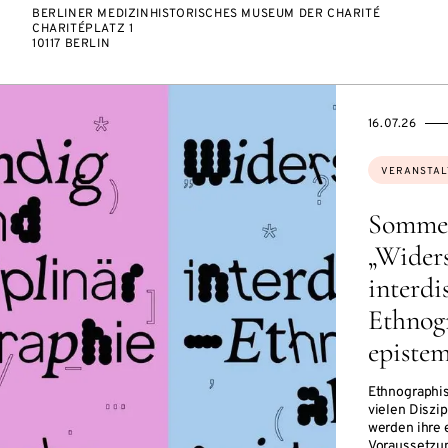
BERLINER MEDIZINHISTORISCHES MUSEUM DER CHARITÉ
CHARITÉPLATZ 1
10117 BERLIN
EVENTBEGI
EVENTENDS
16.07.26
Themen:
VERANSTAL
Sommer
„Wider
interdi
Ethnogr
epistem
Ethnographis
vielen Disz
werden ihre
Voraussetzun