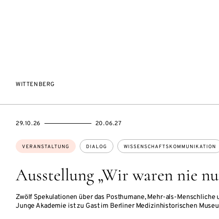
WITTENBERG
EVENTBEGINSON
EVENTENDSON
29.10.26
20.06.27
Themen:
VERANSTALTUNG
DIALOG
WISSENSCHAFTSKOMMUNIKATION
Ausstellung „Wir waren nie n
Zwölf Spekulationen über das Posthumane, Mehr-als-Menschliche 
Junge Akademie ist zu Gast im Berliner Medizinhistorischen Museu