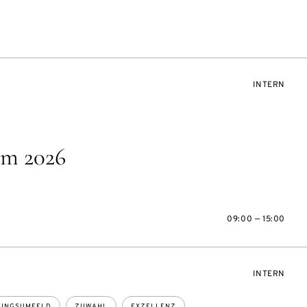
VERANSTAL
INTERN
m 2026
09:00 — 15:00
VERANSTAL
INTERN
UNGSUMFELD
ZUWAHL
EXZELLENZ