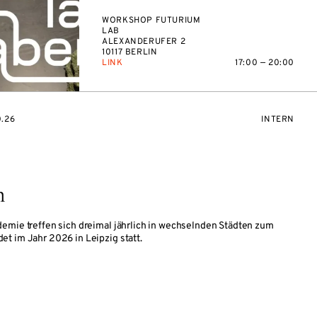
WORKSHOP FUTURIUM
LAB
ALEXANDERUFER 2
10117 BERLIN
LINK
17:00 — 20:00
VERANSTAL
0.26
INTERN
m
emie treffen sich dreimal jährlich in wechselnden Städten zum
t im Jahr 2026 in Leipzig statt.