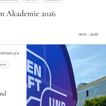
en Akademie 2026
18:00 — 22:00
VERANSTALTUNGSZUGANG:
ÖFFENTLICH
ATIE
und