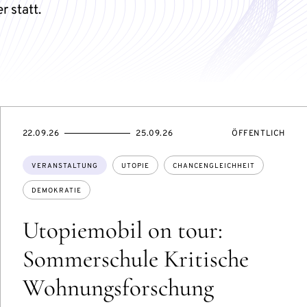
r statt.
TUNGSZUGANG:
EVENTBEGINSON
EVENTENDSON
VERANSTALTUNG
22.09.26
25.09.26
ÖFFENTLICH
Themen:
VERANSTALTUNG
UTOPIE
CHANCENGLEICHHEIT
DEMOKRATIE
Utopiemobil on tour:
Sommerschule Kritische
Wohnungsforschung