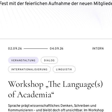
Fest mit der feierlichen Aufnahme der neuen Mitgliede
SZUGANG:
EVENTBEGINSON
EVENTENDSON
VERANSTAL
02.09.26
04.09.26
INTERN
Themen:
VERANSTALTUNG
DIALOG
INTERNATIONALISIERUNG
LINGUISTIK
Workshop „The Language(s)
of Academia“
Sprache prägt wissenschaftliches Denken, Schreiben und
Kommunizieren – und bleibt doch oft unsichtbar. Im Workshop