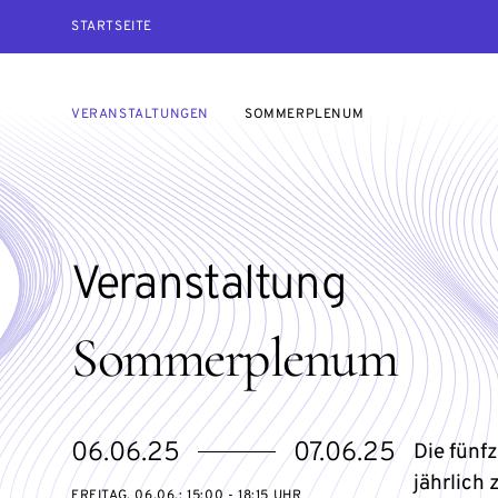
STARTSEITE
VERANSTALTUNGEN
SOMMERPLENUM
Veranstaltung
Sommerplenum
eventBeginsOn
eventEndsOn
06.06.25
07.06.25
Die fünf
jährlich
FREITAG, 06.06.: 15:00 - 18:15 UHR