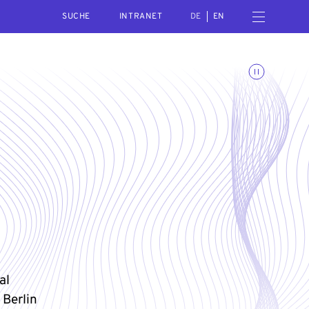
SEARCH
Menü öffnen
INTRANET
DE
EN
Animationen umschalte
al
 Berlin