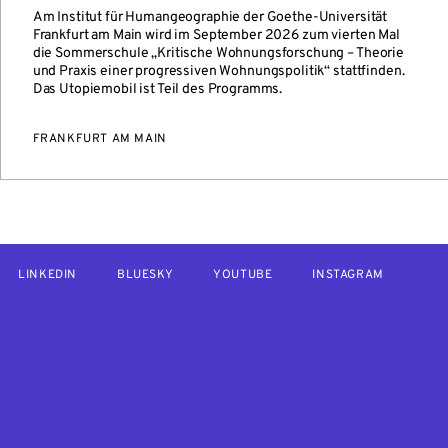
Am Institut für Humangeographie der Goethe-Universität
Frankfurt am Main wird im September 2026 zum vierten Mal
die Sommerschule „Kritische Wohnungsforschung – Theorie
und Praxis einer progressiven Wohnungspolitik“ stattfinden.
Das Utopiemobil ist Teil des Programms.
FRANKFURT AM MAIN
LINKEDIN
BLUESKY
YOUTUBE
INSTAGRAM