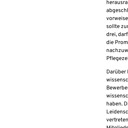
herausra
abgeschl
vorweise
sollte z
drei, dar
die Prom
nachzuwe
Pflegeze
Darüber 
wissensc
Bewerber
wissensch
haben. Di
Leidensc
vertreten