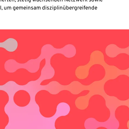
herten, stetig wachsenden Netzwerk sowie
tel, um gemeinsam disziplinübergreifende