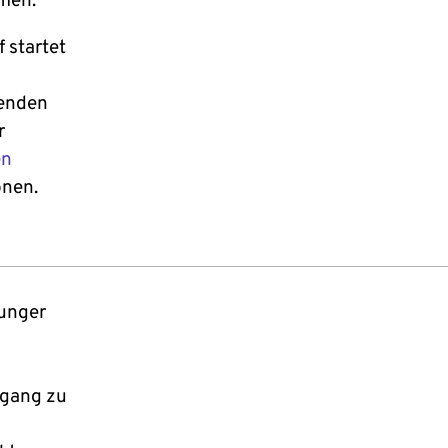
mmen.
 startet
wenden
r
en
onen.
junger
ugang zu