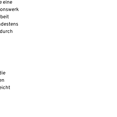
e eine
tionswerk
beit
ndestens
 durch
die
en
eicht
s