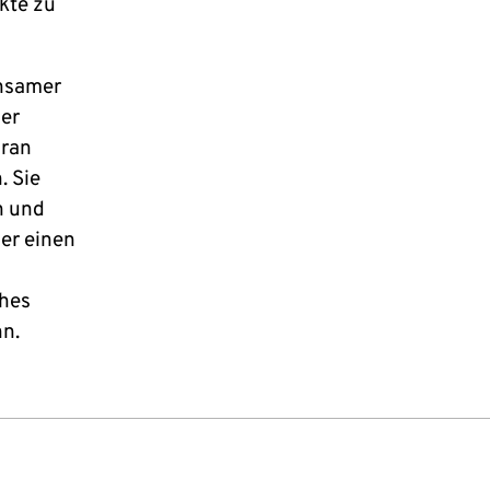
kte zu
insamer
der
aran
. Sie
n und
ber einen
ches
nn.