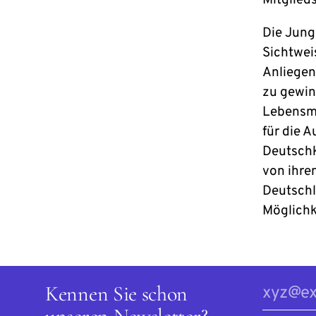
Mitglied
Die Jung
Sichtweis
Anliegen
zu gewin
Lebensmi
für die 
Deutschk
von ihren
Deutschl
Möglichk
Kennen Sie schon