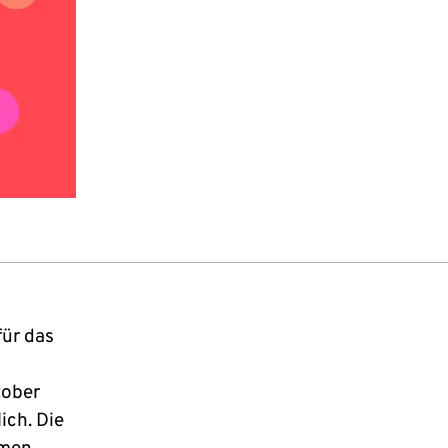
n
ür das
tober
ch. Die