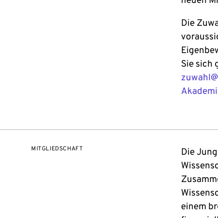
neuen Mi
Die Zuwa
voraussi
Eigenbew
Sie sich
zuwahl@
Akademi
MITGLIEDSCHAFT
Die Jung
Wissensc
Zusammen
Wissensc
einem br