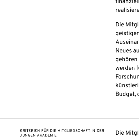
finanzie
realisier
Die Mitg
geistige
Auseinan
Neues au
gehören 
werden f
Forschun
künstler
Budget, 
KRITERIEN FÜR DIE MITGLIEDSCHAFT IN DER
Die Mitg
JUNGEN AKADEMIE