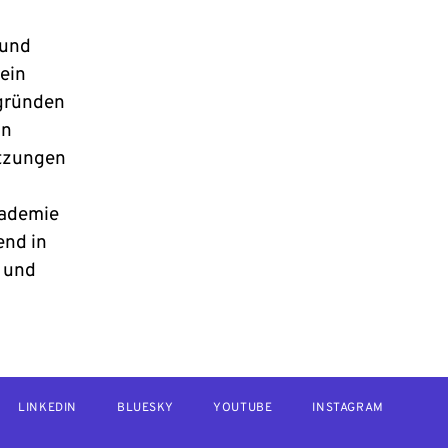
 und
 ein
rgründen
in
etzungen
kademie
end in
t und
LINKEDIN
BLUESKY
YOUTUBE
INSTAGRAM