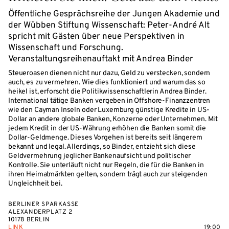
Öffentliche Gesprächsreihe der Jungen Akademie und
der Wübben Stiftung Wissenschaft: Peter-André Alt
spricht mit Gästen über neue Perspektiven in
Wissenschaft und Forschung.
Veranstaltungsreihenauftakt mit Andrea Binder
Steueroasen dienen nicht nur dazu, Geld zu verstecken, sondern
auch, es zu vermehren. Wie dies funktioniert und warum das so
heikel ist, erforscht die Politikwissenschaftlerin Andrea Binder.
International tätige Banken vergeben in Offshore-Finanzzentren
wie den Cayman Inseln oder Luxemburg günstige Kredite in US-
Dollar an andere globale Banken, Konzerne oder Unternehmen. Mit
jedem Kredit in der US-Währung erhöhen die Banken somit die
Dollar-Geldmenge. Dieses Vorgehen ist bereits seit längerem
bekannt und legal. Allerdings, so Binder, entzieht sich diese
Geldvermehrung jeglicher Bankenaufsicht und politischer
Kontrolle. Sie unterläuft nicht nur Regeln, die für die Banken in
ihren Heimatmärkten gelten, sondern trägt auch zur steigenden
Ungleichheit bei.
BERLINER SPARKASSE
ALEXANDERPLATZ 2
10178 BERLIN
LINK
19:00