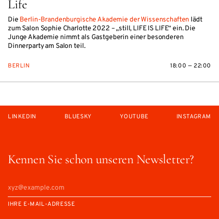
Life
Die
Berlin-Brandenburgische Akademie der Wissenschaften
lädt
zum Salon Sophie Charlotte 2022 – „still, LIFE IS LIFE“ ein. Die
Junge Akademie nimmt als Gastgeberin einer besonderen
Dinnerparty am Salon teil.
BERLIN
18:00 — 22:00
LINKEDIN
BLUESKY
YOUTUBE
INSTAGRAM
Kennen Sie schon unseren Newsletter?
IHRE E-MAIL-ADRESSE