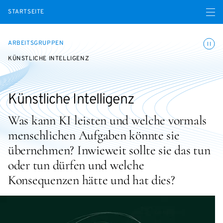
Menü ö
STARTSEITE
Animatio
ARBEITSGRUPPEN
KÜNSTLICHE INTELLIGENZ
Künstliche Intelligenz
Was kann KI leisten und welche vormals
menschlichen Aufgaben könnte sie
übernehmen? Inwieweit sollte sie das tun
oder tun dürfen und welche
Konsequenzen hätte und hat dies?