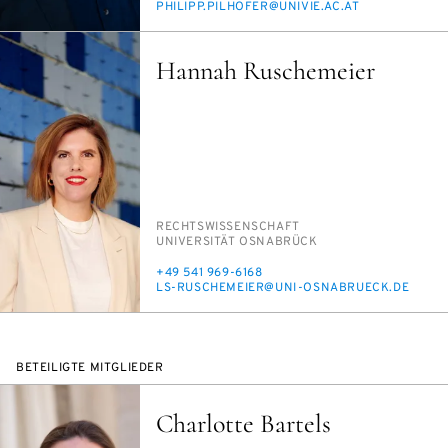
E-
PHIL­IPP.PIL­HO­FER@UNI­VIE.AC.AT
MAIL
Hannah Ruschemeier
PERSON_RESEARCH_SUBJECT
RECHTS­WIS­SEN­SCHAFT
INSTITUTION
UNI­VER­SI­TÄT OS­NA­BRÜCK
TELEFON
+49 541 969-6168
E-
LS-RU­SCHE­MEI­ER@UNI-OS­NABRU­ECK.DE
MAIL
BETEILIGTE MITGLIEDER
Charlotte Bartels