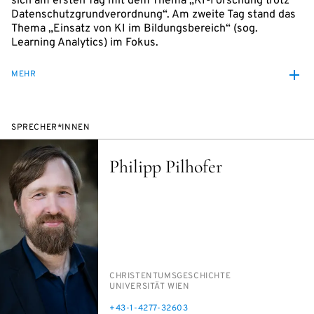
sich am ersten Tag mit dem Thema „KI-Forschung trotz
Datenschutzgrundverordnung“. Am zweite Tag stand das
Thema „Einsatz von KI im Bildungsbereich“ (sog.
Learning Analytics) im Fokus.
MEHR
SPRECHER*INNEN
Philipp Pilhofer
PERSON_RESEARCH_SUBJECT
CHRIS­TEN­TUMS­GE­SCHICH­TE
INSTITUTION
UNI­VER­SI­TÄT WIEN
TELEFON
+43-1-4277-32603