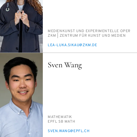
PERSON_RESEARCH_SUBJECT
ME­DI­EN­KUNST UND EX­PE­RI­MEN­TEL­LE OPER
INSTITUTION
ZKM | ZEN­TRUM FÜR KUNST UND ME­DI­EN
E-
LEA-LU­KA.SIKAU@ZKM.DE
MAIL
Sven Wang
PERSON_RESEARCH_SUBJECT
MA­THE­MA­TIK
INSTITUTION
EPFL SB MATH
E-
SVEN.WANG@EPFL.CH
MAIL