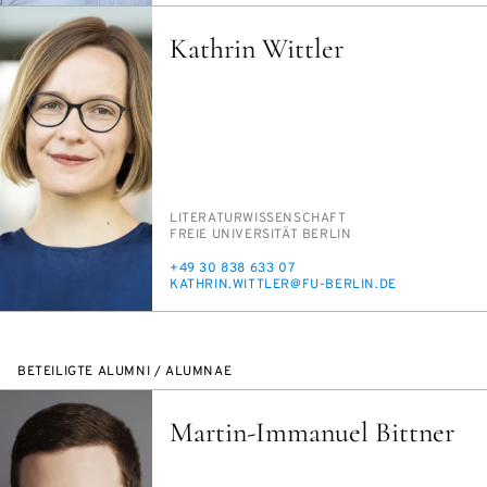
Kathrin Wittler
PERSON_RESEARCH_SUBJECT
LI­TE­RA­TUR­WIS­SEN­SCHAFT
INSTITUTION
FREIE UNI­VER­SI­TÄT BER­LIN
TELEFON
+49 30 838 633 07
E-
KATH­RIN.WITT­LER@FU-BER­LIN.DE
MAIL
BETEILIGTE ALUMNI / ALUMNAE
Martin-Immanuel Bittner