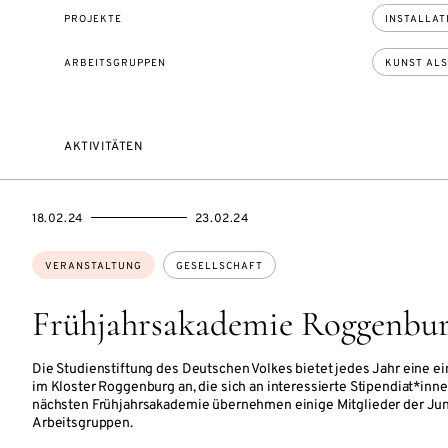
PROJEKTE
INSTALLAT
ARBEITSGRUPPEN
KUNST ALS
AKTIVITÄTEN
EVENTBEGINSON
EVENTENDSON
18.02.24
23.02.24
Themen:
VERANSTALTUNG
GESELLSCHAFT
Frühjahrsakademie Roggenbur
Die Studienstiftung des Deutschen Volkes bietet jedes Jahr eine 
im Kloster Roggenburg an, die sich an interessierte Stipendiat*inn
nächsten Frühjahrsakademie übernehmen einige Mitglieder der Ju
Arbeitsgruppen.