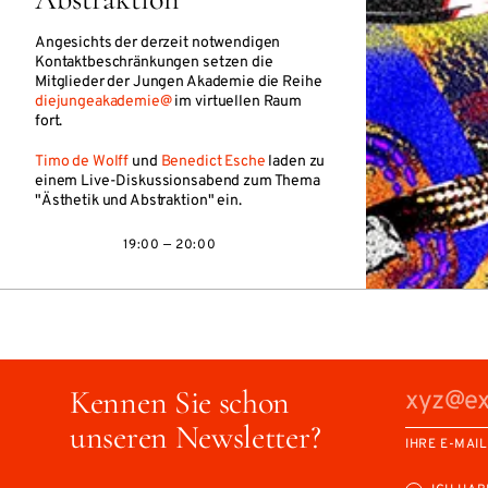
Angesichts der derzeit notwendigen
Kontaktbeschränkungen setzen die
Mitglieder der Jungen Akademie die Reihe
diejungeakademie@
im virtuellen Raum
fort.
Timo de Wolff
und
Benedict Esche
laden zu
einem Live-Diskussionsabend zum Thema
"Ästhetik und Abstraktion" ein.
19:00 — 20:00
Kennen Sie schon
unseren Newsletter?
IHRE E-MAI