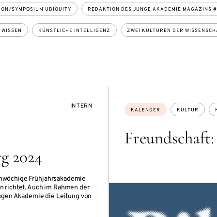
ION/SYMPOSIUM UBIQUITY
REDAKTION DES JUNGE AKADEMIE MAGAZINS 
 WISSEN
KÜNSTLICHE INTELLIGENZ
ZWEI KULTUREN DER WISSENSC
VERANSTALTUNGSZUGANG:
INTERN
Themen:
KALENDER
KULTUR
Freundschaft:
g 2024
einwöchige Frühjahrsakademie
en richtet. Auch im Rahmen der
ngen Akademie die Leitung von