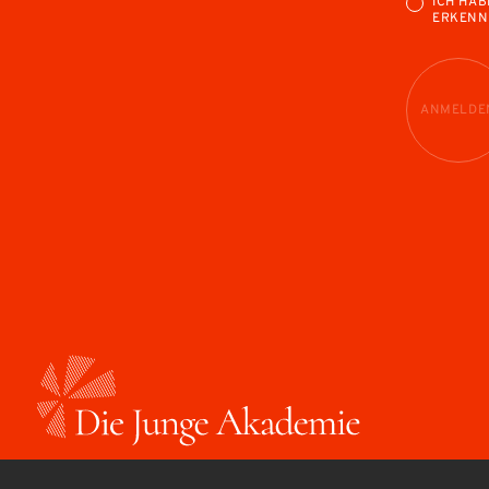
ICH HAB
ERKENN
ANMELDE