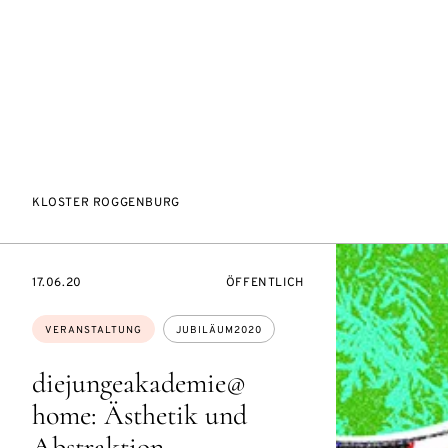
KLOSTER ROGGENBURG
EVENTBEGINSON
VERANSTALTUNGSZUGANG:
17.06.20
ÖFFENTLICH
Themen:
VERANSTALTUNG
JUBILÄUM2020
diejungeakademie@
home: Ästhetik und
Abstraktion