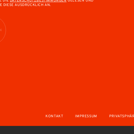
E DIE
DATENSCHUTZBESTIMMUNGEN
GELESEN UND
E DIESE AUSDRÜCKLICH AN.
N
KONTAKT
IMPRESSUM
PRIVATSPHÄ