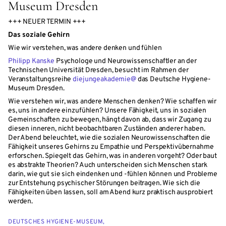
Museum Dresden
+++ NEUER TERMIN +++
Das soziale Gehirn
Wie wir verstehen, was andere denken und fühlen
Philipp Kanske
Psychologe und Neurowissenschaftler an der
Technischen Universität Dresden, besucht im Rahmen der
Veranstaltungsreihe
diejungeakademie@
das Deutsche Hygiene-
Museum Dresden.
Wie verstehen wir, was andere Menschen denken? Wie schaffen wir
es, uns in andere einzufühlen? Unsere Fähigkeit, uns in sozialen
Gemeinschaften zu bewegen, hängt davon ab, dass wir Zugang zu
diesen inneren, nicht beobachtbaren Zuständen anderer haben.
Der Abend beleuchtet, wie die sozialen Neurowissenschaften die
Fähigkeit unseres Gehirns zu Empathie und Perspektivübernahme
erforschen. Spiegelt das Gehirn, was in anderen vorgeht? Oder baut
es abstrakte Theorien? Auch unterscheiden sich Menschen stark
darin, wie gut sie sich eindenken und -fühlen können und Probleme
zur Entstehung psychischer Störungen beitragen. Wie sich die
Fähigkeiten üben lassen, soll am Abend kurz praktisch ausprobiert
werden.
DEUTSCHES HYGIENE-MUSEUM,