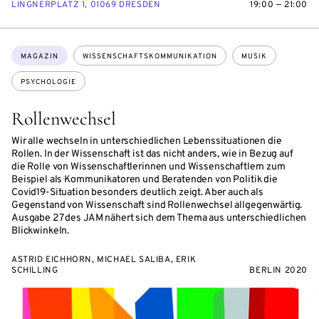
LINGNERPLATZ 1, 01069 DRESDEN
19:00 — 21:00
Themen:
MAGAZIN
WISSENSCHAFTSKOMMUNIKATION
MUSIK
PSYCHOLOGIE
Rollenwechsel
Wir alle wechseln in unterschiedlichen Lebenssituationen die
Rollen. In der Wissenschaft ist das nicht anders, wie in Bezug auf
die Rolle von Wissenschaftlerinnen und Wissenschaftlern zum
Beispiel als Kommunikatoren und Beratenden von Politik die
Covid19-Situation besonders deutlich zeigt. Aber auch als
Gegenstand von Wissenschaft sind Rollenwechsel allgegenwärtig.
Ausgabe 27 des JAM nähert sich dem Thema aus unterschiedlichen
Blickwinkeln.
ASTRID EICHHORN, MICHAEL SALIBA, ERIK
SCHILLING
BERLIN 2020