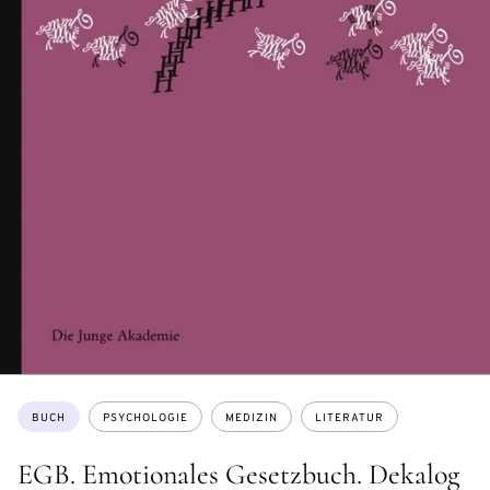
Themen:
BUCH
PSYCHOLOGIE
MEDIZIN
LITERATUR
EGB. Emotionales Gesetzbuch. Dekalog