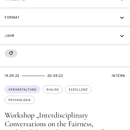
FORMAT
JAHR
RESETALL
EVENTBEGINSON
EVENTENDSON
VERANST
19.09.22
20.09.22
INTERN
Themen:
VERANSTALTUNG
DIALOG
EXZELLENZ
PSYCHOLOGIE
Workshop „Interdisciplinary
Conversations on the Fairness,