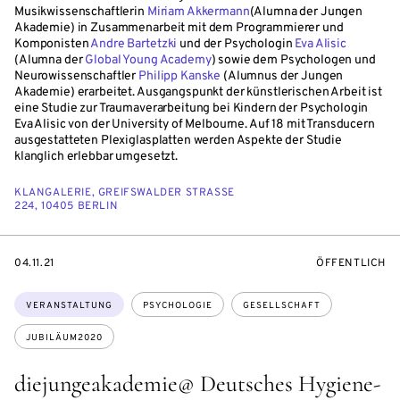
Musikwissenschaftlerin
Miriam Akkermann
(Alumna der Jungen
Akademie) in Zusammenarbeit mit dem Programmierer und
Komponisten
Andre Bartetzki
und der Psychologin
Eva Alisic
(Alumna der
Global Young Academy
) sowie dem Psychologen und
Neurowissenschaftler
Philipp Kanske
(Alumnus der Jungen
Akademie) erarbeitet. Ausgangspunkt der künstlerischen Arbeit ist
eine Studie zur Traumaverarbeitung bei Kindern der Psychologin
Eva Alisic von der University of Melbourne. Auf 18 mit Transducern
ausgestatteten Plexiglasplatten werden Aspekte der Studie
klanglich erlebbar umgesetzt.
KLANGALERIE, GREIFSWALDER STRASSE 2
24, 10405 BERLIN
EVENTBEGINSON
VERANSTALTU
04.11.21
ÖFFENTLICH
Themen:
VERANSTALTUNG
PSYCHOLOGIE
GESELLSCHAFT
JUBILÄUM2020
diejungeakademie@ Deutsches Hygiene-