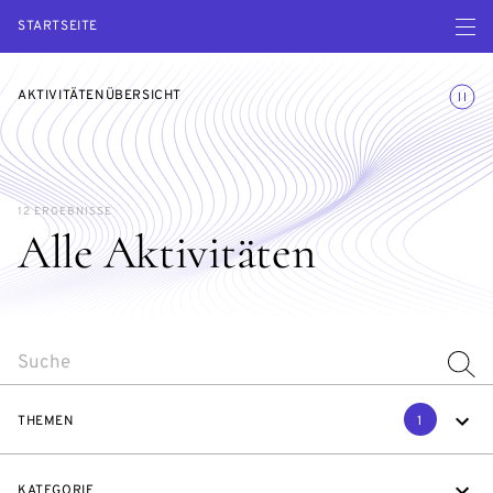
Menü ö
STARTSEITE
Animatio
AKTIVITÄTENÜBERSICHT
12 ERGEBNISSE
Alle Aktivitäten
SEARCH
THEMEN
1
KATEGORIE