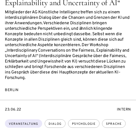
Explainability and Uncertainty of AI“
Mitglieder der AG Künstliche Intelligenz treffen sich zu einem
interdisziplinären Dialog über die Chancen und Grenzen der KI und
ihrer Anwendungen. Verschiedene Disziplinen bringen
unterschiedliche Perspektiven ein, und ähnlich klingende
Konzepte bedeuten nicht unbedingt dasselbe. Selbst wenn die
Konzepte in allen Disziplinen gleich sind, können diese sich auf
unterschiedliche Aspekte konzentrieren. Der Workshop
„Interdisciplinary Conversations on the Fairness, Explainability and
Uncertainty of AI“ (Interdisziplinäre Gespräche über die Fairness,
Erklärbarkeit und Ungewissheit von KI) versucht diese Lücken zu
schließen und bringt Forschende aus verschiedenen Disziplinen
ins Gespräch über diese drei Hauptkonzepte der aktuellen KI-
Forschung.
BERLIN
EVENTBEGINSON
VERANST
23.06.22
INTERN
Themen:
VERANSTALTUNG
DIALOG
PSYCHOLOGIE
SPRACHE