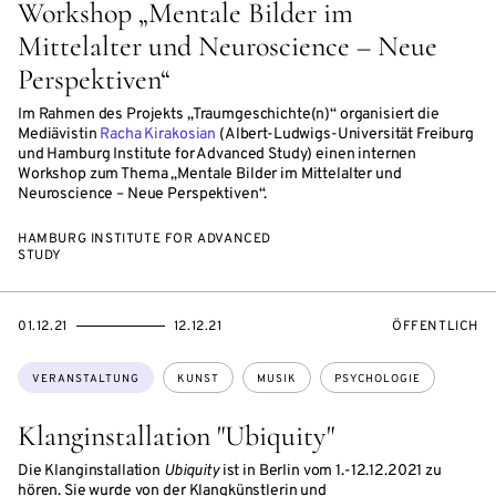
Workshop „Mentale Bilder im
Mittelalter und Neuroscience – Neue
Perspektiven“
Im Rahmen des Projekts „Traumgeschichte(n)“ organisiert die
Mediävistin
Racha Kirakosian
(Albert-Ludwigs-Universität Freiburg
und Hamburg Institute for Advanced Study) einen internen
Workshop zum Thema „Mentale Bilder im Mittelalter und
Neuroscience – Neue Perspektiven“.
HAMBURG INSTITUTE FOR ADVANCED
STUDY
EVENTBEGINSON
EVENTENDSON
VERANSTALTU
01.12.21
12.12.21
ÖFFENTLICH
Themen:
VERANSTALTUNG
KUNST
MUSIK
PSYCHOLOGIE
Klanginstallation "Ubiquity"
Die Klanginstallation
Ubiquity
ist in Berlin vom 1.-12.12.2021 zu
hören. Sie wurde von der Klangkünstlerin und