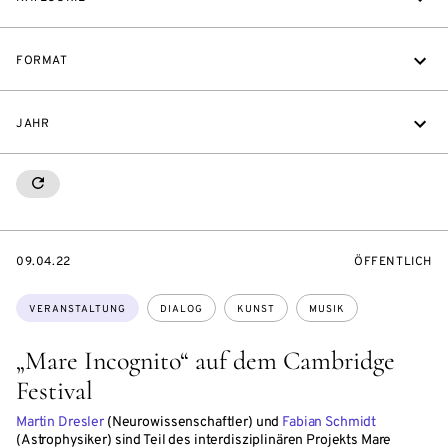
FORMAT
JAHR
RESETALL
EVENTBEGINSON
VERANSTALTU
09.04.22
ÖFFENTLICH
Themen:
VERANSTALTUNG
DIALOG
KUNST
MUSIK
„Mare Incognito“ auf dem Cambridge
Festival
Martin Dresler
(Neurowissenschaftler) und
Fabian Schmidt
(Astrophysiker) sind Teil des interdisziplinären Projekts Mare