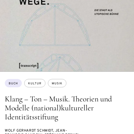
Themen:
BUCH
KULTUR
MUSIK
Klang – Ton – Musik. Theorien und
Modelle (national)kultureller
Identitätsstiftung
WOLF GERHARDT SCHMIDT, JEAN-