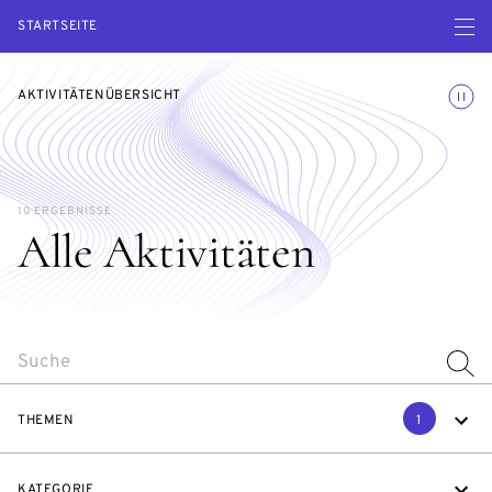
Menü ö
STARTSEITE
Animatio
AKTIVITÄTENÜBERSICHT
10 ERGEBNISSE
Alle Aktivitäten
SEARCH
THEMEN
1
KATEGORIE