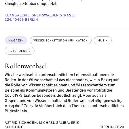
klanglich erlebbar umgesetzt.
KLANGALERIE, GREIFSWALDER STRASSE 2
24, 10405 BERLIN
Themen:
MAGAZIN
WISSENSCHAFTSKOMMUNIKATION
MUSIK
PSYCHOLOGIE
Rollenwechsel
Wir alle wechseln in unterschiedlichen Lebenssituationen die
Rollen. In der Wissenschaft ist das nicht anders, wie in Bezug auf
die Rolle von Wissenschaftlerinnen und Wissenschaftlern zum
Beispiel als Kommunikatoren und Beratenden von Politik die
Covid19-Situation besonders deutlich zeigt. Aber auch als
Gegenstand von Wissenschaft sind Rollenwechsel allgegenwärtig.
Ausgabe 27 des JAM nähert sich dem Thema aus unterschiedlichen
Blickwinkeln.
ASTRID EICHHORN, MICHAEL SALIBA, ERIK
SCHILLING
BERLIN 2020