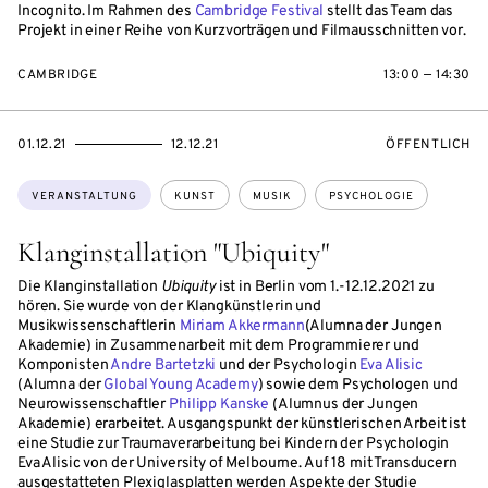
Incognito. Im Rahmen des
Cambridge Festival
stellt das Team das
Projekt in einer Reihe von Kurzvorträgen und Filmausschnitten vor.
CAMBRIDGE
13:00 — 14:30
EVENTBEGINSON
EVENTENDSON
VERANSTALTU
01.12.21
12.12.21
ÖFFENTLICH
Themen:
VERANSTALTUNG
KUNST
MUSIK
PSYCHOLOGIE
Klanginstallation "Ubiquity"
Die Klanginstallation
Ubiquity
ist in Berlin vom 1.-12.12.2021 zu
hören. Sie wurde von der Klangkünstlerin und
Musikwissenschaftlerin
Miriam Akkermann
(Alumna der Jungen
Akademie) in Zusammenarbeit mit dem Programmierer und
Komponisten
Andre Bartetzki
und der Psychologin
Eva Alisic
(Alumna der
Global Young Academy
) sowie dem Psychologen und
Neurowissenschaftler
Philipp Kanske
(Alumnus der Jungen
Akademie) erarbeitet. Ausgangspunkt der künstlerischen Arbeit ist
eine Studie zur Traumaverarbeitung bei Kindern der Psychologin
Eva Alisic von der University of Melbourne. Auf 18 mit Transducern
ausgestatteten Plexiglasplatten werden Aspekte der Studie