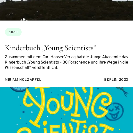
Themen:
BUCH
Kinderbuch „Young Scientists“
Zusammen mit dem Carl Hanser Verlag hat die Junge Akademie das
Kinderbuch „Young Scientists - 30 Forschende und ihre Wege in die
Wissenschaft“ veröffentlicht.
MIRIAM HOLZAPFEL
BERLIN 2023