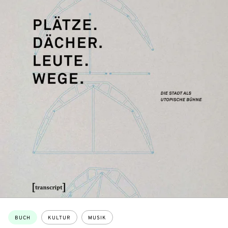
Themen:
BUCH
KULTUR
MUSIK