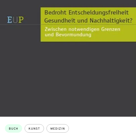
Themen:
BUCH
KUNST
MEDIZIN