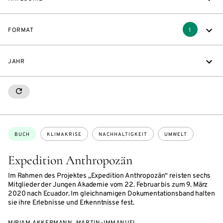
FORMAT
1
JAHR
RESETALL
Themen:
BUCH
KLIMAKRISE
NACHHALTIGKEIT
UMWELT
Expedition Anthropozän
Im Rahmen des Projektes „Expedition Anthropozän“ reisten sechs
Mitglieder der Jungen Akademie vom 22. Februar bis zum 9. März
2020 nach Ecuador. Im gleichnamigen Dokumentationsband halten
sie ihre Erlebnisse und Erkenntnisse fest.