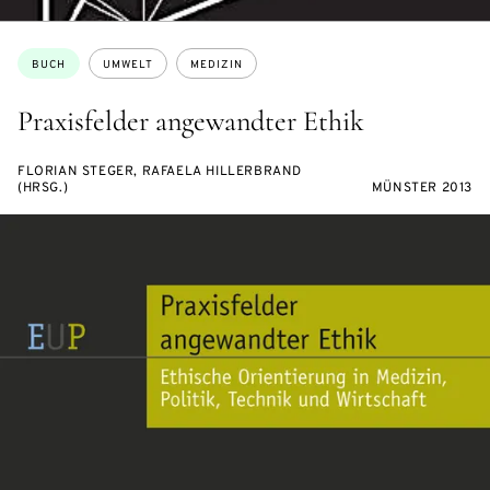
Themen:
BUCH
UMWELT
MEDIZIN
Praxisfelder angewandter Ethik
FLORIAN STEGER, RAFAELA HILLERBRAND
(HRSG.)
MÜNSTER 2013