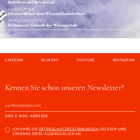
LINKEDIN
BLUESKY
YOUTUBE
INSTAGRAM
Kennen Sie schon unseren Newsletter?
IHRE E-MAIL-ADRESSE
ICH HABE DIE
DATENSCHUTZBESTIMMUNGEN
GELESEN UND
ERKENNE DIESE AUSDRÜCKLICH AN.