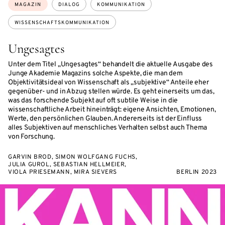
Themen:
MAGAZIN
DIALOG
KOMMUNIKATION
WISSENSCHAFTSKOMMUNIKATION
Ungesagtes
Unter dem Titel „Ungesagtes“ behandelt die aktuelle Ausgabe des
Junge Akademie Magazins solche Aspekte, die man dem
Objektivitätsideal von Wissenschaft als „subjektive“ Anteile eher
gegenüber- und in Abzug stellen würde. Es geht einerseits um das,
was das forschende Subjekt auf oft subtile Weise in die
wissenschaftliche Arbeit hineinträgt: eigene Ansichten, Emotionen,
Werte, den persönlichen Glauben. Andererseits ist der Einfluss
alles Subjektiven auf menschliches Verhalten selbst auch Thema
von Forschung.
GARVIN BROD, SIMON WOLFGANG FUCHS,
JULIA GUROL, SEBASTIAN HELLMEIER,
VIOLA PRIESEMANN, MIRA SIEVERS
BERLIN 2023