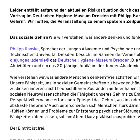
Leider entfällt aufgrund der aktuellen Risikosituation durch da
Vortrag im Deutschen Hygiene-Museum Dresden mit Philipp Ka
Gehirn". Wir hoffen, die Veranstaltung zu einem späteren Zeitp
Das soziale Gehirn
Wie wir verstehen, was andere denken und fühl
Philipp Kanske
, Sprecher der Jungen Akademie und Psychologe und
Technischen Universität Dresden, besucht im Rahmen der Veransta
diejungeakademie@
das
Deutsche Hygiene-Museum Dresden
. Die
Aktivitäten rund um das 20-jährige Jubiläum der Jungen Akademie
Wie verstehen wir, was andere Menschen denken? Wie schaffen wir 
Unsere Fähigkeit, uns in sozialen Gemeinschaften zu bewegen, hän
zu diesen inneren, nicht beobachtbaren Zuständen anderer haben. 
sozialen Neurowissenschaften die Fähigkeit unseres Gehirns zu E
Perspektivübernahme erforschen. Spiegelt das Gehirn, was in ande
abstrakte Theorien? Auch unterscheiden sich Menschen stark darin,
-fühlen können und Probleme zur Entstehung psychischer Störungen
Fähigkeiten üben lassen, soll am Abend kurz praktisch ausprobiert 
Der Eintritt ist frei.