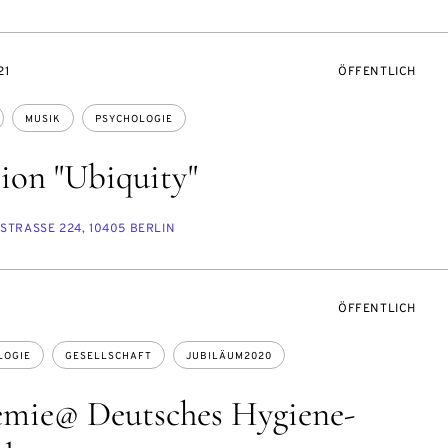
VERANSTALTUNG
21
ÖFFENTLICH
MUSIK
PSYCHOLOGIE
tion "Ubiquity"
TRASSE 224, 10405 BERLIN
VERANSTALTUNG
ÖFFENTLICH
LOGIE
GESELLSCHAFT
JUBILÄUM2020
emie@ Deutsches Hygiene-