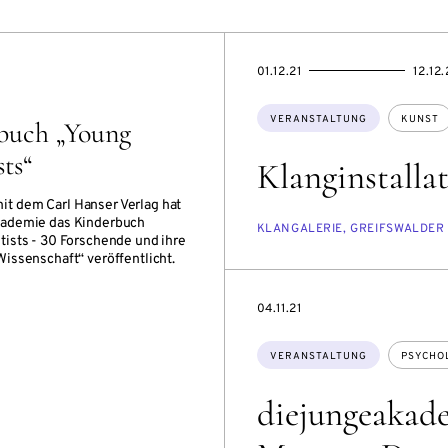
EVENTBEGINSON
EVENTENDSON
01.12.21
12.12.
Themen:
VERANSTALTUNG
KUNST
buch „Young
sts“
Klanginstalla
t dem Carl Hanser Verlag hat
kademie das Kinderbuch
KLANGALERIE, GREIFSWALDER S
tists - 30 Forschende und ihre
Wissenschaft“ veröffentlicht.
EVENTBEGINSON
04.11.21
Themen:
VERANSTALTUNG
PSYCHO
diejungeakad