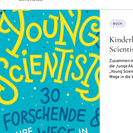
Themen:
BUCH
Kinder
Scienti
Zusammen mi
die Junge A
„Young Scien
Wege in die 