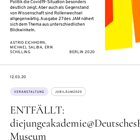
Politik die Covid19-Situation besonders
deutlich zeigt. Aber auch als Gegenstand
von Wissenschaft sind Rollenwechsel
allgegenwärtig. Ausgabe 27 des JAM nähert
sich dem Thema aus unterschiedlichen
Blickwinkeln.
ASTRID EICHHORN,
MICHAEL SALIBA, ERIK
SCHILLING
BERLIN 2020
EVENTBEGINSON
12.03.20
Themen:
VERANSTALTUNG
JUBILÄUM2020
ENTFÄLLT:
diejungeakademie@Deutsches
Museum