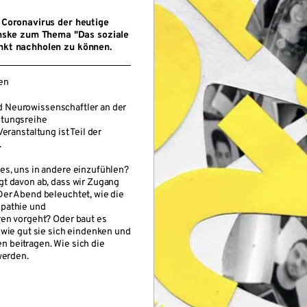
s Coronavirus der heutige
nske zum Thema "Das soziale
unkt nachholen zu können.
en
 Neurowissenschaftler an der
ltungsreihe
 Veranstaltung ist Teil der
.
es, uns in andere einzufühlen?
gt davon ab, dass wir Zugang
Der Abend beleuchtet, wie die
mpathie und
ren vorgeht? Oder baut es
 wie gut sie sich eindenken und
 beitragen. Wie sich die
werden.