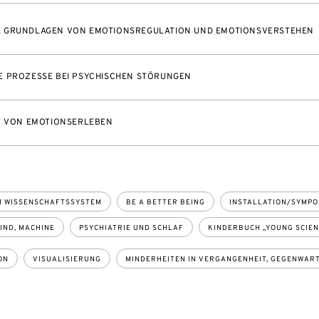
 GRUNDLAGEN VON EMOTIONSREGULATION UND EMOTIONSVERSTEHEN
E PROZESSE BEI PSYCHISCHEN STÖRUNGEN
T VON EMOTIONSERLEBEN
M WISSENSCHAFTSSYSTEM
BE A BETTER BEING
INSTALLATION/SYMPO
IND, MACHINE
PSYCHIATRIE UND SCHLAF
KINDERBUCH „YOUNG SCIEN
ON
VISUALISIERUNG
MINDERHEITEN IN VERGANGENHEIT, GEGENWAR