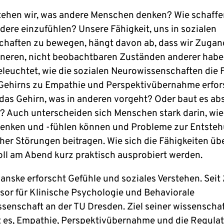
tehen wir, was andere Menschen denken? Wie schaffen
ndere einzufühlen? Unsere Fähigkeit, uns in sozialen
haften zu bewegen, hängt davon ab, dass wir Zugan
nneren, nicht beobachtbaren Zuständen anderer habe
leuchtet, wie die sozialen Neurowissenschaften die 
Gehirns zu Empathie und Perspektivübernahme erfor
 das Gehirn, was in anderen vorgeht? Oder baut es ab
? Auch unterscheiden sich Menschen stark darin, wie 
denken und -fühlen können und Probleme zur Entste
her Störungen beitragen. Wie sich die Fähigkeiten üb
soll am Abend kurz praktisch ausprobiert werden.
anske erforscht Gefühle und soziales Verstehen. Seit 
ssor für Klinische Psychologie und Behaviorale
senschaft an der TU Dresden. Ziel seiner wissenschaf
st es, Empathie, Perspektivübernahme und die Regula