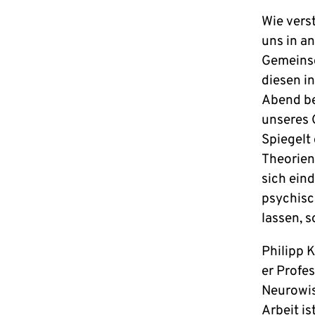
Wie vers
uns in a
Gemeinsc
diesen i
Abend be
unseres 
Spiegelt
Theorien
sich ein
psychisc
lassen, 
Philipp K
er Profe
Neurowis
Arbeit i