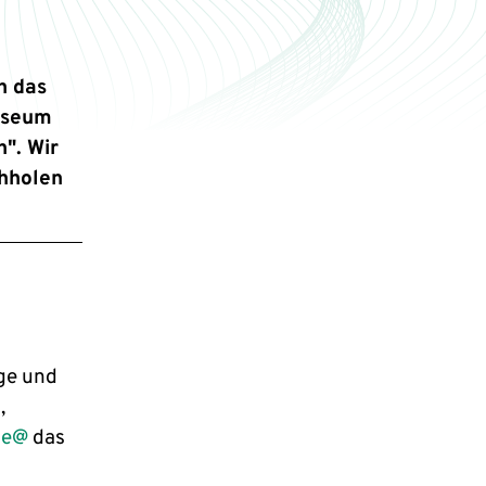
h das
useum
". Wir
chholen
ge und
,
ie@
das