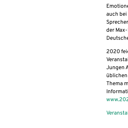
Emotione
auch bei
Sprecher
der Max-
Deutsch
2020 fei
Veransta
Jungen A
üblichen
Thema mi
Informat
www.202
Veransta