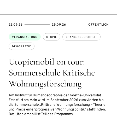
TUNGSZUGANG:
EVENTBEGINSON
EVENTENDSON
VERANSTALTUNG
22.09.26
25.09.26
ÖFFENTLICH
Themen:
VERANSTALTUNG
UTOPIE
CHANCENGLEICHHEIT
DEMOKRATIE
Utopiemobil on tour:
Sommerschule Kritische
Wohnungsforschung
Am Institut für Humangeographie der Goethe-Universität
Frankfurt am Main wird im September 2026 zum vierten Mal
die Sommerschule „Kritische Wohnungsforschung – Theorie
und Praxis einer progressiven Wohnungspolitik“ stattfinden.
Das Utopiemobil ist Teil des Programms.