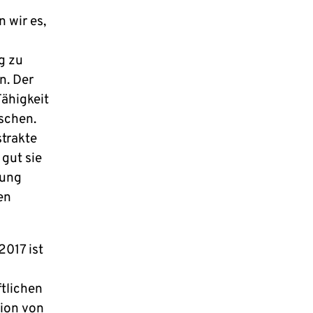
 wir es,
g zu
n. Der
Fähigkeit
schen.
strakte
gut sie
hung
en
2017 ist
tlichen
tion von