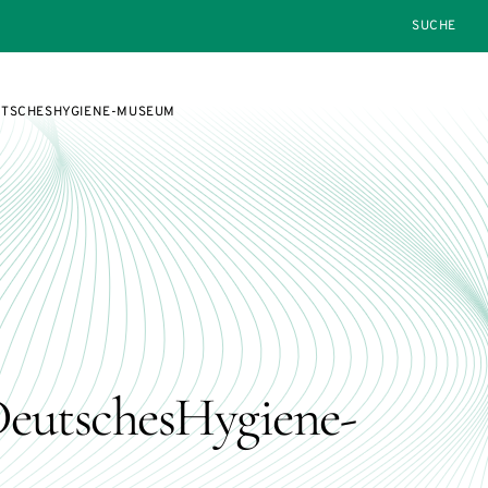
SEARCH
UTSCHESHYGIENE-MUSEUM
eutschesHygiene-