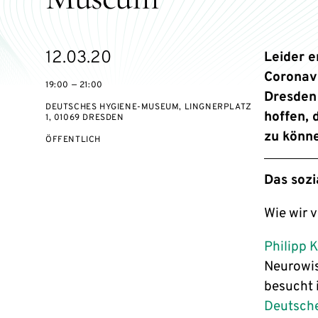
eventBeginsOn
12.03.20
Leider e
Coronav
19:00 — 21:00
Dresden 
DEUTSCHES HYGIENE-MUSEUM, LINGNERPLATZ
hoffen, 
1, 01069 DRESDEN
zu könn
VERANSTALTUNGSZUGANG:
ÖFFENTLICH
Das sozi
Wie wir 
Philipp 
Neurowis
besucht 
Deutsch