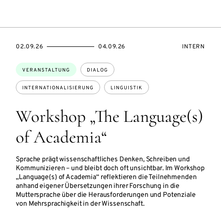
SZUGANG:
EVENTBEGINSON
EVENTENDSON
VERANSTAL
02.09.26
04.09.26
INTERN
Themen:
VERANSTALTUNG
DIALOG
INTERNATIONALISIERUNG
LINGUISTIK
Workshop „The Language(s)
of Academia“
Sprache prägt wissenschaftliches Denken, Schreiben und
Kommunizieren – und bleibt doch oft unsichtbar. Im Workshop
„Language(s) of Academia“ reflektieren die Teilnehmenden
anhand eigener Übersetzungen ihrer Forschung in die
Muttersprache über die Herausforderungen und Potenziale
von Mehrsprachigkeit in der Wissenschaft.