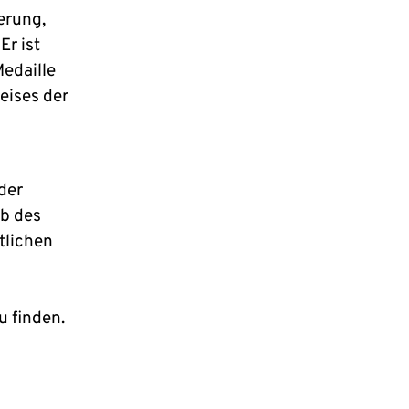
erung,
r ist
edaille
eises der
der
b des
tlichen
u finden.