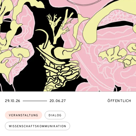
EVENTBEGINSON
EVENTENDSON
VERANSTALTU
29.10.26
20.06.27
ÖFFENTLICH
Themen:
VERANSTALTUNG
DIALOG
WISSENSCHAFTSKOMMUNIKATION