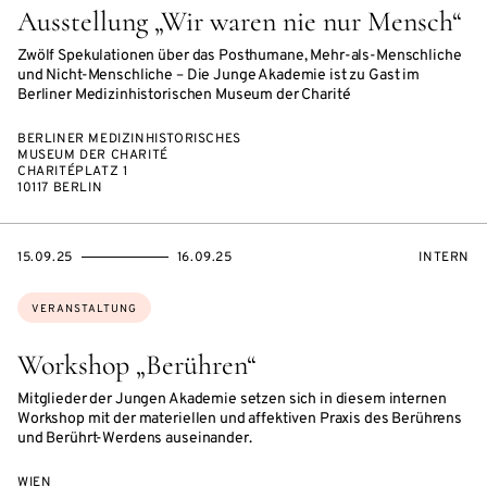
Ausstellung „Wir waren nie nur Mensch“
Zwölf Spekulationen über das Posthumane, Mehr-als-Menschliche
und Nicht-Menschliche – Die Junge Akademie ist zu Gast im
Berliner Medizinhistorischen Museum der Charité
BERLINER MEDIZINHISTORISCHES
MUSEUM DER CHARITÉ
CHARITÉPLATZ 1
10117 BERLIN
EVENTBEGINSON
EVENTENDSON
VERANST
15.09.25
16.09.25
INTERN
Themen:
VERANSTALTUNG
Workshop „Berühren“
Mitglieder der Jungen Akademie setzen sich in diesem internen
Workshop mit der materiellen und affektiven Praxis des Berührens
und Berührt-Werdens auseinander.
WIEN