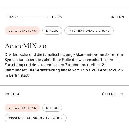
EVENTBEGINSON
EVENTENDSON
VERANST
17.02.25
20.02.25
INTERN
Themen:
VERANSTALTUNG
DIALOG
INTERNATIONALISIERUNG
AcadeMIX 2.0
Die deutsche und die israelische Junge Akademie veranstalten ein
Symposium über die zukünftige Rolle der wissenschaftlichen
Forschung und der akademischen Zusammenarbeit im 21.
Jahrhundert. Die Veranstaltung findet vom 17. bis 20. Februar 2025
in Berlin statt.
EVENTBEGINSON
VERANSTALTU
20.01.24
ÖFFENTLICH
Themen:
VERANSTALTUNG
DIALOG
WISSENSCHAFTSKOMMUNIKATION