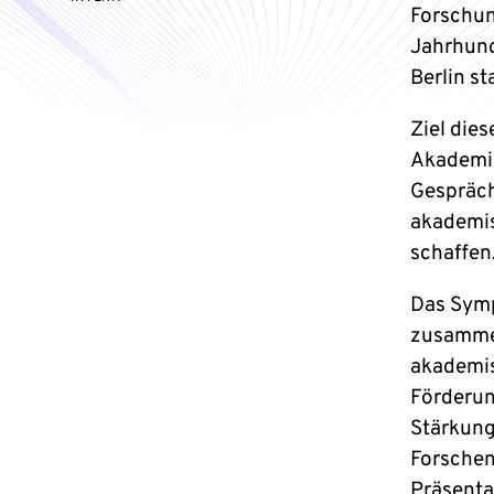
Forschun
Jahrhund
Berlin sta
Ziel dies
Akademi
Gespräch
akademis
schaffen
Das Symp
zusammen
akademis
Förderun
Stärkung
Forschen
Präsenta