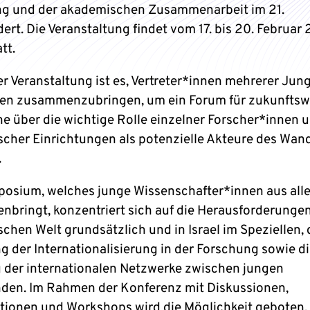
g und der akademischen Zusammenarbeit im 21.
ert. Die Veranstaltung findet vom 17. bis 20. Februar
tt.
er Veranstaltung ist es, Vertreter*innen mehrerer Jun
en zusammenzubringen, um ein Forum für zukunftsw
e über die wichtige Rolle einzelner Forscher*innen 
cher Einrichtungen als potenzielle Akteure des Wand
.
osium, welches junge Wissenschafter*innen aus alle
bringt, konzentriert sich auf die Herausforderungen
chen Welt grundsätzlich und in Israel im Speziellen, 
g der Internationalisierung in der Forschung sowie d
 der internationalen Netzwerke zwischen jungen
den. Im Rahmen der Konferenz mit Diskussionen,
tionen und Workshops wird die Möglichkeit geboten, 