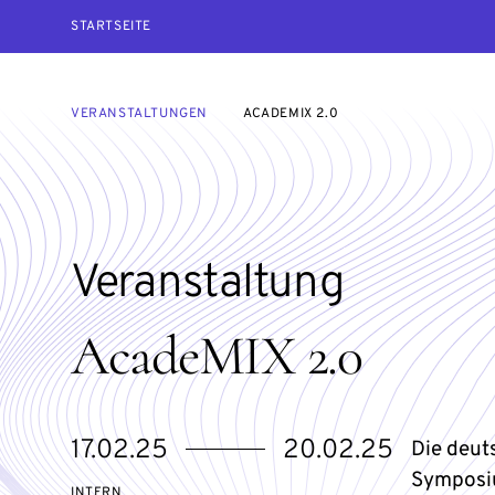
STARTSEITE
VERANSTALTUNGEN
ACADEMIX 2.0
Veranstaltung
AcadeMIX 2.0
eventBeginsOn
eventEndsOn
17.02.25
20.02.25
Die deut
Symposiu
VERANSTALTUNGSZUGANG:
INTERN