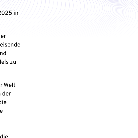
 2025 in
ger
eisende
und
els zu
r Welt
 der
die
ie
die