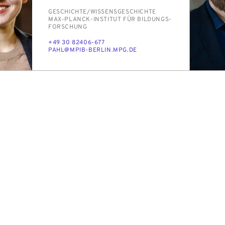
PERSON_RESEARCH_SUBJECT
GE­SCHICH­TE/​WIS­SENS­GE­SCHICH­TE
INSTITUTION
MAX-PLANCK-IN­STI­TUT FÜR BIL­DUNGS­
FOR­SCHUNG
TELEFON
+49 30 82406-677
E-
PAHL@MPIB-BER­LIN.MPG.DE
MAIL
TUNGSZUGANG: