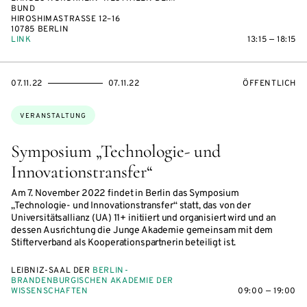
BUND
HIROSHIMASTRASSE 12–16
10785 BERLIN
LINK
13:15 — 18:15
EVENTBEGINSON
EVENTENDSON
VERANSTALTU
07.11.22
07.11.22
ÖFFENTLICH
Themen:
VERANSTALTUNG
Symposium „Technologie- und
Innovationstransfer“
Am 7. November 2022 findet in Berlin das Symposium
„Technologie- und Innovationstransfer“ statt, das von der
Universitätsallianz (UA) 11+ initiiert und organisiert wird und an
dessen Ausrichtung die Junge Akademie gemeinsam mit dem
Stifterverband als Kooperationspartnerin beteiligt ist.
LEIBNIZ-SAAL DER
BERLIN-
BRANDENBURGISCHEN AKADEMIE DER
WISSENSCHAFTEN
09:00 — 19:00