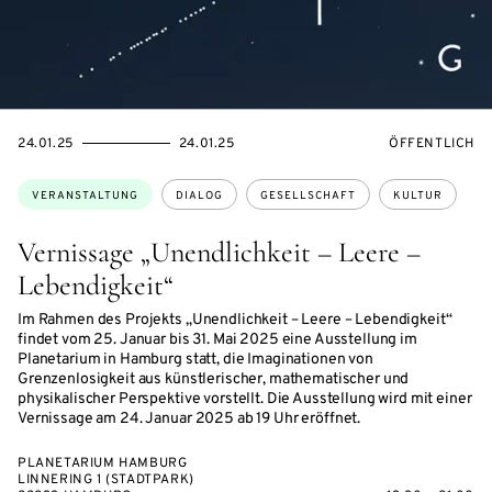
EVENTBEGINSON
EVENTENDSON
VERANSTALTU
24.01.25
24.01.25
ÖFFENTLICH
Themen:
VERANSTALTUNG
DIALOG
GESELLSCHAFT
KULTUR
Vernissage „Unendlichkeit – Leere –
Lebendigkeit“
Im Rahmen des Projekts „Unendlichkeit – Leere – Lebendigkeit“
findet vom 25. Januar bis 31. Mai 2025 eine Ausstellung im
Planetarium in Hamburg statt, die Imaginationen von
Grenzenlosigkeit aus künstlerischer, mathematischer und
physikalischer Perspektive vorstellt. Die Ausstellung wird mit einer
Vernissage am 24. Januar 2025 ab 19 Uhr eröffnet.
PLANETARIUM HAMBURG
LINNERING 1 (STADTPARK)