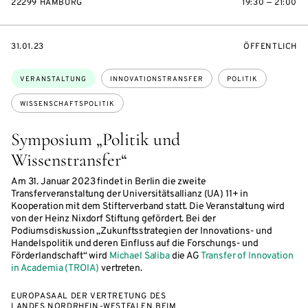
22299 HAMBURG
19:30 — 21:00
EVENTBEGINSON
VERANSTALTU
31.01.23
ÖFFENTLICH
Themen:
VERANSTALTUNG
INNOVATIONSTRANSFER
POLITIK
WISSENSCHAFTSPOLITIK
Symposium „Politik und
Wissenstransfer“
Am 31. Januar 2023 findet in Berlin die zweite
Transferveranstaltung der Universitätsallianz (UA) 11+ in
Kooperation mit dem Stifterverband statt. Die Veranstaltung wird
von der Heinz Nixdorf Stiftung gefördert. Bei der
Podiumsdiskussion „Zukunftsstrategien der Innovations- und
Handelspolitik und deren Einfluss auf die Forschungs- und
Förderlandschaft“ wird
Michael Saliba
die AG
Transfer of Innovation
in Academia (TROIA)
vertreten.
EUROPASAAL DER VERTRETUNG DES
LANDES NORDRHEIN-WESTFALEN BEIM