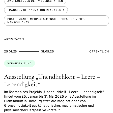
ZWEI KULTUREN DER WISSENSCHAFTEN
TRANSFER OF INNOVATION IN ACADEMIA
POSTHUMANES, MEHR-ALS-MENSCHLICHES UND NICHT-
MENSCHLICHES
AKTIVITÄTEN
EVENTBEGINSON
EVENTENDSON
VERANSTALTU
25.01.25
31.05.25
ÖFFENTLICH
Themen:
VERANSTALTUNG
Ausstellung „Unendlichkeit – Leere –
Lebendigkeit“
Im Rahmen des Projekts „Unendlichkeit – Leere – Lebendigkeit“
findet vom 25. Januar bis 31. Mai 2025 eine Ausstellung im
Planetarium in Hamburg statt, die Imaginationen von
Grenzenlosigkeit aus künstlerischer, mathematischer und
physikalischer Perspektive vorstellt.