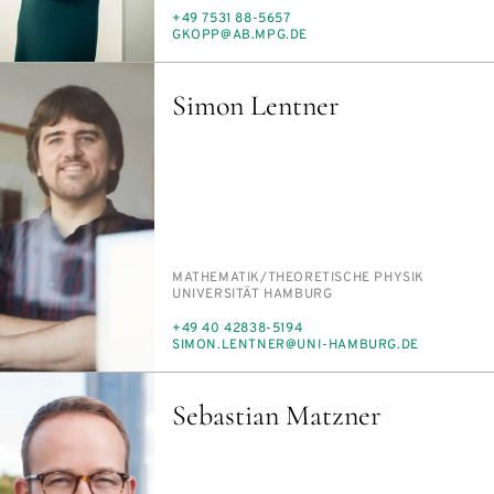
TELEFON
+49 7531 88-5657
E-
GKOPP@AB.MPG.DE
MAIL
Simon Lentner
PERSON_RESEARCH_SUBJECT
MA­THE­MA­TIK/​THEO­RE­TI­SCHE PHY­SIK
INSTITUTION
UNI­VER­SI­TÄT HAM­BURG
TELEFON
+49 40 42838-5194
E-
SI­MON.LENT­NER@UNI-HAM­BURG.DE
MAIL
Sebastian Matzner