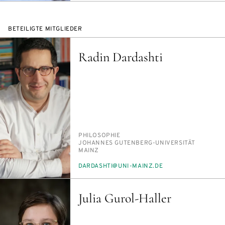
BETEILIGTE MITGLIEDER
Radin Dardashti
PERSON_RESEARCH_SUBJECT
PHI­LO­SO­PHIE
INSTITUTION
JO­HAN­NES GU­TEN­BERG-UNI­VER­SI­TÄT
MAINZ
E-
DAR­DA­SH­TI@UNI-MAINZ.DE
MAIL
Julia Gurol-Haller