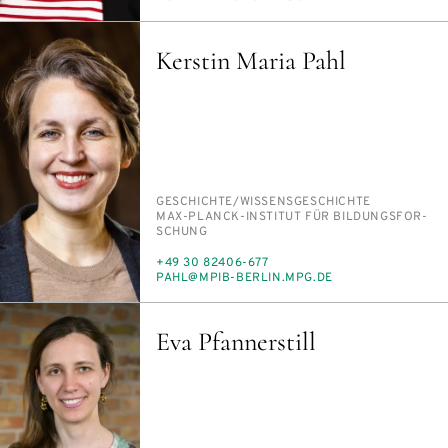
MAIL
Kerstin Maria Pahl
PERSON_RESEARCH_SUBJECT
GE­SCHICH­TE/​WIS­SENS­GE­SCHICH­TE
INSTITUTION
MAX-PLANCK-IN­STI­TUT FÜR BIL­DUNGS­FOR­
SCHUNG
TELEFON
+49 30 82406-677
E-
PAHL@MPIB-BER­LIN.MPG.DE
MAIL
Eva Pfannerstill