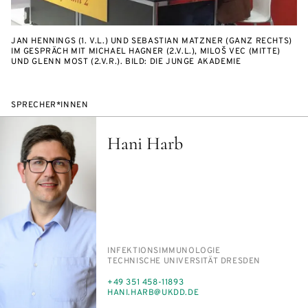
JAN HENNINGS (1. V.L.) UND SEBASTIAN MATZNER (GANZ RECHTS)
IM GESPRÄCH MIT MICHAEL HAGNER (2.V.L.), MILOŠ VEC (MITTE)
UND GLENN MOST (2.V.R.). BILD: DIE JUNGE AKADEMIE
SPRECHER*INNEN
Hani Harb
PERSON_RESEARCH_SUBJECT
IN­FEK­TI­ONS­IM­MU­NO­LO­GIE
INSTITUTION
TECH­NI­SCHE UNI­VER­SI­TÄT DRES­DEN
TELEFON
+49 351 458-11893
E-
HA­NI.HARB@UK­DD.DE
MAIL