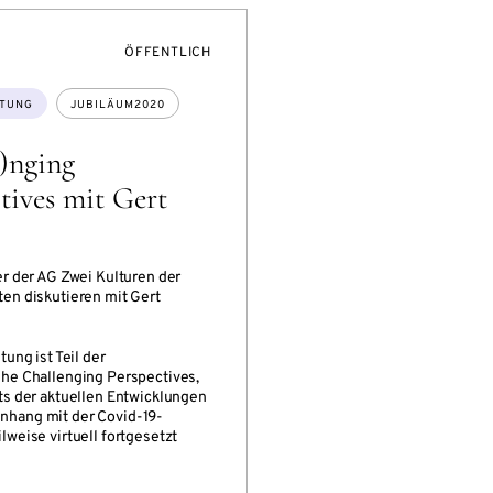
NSON
VERANSTALTUNGSZUGANG:
ÖFFENTLICH
TUNG
JUBILÄUM2020
)nging
tives mit Gert
er der AG Zwei Kulturen der
en diskutieren mit Gert
tung ist Teil der
he Challenging Perspectives,
ts der aktuellen Entwicklungen
hang mit der Covid-19-
lweise virtuell fortgesetzt