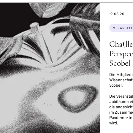
EVENTBEGI
19.08.20
Themen:
VERANSTAL
Cha(lle
Perspec
Scobel
Die Mitglied
Wissenschaft
Scobel.
Die Veranstal
Jubiläumsrei
die angesich
im Zusammen
Pandemie tei
wird.