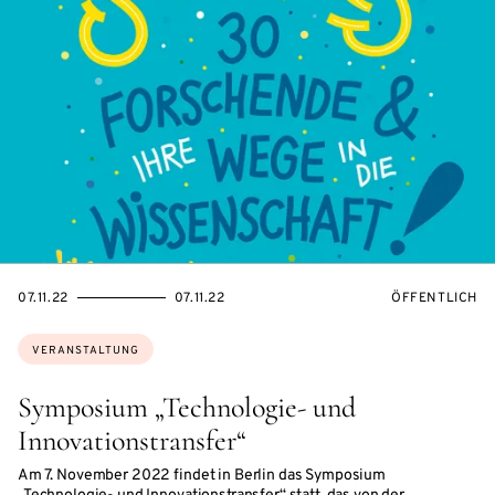
EVENTBEGINSON
EVENTENDSON
VERANSTALTU
07.11.22
07.11.22
ÖFFENTLICH
Themen:
VERANSTALTUNG
Symposium „Technologie- und
Innovationstransfer“
Am 7. November 2022 findet in Berlin das Symposium