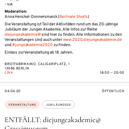
- u.a.
Moderation:
Anna Henckel-Donnersmarck (
Berlinale Shorts
)
Die Veranstaltung ist Teil der Aktivitäten rund um das 20-jährige
Jubiläum der Jungen Akademie. Alle Infos zur Reihe
diejungeakademie@
sind hier zu finden. Alle Informationen zu den
Veranstaltungen sind auch unter
www.2020.diejungeakademie.de
und
#jungeakademie2020
zu finden.
Einlass zur Veranstaltung ab 18 Jahren.
BROTFABRIKKINO, CALI­GA­RI­PLATZ, 1
13086 BER­LIN
LINK
18:00 — 20:00
EVENTBEGINSON
VERANSTALTU
04.04.20
ÖFFENTLICH
Themen:
VERANSTALTUNG
JUBILÄUM2020
ENTFÄLLT: diejungeakademie@
Grassimuseum