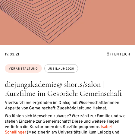
EVENTBEGINSON
VERANSTALTU
19.03.21
ÖFFENTLICH
Themen:
VERANSTALTUNG
JUBILÄUM2020
diejungakademie@ shorts/salon |
Kurzfilme im Gespräch: Gemeinschaft
Vier Kurzfilme ergründen im Dialog mit Wissenschaftlerinnen
Aspekte von Gemeinschaft, Zugehörigkeit und Heimat.
Wo fühlen sich Menschen zuhause? Wer zählt zur Familie und wie
stehen Einzelne zur Gemeinschaft? Diese und weitere Fragen
vertiefen die Kuratorinnen des Kurzfilmprogramms
Isabel
Schellinger
(Medizinerin am Universitätsklinikum Leipzig und