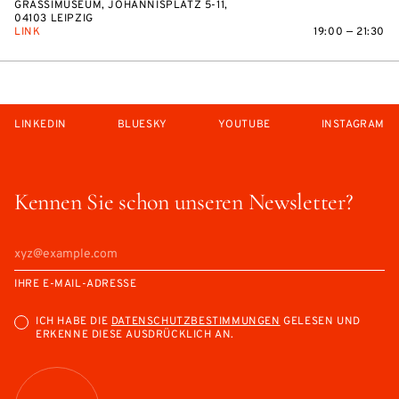
GRASSIMUSEUM, JOHANNISPLATZ 5-11,
04103 LEIPZIG
LINK
19:00 — 21:30
LINKEDIN
BLUESKY
YOUTUBE
INSTAGRAM
Kennen Sie schon unseren Newsletter?
IHRE E-MAIL-ADRESSE
ICH HABE DIE
DATENSCHUTZBESTIMMUNGEN
GELESEN UND
ERKENNE DIESE AUSDRÜCKLICH AN.