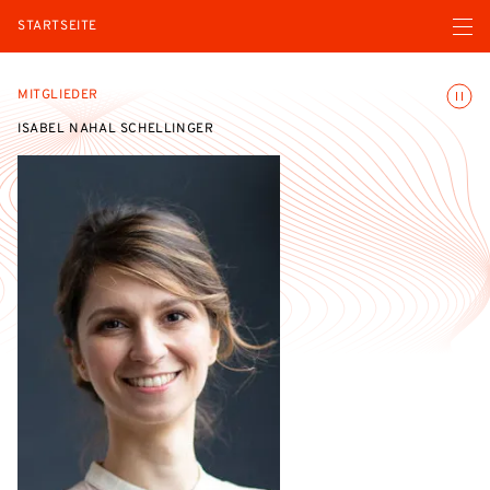
Menü ö
STARTSEITE
Animatio
MITGLIEDER
ISABEL NAHAL SCHELLINGER