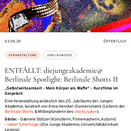
EVENTBEGINSON
VERANSTALTU
03.05.20
ÖFFENTLICH
Themen:
VERANSTALTUNG
JUBILÄUM2020
ENTFÄLLT: diejungeakademie@
Berlinale Spotlight: Berlinale Shorts II
„Selbstwirksamkeit - Mein Körper als Waffe“ - Kurzfilme im
Gespräch
Eine Veranstaltung anlässlich des 20. Jubiläums der Jungen
Akademie, kuratiert von Anna Henckel-Donnersmarck (Leiterin der
Berlinale Shorts
& Mitbegründerin des
shorts/salon
).
Gäste:
- Gabriele Stötzer (Künstlerin, Filmemacherin, Autorin)
-
Isabel Schellinger
(Die Junge Akademie, Universitätsklinikum
Leipzig)