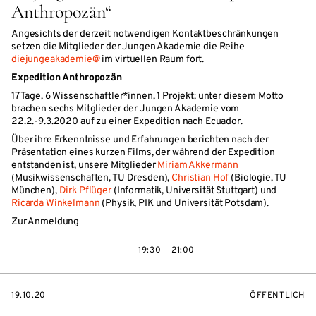
Anthropozän“
Angesichts der derzeit notwendigen Kontaktbeschränkungen
setzen die Mitglieder der Jungen Akademie die Reihe
diejungeakademie@
im virtuellen Raum fort.
Expedition Anthropozän
17 Tage, 6 Wissenschaftler*innen, 1 Projekt; unter diesem Motto
brachen sechs Mitglieder der Jungen Akademie vom
22.2.-9.3.2020 auf zu einer Expedition nach Ecuador.
Über ihre Erkenntnisse und Erfahrungen berichten nach der
Präsentation eines kurzen Films, der während der Expedition
entstanden ist, unsere Mitglieder
Miriam Akkermann
(Musikwissenschaften, TU Dresden),
Christian Hof
(Biologie, TU
München),
Dirk Pflüger
(Informatik, Universität Stuttgart) und
Ricarda Winkelmann
(Physik, PIK und Universität Potsdam).
Zur Anmeldung
19:30 — 21:00
EVENTBEGINSON
VERANSTALTU
19.10.20
ÖFFENTLICH