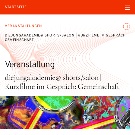
Menü ö
STARTSEITE
Animatio
VERANSTALTUNGEN
DIEJUNGAKADEMIE@ SHORTS/SALON | KURZFILME IM GESPRÄCH:
GEMEINSCHAFT
Veranstaltung
diejungakademie@ shorts/salon |
Kurzfilme im Gespräch: Gemeinschaft