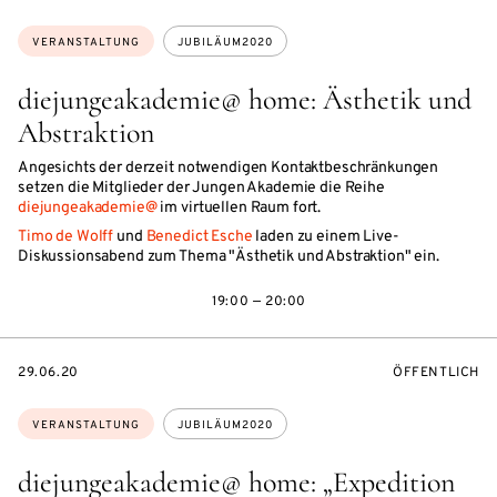
Themen:
VERANSTALTUNG
JUBILÄUM2020
diejungeakademie@ home: Ästhetik und
Abstraktion
Angesichts der derzeit notwendigen Kontaktbeschränkungen
setzen die Mitglieder der Jungen Akademie die Reihe
diejungeakademie@
im virtuellen Raum fort.
Timo de Wolff
und
Benedict Esche
laden zu einem Live-
Diskussionsabend zum Thema "Ästhetik und Abstraktion" ein.
19:00 — 20:00
EVENTBEGINSON
VERANSTALTU
29.06.20
ÖFFENTLICH
Themen:
VERANSTALTUNG
JUBILÄUM2020
diejungeakademie@ home: „Expedition