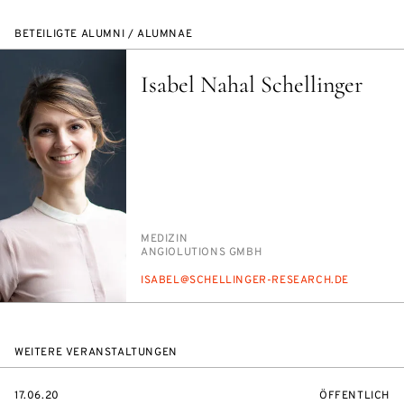
BETEILIGTE ALUMNI / ALUMNAE
Isabel Nahal Schellinger
PERSON_RESEARCH_SUBJECT
ME­DI­ZIN
INSTITUTION
AN­GIO­LU­TI­ONS GMBH
E-
ISA­BEL@SCHEL­LIN­GER-RE­SE­ARCH.DE
MAIL
WEITERE VERANSTALTUNGEN
EVENTBEGINSON
VERANSTALTU
17.06.20
ÖFFENTLICH