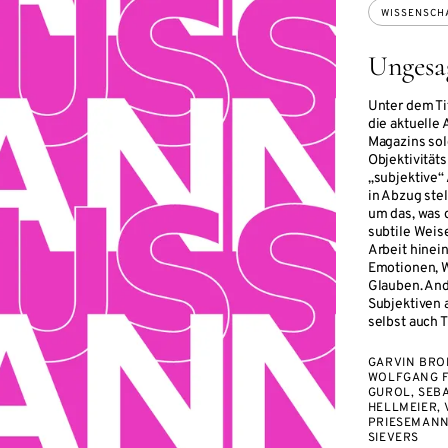
WISSENSCH
Ungesa
Unter dem Ti
die aktuell
Magazins so
Objektivität
„subjektive“
in Abzug stel
um das, was 
subtile Weis
Arbeit hinein
Emotionen, W
Glauben. Ande
Subjektiven 
selbst auch 
GARVIN BRO
WOLFGANG F
GUROL, SEB
HELLMEIER, 
PRIESEMANN
SIEVERS