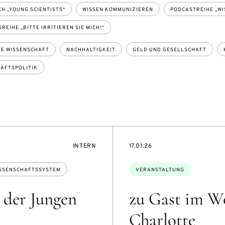
H „YOUNG SCIENTISTS“
WISSEN KOMMUNIZIEREN
PODCASTREIHE „WI
EIHE „BITTE IRRITIEREN SIE MICH!“
E WISSENSCHAFT
NACHHALTIGKEIT
GELD UND GESELLSCHAFT
AFTSPOLITIK
VERANSTALTUNGSZUGANG:
EVENTBEGINSON
INTERN
17.01.26
Themen:
SSENSCHAFTSSYSTEM
VERANSTALTUNG
 der Jungen
zu Gast im W
Charlotte