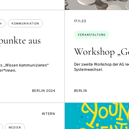
EVENTBEGINSON
17.11.23
N
KOMMUNIKATION
Themen:
VERANSTALTUNG
punkte aus
Workshop „Gel
Der zweite Workshop der AG le
kts „Wissen kommunizieren“
Systemwechsel.
er*innen.
BERLIN 2024
BERLIN
VERANSTALTUNGSZUGANG:
INTERN
MEDIEN