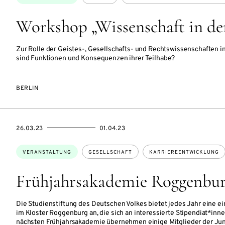
Workshop „Wissenschaft in de
Zur Rolle der Geistes-, Gesellschafts- und Rechtswissenschaften i
sind Funktionen und Konsequenzen ihrer Teilhabe?
BERLIN
EVENTBEGINSON
EVENTENDSON
26.03.23
01.04.23
Themen:
VERANSTALTUNG
GESELLSCHAFT
KARRIEREENTWICKLUNG
Frühjahrsakademie Roggenbu
Die Studienstiftung des Deutschen Volkes bietet jedes Jahr eine 
im Kloster Roggenburg an, die sich an interessierte Stipendiat*inn
nächsten Frühjahrsakademie übernehmen einige Mitglieder der Ju