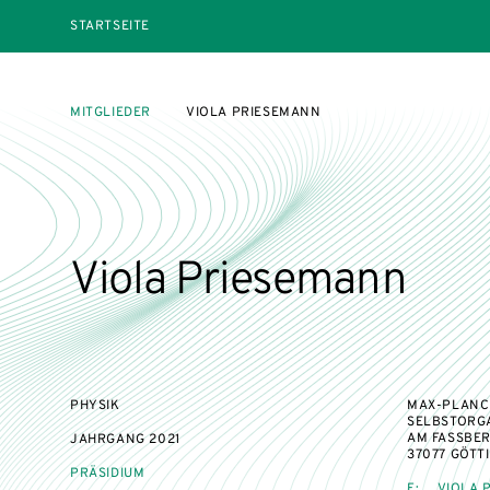
STARTSEITE
MITGLIEDER
VIOLA PRIESEMANN
Viola Priesemann
PHYSIK
MAX-PLANCK
SELBSTORG
AM FASSBERG
JAHRGANG
2021
37077 GÖTT
PRÄSIDIUM
E:
VIOLA.