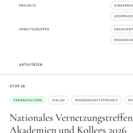
PROJEKTE
KINDERBUC
GESPRÄCHSR
ARBEITSGRUPPEN
ENGAGIERT
WISSENSCH
AKTIVITÄTEN
EVENTBEGINSON
07.09.26
Themen:
VERANSTALTUNG
DIALOG
WISSENSCHAFTSFREIHEIT
WI
Nationales Vernetzungstreffen
Akademien und Kollegs 2026