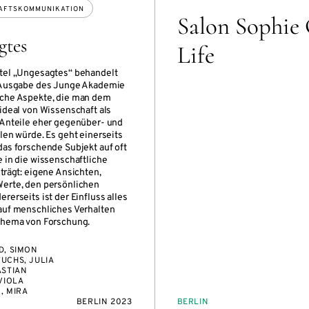
AFTSKOMMUNIKATION
Salon Sophie C
gtes
Life
tel „Ungesagtes“ behandelt
e Ausgabe des Junge Akademie
lche Aspekte, die man dem
sideal von Wissenschaft als
 Anteile eher gegenüber- und
len würde. Es geht einerseits
das forschende Subjekt auf oft
e in die wissenschaftliche
trägt: eigene Ansichten,
erte, den persönlichen
rerseits ist der Einfluss alles
auf menschliches Verhalten
Thema von Forschung.
D, SIMON
UCHS, JULIA
ASTIAN
VIOLA
, MIRA
BERLIN 2023
BERLIN