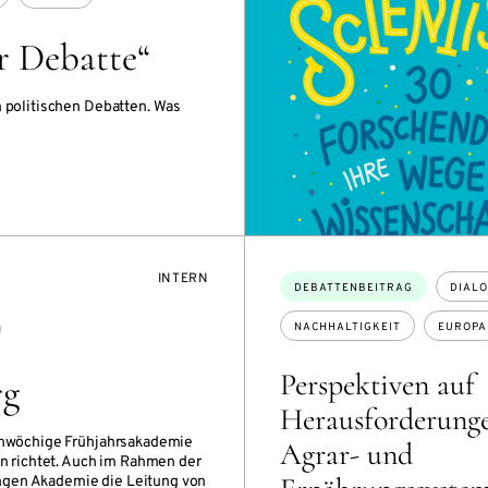
r Debatte“
n politischen Debatten. Was
VERANSTALTUNGSZUGANG:
INTERN
Themen:
DEBATTENBEITRAG
DIAL
NACHHALTIGKEIT
EUROPA
Perspektiven auf
rg
Herausforderunge
einwöchige Frühjahrsakademie
Agrar- und
en richtet. Auch im Rahmen der
ngen Akademie die Leitung von