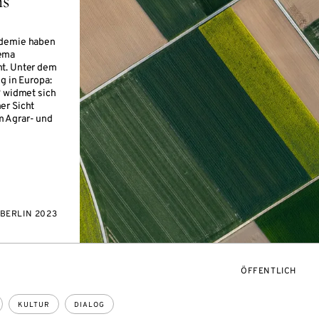
ms
ademie haben
hema
ht. Unter dem
g in Europa:
“ widmet sich
er Sicht
 Agrar- und
BERLIN 2023
VERANSTALTUNG
ÖFFENTLICH
KULTUR
DIALOG