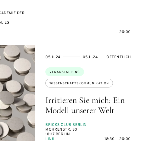
KADEMIE DER
, EG
20:00
EVENTBEGINSON
EVENTENDSON
VERANSTALTUNG
05.11.24
05.11.24
ÖFFENTLICH
Themen:
VERANSTALTUNG
WISSENSCHAFTSKOMMUNIKATION
Irritieren Sie mich: Ein
Modell unserer Welt
BRICKS CLUB BERLIN
MOHRENSTR. 30
10117 BERLIN
LINK
18:30 — 20:00