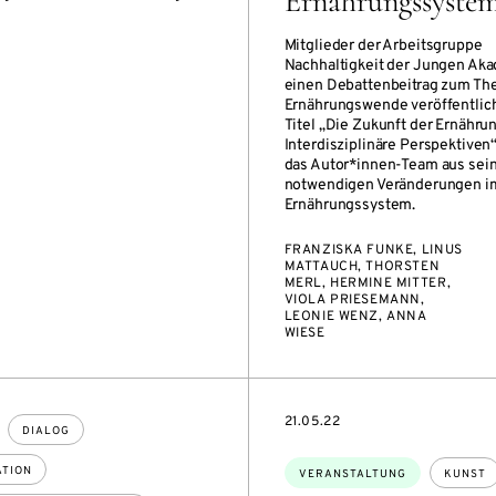
Ernährungssyste
Mitglieder der Arbeitsgruppe
Nachhaltigkeit der Jungen Ak
einen Debattenbeitrag zum T
Ernährungswende veröffentlic
Titel „Die Zukunft der Ernährun
Interdisziplinäre Perspektiven
das Autor*innen-Team aus sein
notwendigen Veränderungen im
Ernährungssystem.
FRANZISKA FUNKE, LINUS
MATTAUCH, THORSTEN
MERL, HERMINE MITTER,
VIOLA PRIESEMANN,
LEONIE WENZ, ANNA
WIESE
EVENTBEGINSON
21.05.22
DIALOG
Themen:
TION
VERANSTALTUNG
KUNST