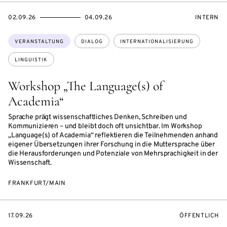
EVENTBEGINSON
EVENTENDSON
VERANST
02.09.26
04.09.26
INTERN
Themen:
VERANSTALTUNG
DIALOG
INTERNATIONALISIERUNG
LINGUISTIK
Workshop „The Language(s) of
Academia“
Sprache prägt wissenschaftliches Denken, Schreiben und
Kommunizieren – und bleibt doch oft unsichtbar. Im Workshop
„Language(s) of Academia“ reflektieren die Teilnehmenden anhand
eigener Übersetzungen ihrer Forschung in die Muttersprache über
die Herausforderungen und Potenziale von Mehrsprachigkeit in der
Wissenschaft.
FRANKFURT/MAIN
EVENTBEGINSON
VERANSTALTU
17.09.26
ÖFFENTLICH