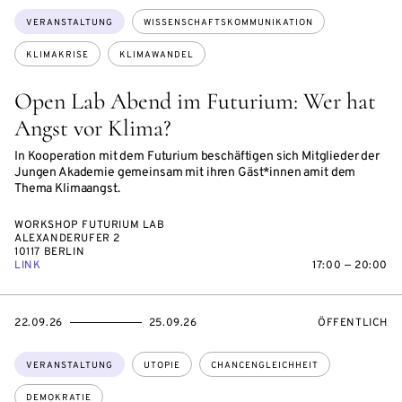
Themen:
VERANSTALTUNG
WISSENSCHAFTSKOMMUNIKATION
KLIMAKRISE
KLIMAWANDEL
Open Lab Abend im Futurium: Wer hat
Angst vor Klima?
In Kooperation mit dem Futurium beschäftigen sich Mitglieder der
Jungen Akademie gemeinsam mit ihren Gäst*innen amit dem
Thema Klimaangst.
WORKSHOP FUTURIUM LAB
ALEXANDERUFER 2
10117 BERLIN
LINK
17:00 — 20:00
EVENTBEGINSON
EVENTENDSON
VERANSTALTU
22.09.26
25.09.26
ÖFFENTLICH
Themen:
VERANSTALTUNG
UTOPIE
CHANCENGLEICHHEIT
DEMOKRATIE