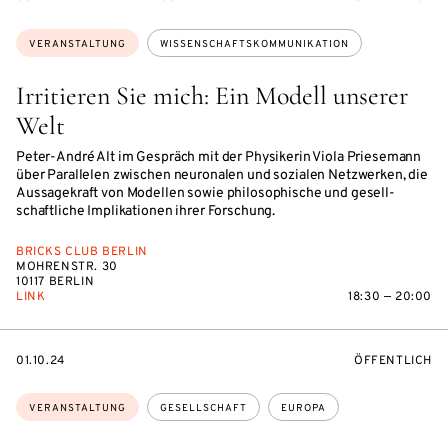
Themen:
VERANSTALTUNG
WISSENSCHAFTSKOMMUNIKATION
Irritieren Sie mich: Ein Modell unserer
Welt
Peter-André Alt im Ge­spräch mit der Phy­si­ke­rin Viola Prie­se­mann
über Par­al­le­len zwi­schen neu­ro­na­len und so­zia­len Netz­wer­ken, die
Aus­sa­ge­kraft von Mo­del­len sowie phi­lo­so­phi­sche und ge­sell­
schaft­li­che Im­pli­ka­tio­nen ihrer For­schung.
BRICKS CLUB BERLIN
MOHRENSTR. 30
10117 BERLIN
LINK
18:30 — 20:00
EVENTBEGINSON
VERANSTALTU
01.10.24
ÖFFENTLICH
Themen:
VERANSTALTUNG
GESELLSCHAFT
EUROPA