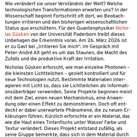
Wie ver­än­dert sie unser Ver­ständ­nis der Welt? Welche
tech­no­lo­gi­schen Trans­for­ma­tio­nen er­war­ten uns? In der
Wis­sen­schaft beginnt Fort­schritt oft dort, wo Be­ob­ach­
tun­gen ir­ri­tie­ren und den bis­he­ri­gen wis­sen­schaft­li­chen
Status quo er­schüt­tern. Für den Quan­ten­phy­si­ker
Ni­cho­
las Güsken
von der Uni­ver­si­tät Pa­der­born treibt dieses
Un­be­ha­gen die Er­kennt­nis voran. Am 26. März 2026 ist
er zu Gast bei „Ir­ri­tie­ren Sie mich“. Im Ge­spräch mit
Peter-André Alt geht es um das Staunen, die Macht des
Zufalls und die produktive Kraft der Irritation.
Ni­cho­las Güsken er­forscht, wie man ein­zel­ne Pho­to­nen –
die kleins­ten Licht­teil­chen – gezielt kon­trol­liert und für
neue Tech­no­lo­gi­en nutzt. Be­stimm­te Ma­te­ria­li­en in­ter­
agie­ren mit Licht so, dass sie Licht­teil­chen als In­for­ma­ti­
ons­über­trä­ger ver­wen­den. Seine Pro­jek­te be­gin­nen meist
mit dem Ziel, einen neuen Me­cha­nis­mus, eine An­wen­
dung oder einen Effekt zu de­mons­trie­ren. Doch oft ent­
deckt er dabei un­er­war­te­te Phä­no­me­ne, die zu neuen Er­
klä­run­gen führen. Kürz­lich er­forsch­te er ein Ma­te­ri­al, das
wie die Haut eines Tin­ten­fischs unter Wasser Farbe und
Textur ver­än­dert. Dieses Projekt ent­stand zu­fäl­lig, als
seine Gruppe be­merk­te, dass sich in dem Ma­te­ri­al durch