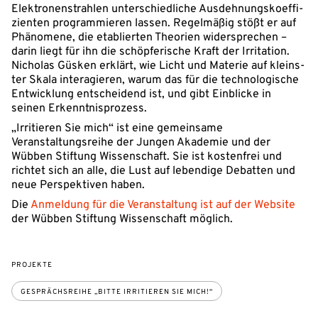
Elek­tro­nen­strah­len un­ter­schied­li­che Aus­deh­nungs­ko­ef­fi­
zi­en­ten pro­gram­mie­ren lassen. Re­gel­mä­ßig stößt er auf
Phä­no­me­ne, die eta­blier­ten Theo­ri­en wi­der­spre­chen –
darin liegt für ihn die schöp­fe­ri­sche Kraft der Ir­ri­ta­ti­on.
Ni­cho­las Güsken erklärt, wie Licht und Materie auf kleins­
ter Skala in­ter­agie­ren, warum das für die tech­no­lo­gi­sche
Ent­wick­lung ent­schei­dend ist, und gibt Ein­bli­cke in
seinen Er­kennt­nis­pro­zess.
„Irritieren Sie mich“ ist eine gemeinsame
Veranstaltungsreihe der Jungen Akademie und der
Wübben Stiftung Wissenschaft. Sie ist kos­ten­frei und
richtet sich an alle, die Lust auf le­ben­di­ge De­bat­ten und
neue Per­spek­ti­ven haben.
Die
Anmeldung für die Veranstaltung ist auf der Website
der Wübben Stiftung Wissenschaft möglich.
PROJEKTE
GESPRÄCHSREIHE „BITTE IRRITIEREN SIE MICH!“