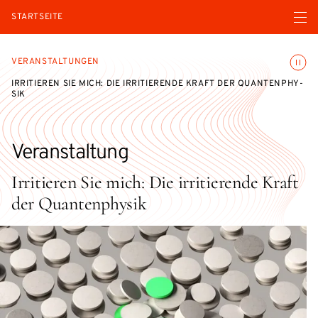
Menü ö
STARTSEITE
Animatio
VERANSTALTUNGEN
IRRITIEREN SIE MICH: DIE IR­RI­TIE­REN­DE KRAFT DER QUAN­TEN­PHY­
SIK
Veranstaltung
Irritieren Sie mich: Die ir­ri­tie­ren­de Kraft
der Quan­ten­phy­sik