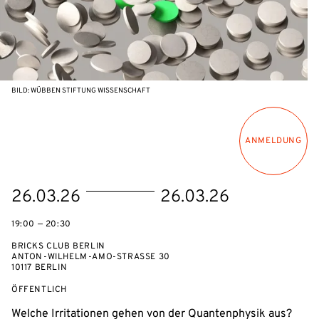
BILD: WÜBBEN STIFTUNG WISSENSCHAFT
ANMELDUNG
eventBeginsOn
eventEndsOn
26.03.26
26.03.26
19:00 — 20:30
BRICKS CLUB BERLIN
ANTON-WILHELM-AMO-STRASSE 30
10117 BERLIN
VERANSTALTUNGSZUGANG:
ÖFFENTLICH
Welche Ir­ri­ta­tio­nen gehen von der Quan­ten­phy­sik aus?