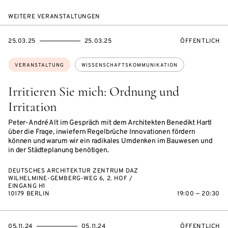
WEITERE VERANSTALTUNGEN
EVENTBEGINSON
EVENTENDSON
VERANSTALTU
25.03.25
25.03.25
ÖFFENTLICH
Themen:
VERANSTALTUNG
WISSENSCHAFTSKOMMUNIKATION
Irritieren Sie mich: Ordnung und
Irritation
Peter-André Alt im Ge­spräch mit dem Architekten Benedikt Hartl
über die Frage, inwiefern Regelbrüche Innovationen fördern
können und warum wir ein radikales Umdenken im Bauwesen und
in der Städteplanung benötigen.
DEUTSCHES ARCHITEKTUR ZENTRUM DAZ
WILHELMINE-GEMBERG-WEG 6, 2. HOF /
EINGANG H1
10179 BERLIN
19:00 — 20:30
EVENTBEGINSON
EVENTENDSON
VERANSTALTU
05.11.24
05.11.24
ÖFFENTLICH