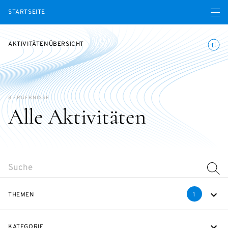
Menü ö
STARTSEITE
Animatio
AKTIVITÄTENÜBERSICHT
8 ERGEBNISSE
Alle Aktivitäten
SEARCH
THEMEN
1
KATEGORIE