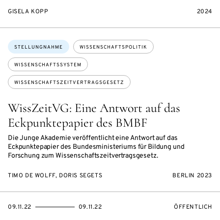
GISELA KOPP
2024
Themen:
STELLUNGNAHME
WISSENSCHAFTSPOLITIK
WISSENSCHAFTSSYSTEM
WISSENSCHAFTSZEITVERTRAGSGESETZ
WissZeitVG: Eine Antwort auf das
Eckpunktepapier des BMBF
Die Junge Akademie veröffentlicht eine Antwort auf das
Eckpunktepapier des Bundesministeriums für Bildung und
Forschung zum Wissenschaftszeitvertragsgesetz.
TIMO DE WOLFF, DORIS SEGETS
BERLIN 2023
EVENTBEGINSON
EVENTENDSON
VERANSTALTU
09.11.22
09.11.22
ÖFFENTLICH