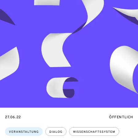
EVENTBEGINSON
VERANSTALTU
27.06.22
ÖFFENTLICH
Themen:
VERANSTALTUNG
DIALOG
WISSENSCHAFTSSYSTEM