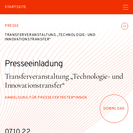
Menü ö
STARTSEITE
Animatio
PRESSE
TRANSFERVERANSTALTUNG „TECHNOLOGIE- UND
INNOVATIONSTRANSFER“
Presseeinladung
Transferveranstaltung „Technologie- und
Innovationstransfer“
ANMELDUNG FÜR PRESSEVERTRETER*INNEN
DOWNLOAD
07.10.22