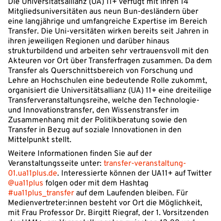
Die Universitätsallianz (UA) 11+ verfügt mit ihren 14
Mitgliedsuniversitäten aus neun Bun-desländern über
eine langjährige und umfangreiche Expertise im Bereich
Transfer. Die Uni-versitäten wirken bereits seit Jahren in
ihren jeweiligen Regionen und darüber hinaus
strukturbildend und arbeiten sehr vertrauensvoll mit den
Akteuren vor Ort über Transferfragen zusammen. Da dem
Transfer als Querschnittsbereich von Forschung und
Lehre an Hochschulen eine bedeutende Rolle zukommt,
organisiert die Universitätsallianz (UA) 11+ eine dreiteilige
Transferveranstaltungsreihe, welche den Technologie-
und Innovationstransfer, den Wissenstransfer im
Zusammenhang mit der Politikberatung sowie den
Transfer in Bezug auf soziale Innovationen in den
Mittelpunkt stellt.
Weitere Informationen finden Sie auf der
Veranstaltungsseite unter:
transfer-veranstaltung-
01.ua11plus.de
. Interessierte können der UA11+ auf Twitter
@ua11plus
folgen oder mit dem Hashtag
#ua11plus_transfer
auf dem Laufenden bleiben. Für
Medienvertreter:innen besteht vor Ort die Möglichkeit,
mit Frau Professor Dr. Birgitt Riegraf, der 1. Vorsitzenden