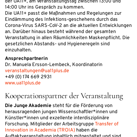
der UA11+, am Veranstaltungstag zwischen 13:00 und
14:00 Uhr ins Gespräch zu kommen.
Die UA11+ passt die Maßnahmen und Regelungen zur
Eindämmung des Infektions-geschehens durch das
Corona-Virus SARS-CoV-2 an die aktuellen Entwicklungen
an. Darüber hinaus besteht während der gesamten
Veranstaltung in allen Räumlichkeiten Maskenpflicht. Die
gesetzlichen Abstands- und Hygieneregeln sind
einzuhalten.
Ansprechpartnerin
Dr. Manuela Ersson-Lembeck, Koordinatorin
veranstaltungen@ua11plus.de
+49 (0) 174 669 2931
www.ua11plus.de
Kooperationspartner der Veranstaltung
Die Junge Akademie
steht für die Förderung von
herausragenden jungen Wissenschaftler*innen und
Künstler*innen und exzellente interdisziplinäre
Forschung. Mitglieder der Arbeitsgruppe
Transfer of
Innovation in Academia (TROIA)
haben die
Auftaktveranstaltung inhaltlich mitgestaltet und sind