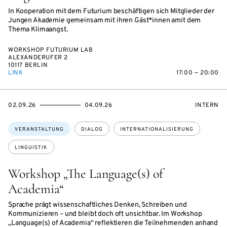
In Kooperation mit dem Futurium beschäftigen sich Mitglieder der
Jungen Akademie gemeinsam mit ihren Gäst*innen amit dem
Thema Klimaangst.
WORKSHOP FUTURIUM LAB
ALEXANDERUFER 2
10117 BERLIN
LINK
17:00 — 20:00
EVENTBEGINSON
EVENTENDSON
VERANST
02.09.26
04.09.26
INTERN
Themen:
VERANSTALTUNG
DIALOG
INTERNATIONALISIERUNG
LINGUISTIK
Workshop „The Language(s) of
Academia“
Sprache prägt wissenschaftliches Denken, Schreiben und
Kommunizieren – und bleibt doch oft unsichtbar. Im Workshop
„Language(s) of Academia“ reflektieren die Teilnehmenden anhand