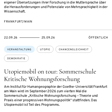
eigener Übersetzungen ihrer Forschung in die Muttersprache über
die Herausforderungen und Potenziale von Mehrsprachigkeit in der
Wissenschaft.
FRANKFURT/MAIN
EVENTBEGINSON
EVENTENDSON
VERANSTALTU
22.09.26
25.09.26
ÖFFENTLICH
Themen:
VERANSTALTUNG
UTOPIE
CHANCENGLEICHHEIT
DEMOKRATIE
Utopiemobil on tour: Sommerschule
Kritische Wohnungsforschung
Am Institut für Humangeographie der Goethe-Universität Frankfurt
am Main wird im September 2026 zum vierten Mal die
Sommerschule „Kritische Wohnungsforschung – Theorie und
Praxis einer progressiven Wohnungspolitik“ stattfinden. Das
Utopiemobil ist Teil des Programms.