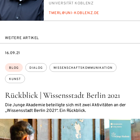
INSTITUTION
UNI­VER­SI­TÄT KO­BLENZ
E-
TMERL@UNI-KO­BLENZ.DE
MAIL
WEITERE ARTIKEL
DATE
16.09.21
Themen:
BLOG
DIALOG
WISSENSCHAFTSKOMMUNIKATION
KUNST
Rückblick | Wissensstadt Berlin 2021
Die Junge Akademie beteiligte sich mit zwei Aktivitäten an der
„Wissensstadt Berlin 2021“. Ein Rückblick.