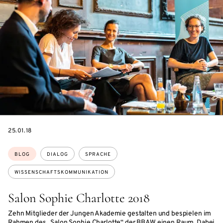
DATE
25.01.18
Themen:
BLOG
DIALOG
SPRACHE
WISSENSCHAFTSKOMMUNIKATION
Salon Sophie Charlotte 2018
Zehn Mitglieder der Jungen Akademie gestalten und bespielen im
Rahmen des „Salon Sophie Charlotte“ der BBAW einen Raum. Dabei