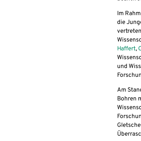
Im Rahme
die Jung
vertrete
Wissensc
Haffert
,
Wissensc
und Wiss
Forschu
Am Stand
Bohren m
Wissensc
Forschun
Gletsche
Überras