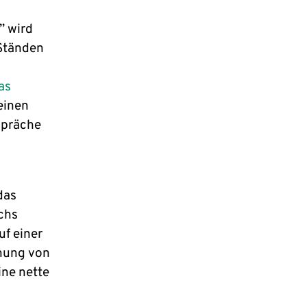
” wird
 Ständen
as
einen
spräche
das
chs
f einer
hung von
ine nette