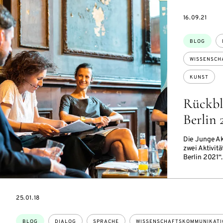
DATE
16.09.21
Themen:
BLOG
WISSENSCH
KUNST
Rückbli
Berlin 
Die Junge Ak
zwei Aktivit
Berlin 2021“.
DATE
25.01.18
Themen:
BLOG
DIALOG
SPRACHE
WISSENSCHAFTSKOMMUNIKATI