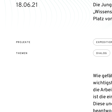
18.06.21
Die Jung
„Wissens
Platz vo
PROJEKTE
EXPEDITI
THEMEN
DIALOG
Wie gefäh
wichtigs
die Arbe
ist die 
Diese un
beantwor