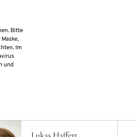
en. Bitte
r Maske,
hten. Im
virus
en und
Lukas Haffert