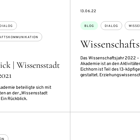
DATE
13.06.22
Themen:
DIALOG
BLOG
DIALOG
WISSE
AFTSKOMMUNIKATION
Wissenschafts
Das Wissenschaftsjahr 2022 – N
ck | Wissensstadt
Akademie ist an den Aktivitäte
Eichhorn ist Teil des 13-köpfig
2021
gestaltet. Erziehungswissenscha
ademie beteiligte sich mit
äten an der „Wissensstadt
 Ein Rückblick.
ON