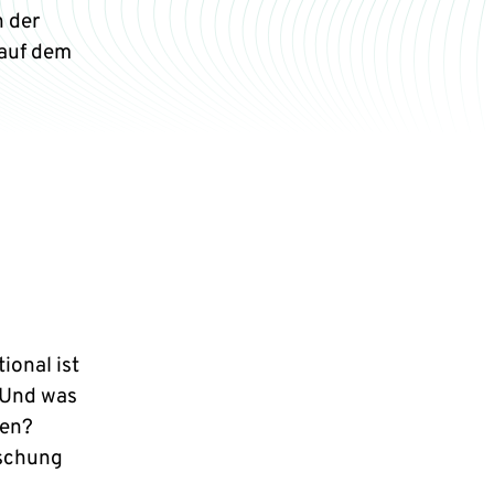
n der
 auf dem
ional ist
? Und was
ten?
rschung