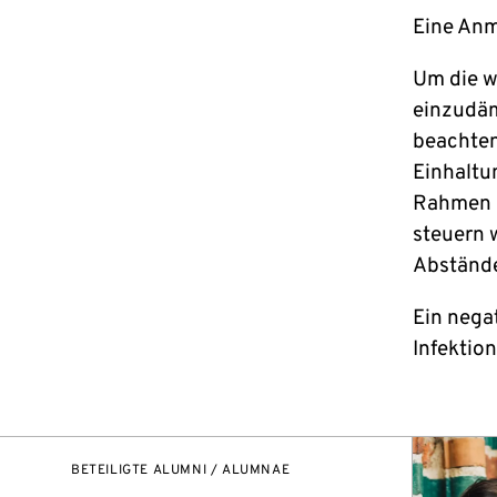
Eine Anme
Um die w
einzudäm
beachten
Einhaltu
Rahmen d
steuern 
Abstände
Ein nega
Infektio
BETEILIGTE ALUMNI / ALUMNAE