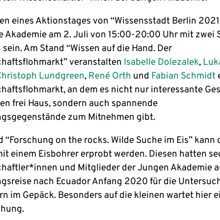
n eines Aktionstages von “Wissensstadt Berlin 2021
e Akademie am 2. Juli von 15:00-20:00 Uhr mit zwei
n sein. Am Stand “Wissen auf die Hand. Der
haftsflohmarkt” veranstalten
Isabelle Dolezalek
,
Luk
Christoph Lundgreen
,
René Orth
und
Fabian Schmidt
haftsflohmarkt, an dem es nicht nur interessante Ge
en frei Haus, sondern auch spannende
ngsgegenstände zum Mitnehmen gibt.
 “Forschung on the rocks. Wilde Suche im Eis” kann 
it einem Eisbohrer erprobt werden. Diesen hatten se
haftler*innen und Mitglieder der Jungen Akademie au
gsreise nach Ecuador Anfang 2020 für die Untersuc
rn im Gepäck. Besonders auf die kleinen wartet hier e
chung.