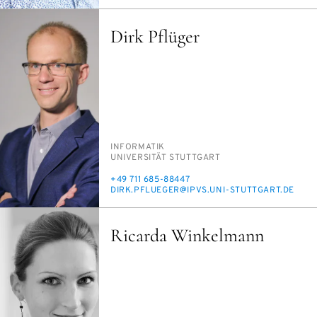
Dirk Pflüger
PERSON_RESEARCH_SUBJECT
IN­FOR­MA­TIK
INSTITUTION
UNI­VER­SI­TÄT STUTT­GART
TELEFON
+49 711 685-88447
E-
DIRK.PFLUE­GER@IPVS.UNI-STUTT­GART.DE
MAIL
Ricarda Winkelmann