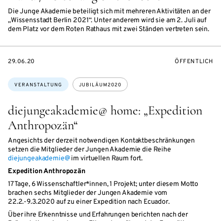
Die Junge Akademie beteiligt sich mit mehreren Aktivitäten an der
„Wissensstadt Berlin 2021“. Unter anderem wird sie am 2. Juli auf
dem Platz vor dem Roten Rathaus mit zwei Ständen vertreten sein.
EVENTBEGINSON
VERANSTALTU
29.06.20
ÖFFENTLICH
Themen:
VERANSTALTUNG
JUBILÄUM2020
diejungeakademie@ home: „Expedition
Anthropozän“
Angesichts der derzeit notwendigen Kontaktbeschränkungen
setzen die Mitglieder der Jungen Akademie die Reihe
diejungeakademie@
im virtuellen Raum fort.
Expedition Anthropozän
17 Tage, 6 Wissenschaftler*innen, 1 Projekt; unter diesem Motto
brachen sechs Mitglieder der Jungen Akademie vom
22.2.-9.3.2020 auf zu einer Expedition nach Ecuador.
Über ihre Erkenntnisse und Erfahrungen berichten nach der