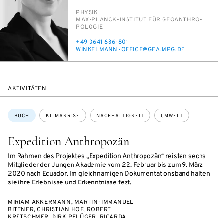
PERSON_RESEARCH_SUBJECT
PHY­SIK
INSTITUTION
MAX-PLANCK-IN­STI­TUT FÜR GEO­AN­THRO­
PO­LO­GIE
TELEFON
+49 3641 686-801
E-
WIN­KEL­MANN-OF­FICE@GEA.MPG.DE
MAIL
AKTIVITÄTEN
Themen:
BUCH
KLIMAKRISE
NACHHALTIGKEIT
UMWELT
Expedition Anthropozän
Im Rahmen des Projektes „Expedition Anthropozän“ reisten sechs
Mitglieder der Jungen Akademie vom 22. Februar bis zum 9. März
2020 nach Ecuador. Im gleichnamigen Dokumentationsband halten
sie ihre Erlebnisse und Erkenntnisse fest.
MIRIAM AKKERMANN, MARTIN-IMMANUEL
BITTNER, CHRISTIAN HOF, ROBERT
KRETSCHMER, DIRK PFLÜGER, RICARDA