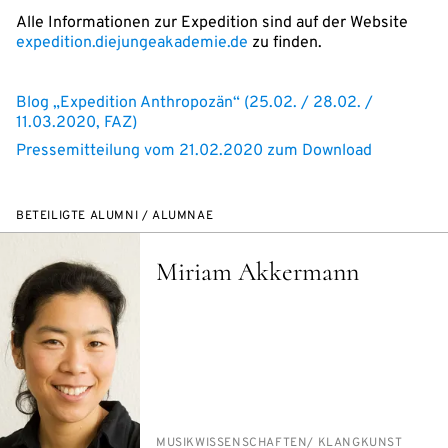
Alle Informationen zur Expedition sind auf der Website
expedition.diejungeakademie.de
zu finden.
Blog „Expedition Anthropozän“ (25.02. / 28.02. /
11.03.2020, FAZ)
Pressemitteilung vom 21.02.2020 zum Download
BETEILIGTE ALUMNI / ALUMNAE
Miriam Akkermann
PERSON_RESEARCH_SUBJECT
MU­SIK­WIS­SEN­SCHAF­TEN/​ KLANG­KUNST