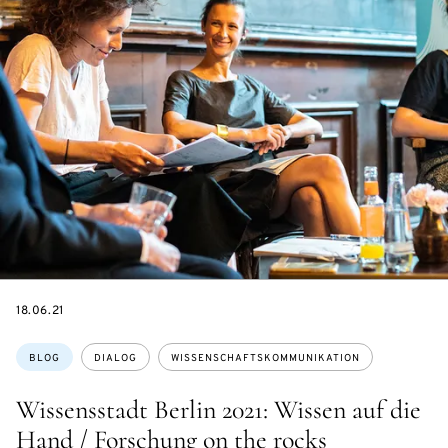
DATE
18.06.21
Themen:
BLOG
DIALOG
WISSENSCHAFTSKOMMUNIKATION
Wissensstadt Berlin 2021: Wissen auf die
Hand / Forschung on the rocks