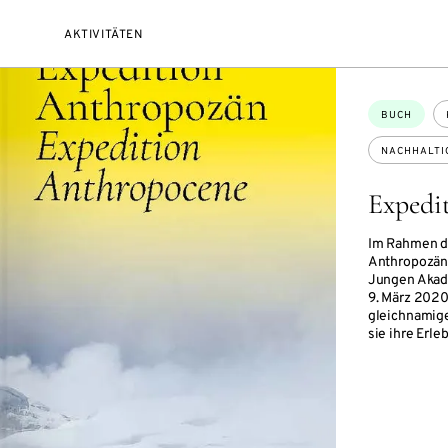
AKTIVITÄTEN
Themen:
BUCH
NACHHALTI
Expedi
Im Rahmen de
Anthropozän“
Jungen Akad
9. März 2020
gleichnamig
sie ihre Erle