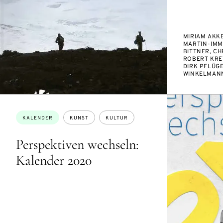
MIRIAM AKK
MARTIN-IM
BITTNER, CH
ROBERT KRE
DIRK PFLÜGE
WINKELMAN
Themen:
KALENDER
KUNST
KULTUR
Perspektiven wechseln:
Kalender 2020