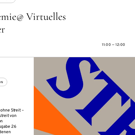
mie@ Virtuelles
er
11:00 — 12:00
ON
ohne Streit –
treit von
on
sgabe 26
edenen