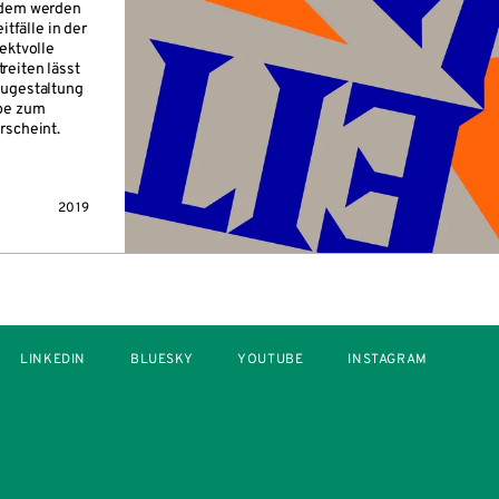
Zudem werden
itfälle in der
ektvolle
reiten lässt
eugestaltung
abe zum
rscheint.
2019
LINKEDIN
BLUESKY
YOUTUBE
INSTAGRAM