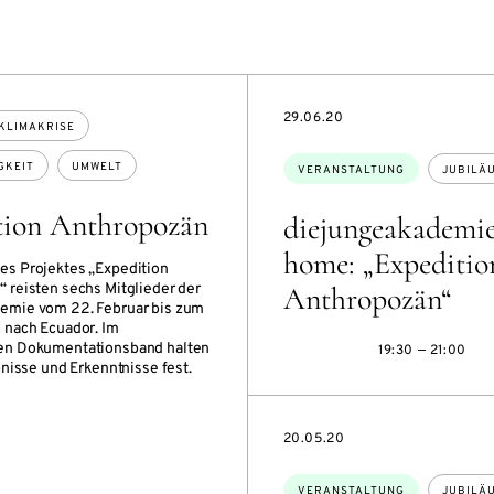
EVENTBEGINSON
29.06.20
KLIMAKRISE
Themen:
GKEIT
UMWELT
VERANSTALTUNG
JUBILÄ
tion Anthropozän
diejungeakademi
home: „Expeditio
s Projektes „Expedition
 reisten sechs Mitglieder der
Anthropozän“
emie vom 22. Februar bis zum
 nach Ecuador. Im
en Dokumentationsband halten
19:30 — 21:00
bnisse und Erkenntnisse fest.
EVENTBEGINSON
20.05.20
Themen:
VERANSTALTUNG
JUBILÄ