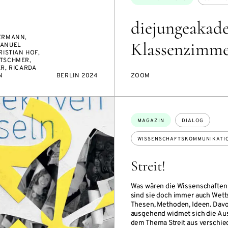
diejungeakade
ERMANN,
Klassenzimm
MANUEL
RISTIAN HOF,
TSCHMER,
R, RICARDA
N
BERLIN 2024
ZOOM
Themen:
MAGAZIN
DIALOG
WISSENSCHAFTSKOMMUNIKATI
Streit!
Was wären die Wissenschaften 
sind sie doch immer auch Wetts
Thesen, Methoden, Ideen. Dav
ausgehend widmet sich die Au
dem Thema Streit aus verschi