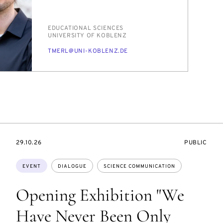
PERSON_RESEARCH_SUBJECT
ED­U­CA­TION­AL SCI­ENCES
INSTITUTION
UNI­VER­SI­TY OF KOBLENZ
E-
TMERL@UNI-KOBLENZ.DE
MAIL
STARTS
EVENT
29.10.26
PUBLIC
ON
ACCESS:
Topics:
EVENT
DIALOGUE
SCIENCE COMMUNICATION
Opening Exhibition "We
Have Never Been Only