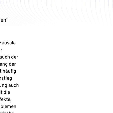
ven“
kausale
er
 auch der
ang der
t häufig
nstieg
rung auch
t die
ekte,
roblemen