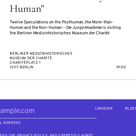
Human"
Twelve Speculations on the Posthuman, the More-than-
Human and the Non-Human –
Die Junge Akademie
is visiting
the Berliner Medizinhistorisches Museum der Charité
BERLINER MEDIZINHISTORISCHES
MUSEUM DER CHARITÉ
CHARITÉPLATZ 1
10117 BERLIN
19:00
LINKEDIN
BLUE
L ADDRESS
READ THE
PRIVACY POLICY
AND EXPRESSLY AGREE