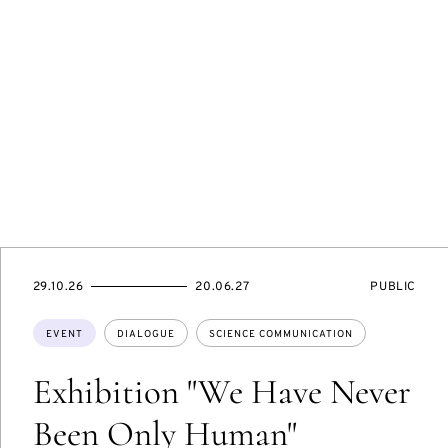
STARTS
ENDS
EVENT
29.10.26
20.06.27
PUBLIC
ON
ON
ACCESS:
Topics:
EVENT
DIALOGUE
SCIENCE COMMUNICATION
Exhibition "We Have Never
Been Only Human"