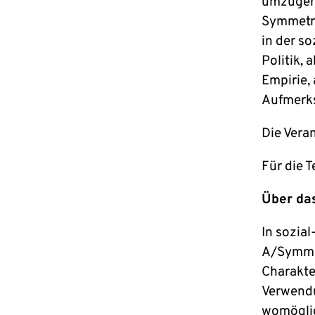
umzugehe
Symmetri
in der so
Politik, 
Empirie,
Aufmerks
Die Veran
Für die 
Über da
In sozia
A/Symmet
Charakte
Verwendu
womöglic