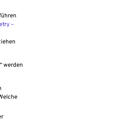
führen
try –
ziehen
n“ werden
n
 Welche
er