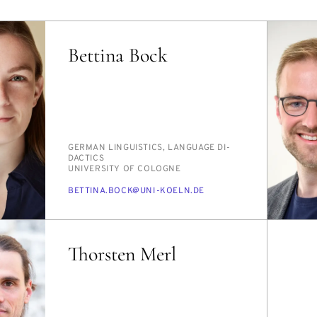
Bettina Bock
PERSON_RESEARCH_SUBJECT
GER­MAN LIN­GUIS­TICS, LAN­GUAGE DI­
DAC­TICS
INSTITUTION
UNI­VER­SI­TY OF COLOGNE
E-
BET­TI­NA.BOCK@UNI-KOELN.DE
MAIL
Thorsten Merl