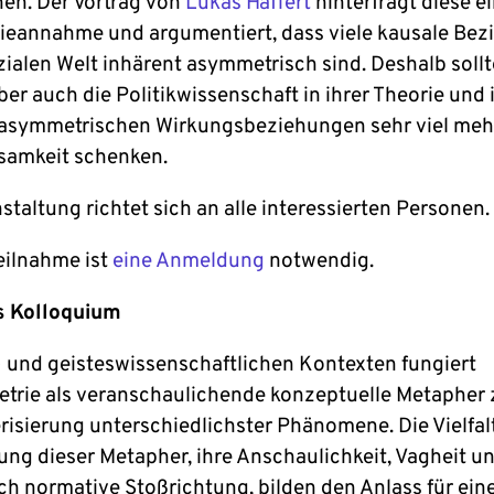
n. Der Vortrag von
Lukas Haffert
hinterfragt diese e
eannahme und argumentiert, dass viele kausale Be
zialen Welt inhärent asymmetrisch sind. Deshalb sollt
aber auch die Politikwissenschaft in ihrer Theorie und 
 asymmetrischen Wirkungsbeziehungen sehr viel meh
amkeit schenken.
staltung richtet sich an alle interessierten Personen.
Teilnahme ist
eine Anmeldung
notwendig.
s Kolloquium
l- und geisteswissenschaftlichen Kontexten fungiert
rie als veranschaulichende konzeptuelle Metapher 
risierung unterschiedlichster Phänomene. Die Vielfal
ng dieser Metapher, ihre Anschaulichkeit, Vagheit u
h normative Stoßrichtung, bilden den Anlass für ein