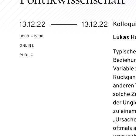
Starts
Ends
13.12.22
13.12.22
Kolloqu
on
on
18:00 — 19:30
Lukas Ha
ONLINE
Typische
EVENT
PUBLIC
Beziehun
ACCESS:
Variable
Rückgang
anderen V
solche Z
der Ungl
zu einem
„Ursache
oftmals a