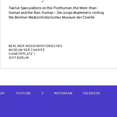
Twelve Speculations on the Posthuman, the More-than-
Human and the Non-Human –
Die Junge Akademie
is visiting
the Berliner Medizinhistorisches Museum der Charité
BERLINER MEDIZINHISTORISCHES
MUSEUM DER CHARITÉ
CHARITÉPLATZ 1
10117 BERLIN
SKY
YOUTUBE
X
INSTAGRAM
FACEBOOK