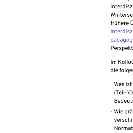
interdis
Winters
frühere 
Interdis
pädagogi
Perspekt
Im Kollo
die folg
Was ist
(Teil-
Bedeut
Wie pr
versch
Normati