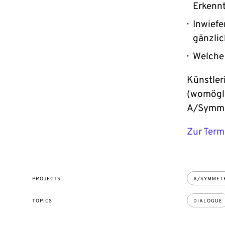
Erkennt
Inwiefe
gänzli
Welche
Künstler
(womögli
A/Symmet
Zur Term
PROJECTS
A/SYMMETR
TOPICS
DIALOGUE