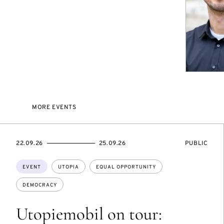
MORE EVENTS
STARTS
ENDS
EVENT
22.09.26
25.09.26
PUBLIC
ON
ON
ACCESS:
Topics:
EVENT
UTOPIA
EQUAL OPPORTUNITY
DEMOCRACY
Utopiemobil on tour: