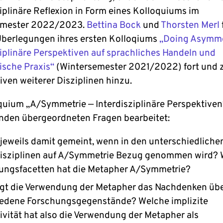
ziplinäre Reflexion in Form eines Kolloquiums im
emester 2022/2023.
Bettina Bock
und
Thorsten Merl
Überlegungen ihres ersten Kolloqiums
„Doing Asymme
ziplinäre Perspektiven auf sprachliches Handeln und
sche Praxis“
(Wintersemester 2021/2022) fort und 
iven weiterer Disziplinen hinzu.
quium „A/Symmetrie — Interdisziplinäre Perspektive
enden übergeordneten Fragen bearbeitet:
 jeweils damit gemeint, wenn in den unterschiedliche
)Disziplinen auf A/Symmetrie Bezug genommen wird?
ungsfacetten hat die Metapher A/Symmetrie?
ägt die Verwendung der Metapher das Nachdenken üb
iedene Forschungsgegenstände? Welche implizite
vität hat also die Verwendung der Metapher als