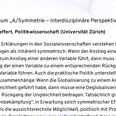
ium „A/Symmetrie — Interdisziplinäre Perspekti
ffert, Politikwissenschaft (Universität Zürich)
 Erklärungen in den Sozialwissenschaften verstehen 
gen als inhärent symmetrisch: Wenn der Anstieg ein
 zum Anstieg einer anderen Variable führt, dann muss
 der einen Variable zu einem entsprechenden Rückg
ariable führen. Auch die praktische Politik unterstell
usammenhänge: Wenn die Globalisierung zu einem A
eichheit geführt habe, dann müsse eine Deglobalisie
 Rückgang der Ungleichheit beitragen. Tatsächlich gil
nbekämpfung“, in Erwartung solch symmetrischer Eff
ls die aussichtsreichste Möglichkeit, politisch mit P