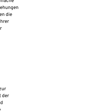
infache
ziehungen
en die
ihrer
r
zur
t der
nd
e