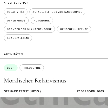
ARBEITSGRUPPEN
RELATIVITÄT
ZUFALL, ZEIT UND ZUSTANDSSUMME
OTHER MINDS
AUTONOMIE
GRENZEN DER QUANTENTHEORIE
MENSCHEN - RECHTE
KLANG(WELTEN)
AKTIVITÄTEN
Themen:
BUCH
PHILOSOPHIE
Moralischer Relativismus
GERHARD ERNST (HRSG.)
PADERBORN 2009