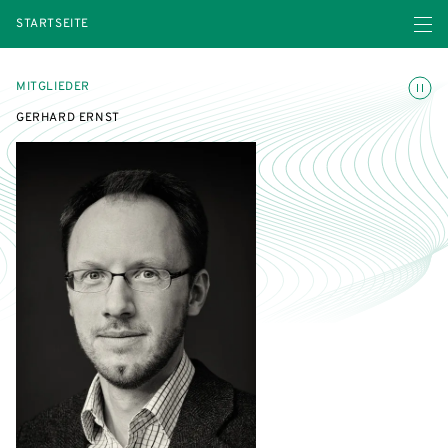
Menü ö
STARTSEITE
Animatio
MITGLIEDER
GERHARD ERNST