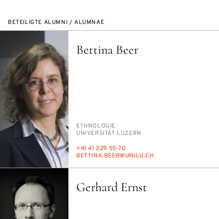
BETEILIGTE ALUMNI / ALUMNAE
Bettina Beer
PERSON_RESEARCH_SUBJECT
ETH­NO­LO­GIE
INSTITUTION
UNI­VER­SI­TÄT LU­ZERN
TELEFON
+41 41 229 55-70
E-
BET­TI­NA.BEER@UNI­LU.CH
MAIL
Gerhard Ernst