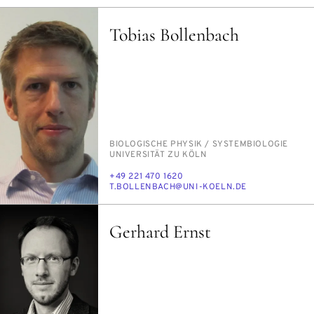
Tobias Bollenbach
PERSON_RESEARCH_SUBJECT
BIO­LO­GI­SCHE PHY­SIK /​ SYS­TEM­BIO­LO­GIE
INSTITUTION
UNI­VER­SI­TÄT ZU KÖLN
TELEFON
+49 221 470 1620
E-
T.BOL­LEN­BACH@UNI-KOELN.DE
MAIL
Gerhard Ernst