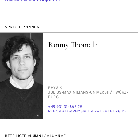
SPRECHER*INNEN
Ronny Thomale
PERSON_RESEARCH_SUBJECT
PHY­SIK
INSTITUTION
JU­LI­US-MA­XI­MI­LI­ANS-UNI­VER­SI­TÄT WÜRZ­
BURG
TELEFON
+49 931 31-862 25
E-
RTHO­MA­LE@PHY­SIK.UNI-WU­ERZ­BURG.DE
MAIL
BETEILIGTE ALUMNI / ALUMNAE