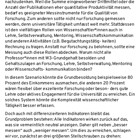
nachzudenken. Weil die Summe eingeworbener Drittmittel oder die
Anzahl der Publikationen eher quantitative Produktivität messen,
bedarf es geeigneter Messinstrumente für die Qualität von
Forschung. Zum anderen sollte nicht nur Forschung gemessen
werden, denn universitäre Tätigkeit umfasst weit mehr. Stattdessen
ist den vielfältigen Rollen von Wissenschaftler*innen auch in
Lehre, Selbstverwaltung, Mentoring, Wissenschaftskommunikation
und anderen Aktivitäten (z.B. Begutachtungstätig- keiten)
Rechnung zu tragen. Anstatt nur Forschung zu belohnen, sollte eine
Messung auch diese Rollen abdecken. Warum nicht alle
Professor*innen mit W3-Grundgehalt besolden und
Gehaltszulagen an Forschung, Lehre, Selbstverwaltung, Mentoring
oder Wissenschafts- kommunikation binden?
In diesem Szenario könnte die Grundbesoldung beispielsweise 80
Prozent des Einkommens ausmachen, die anderen 20 Prozent
wären flexibel über exzellente Forschung oder beson- ders gute
Lehre oder aktives Engagement für die Universität zu erreichen. Ein
solches System könnte die Komplexität wissenschaftlicher
Tätigkeit besser erfassen.
Doch auch mit differenzierteren Indikatoren bleibt das
Grundproblem bestehen: Alle Indikatoren wirken zurück auf das,
was sie vermeintlich neutral anzeigen. Daher gilt neben „besser
messen“ auch „weniger messen“. Um dies zu erreichen, schlagen
wir vor, zunächst an drei größeren Stellschrauben zu drehen: