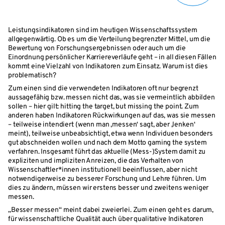
Leistungsindikatoren sind im heutigen Wissenschaftssystem
allgegenwärtig. Ob es um die Verteilung begrenzter Mittel, um die
Bewertung von Forschungsergebnissen oder auch um die
Einordnung persönlicher Karriereverläufe geht – in all diesen Fällen
kommt eine Vielzahl von Indikatoren zum Einsatz. Warum ist dies
problematisch?
Zum einen sind die verwendeten Indikatoren oft nur begrenzt
aussagefähig bzw. messen nicht das, was sie vermeintlich abbilden
sollen – hier gilt: hitting the target, but missing the point. Zum
anderen haben Indikatoren Rückwirkungen auf das, was sie messen
– teilweise intendiert (wenn man ‚messen‘ sagt, aber ‚lenken‘
meint), teilweise unbeabsichtigt, etwa wenn Individuen besonders
gut abschneiden wollen und nach dem Motto gaming the system
verfahren. Insgesamt führt das aktuelle (Mess-)System damit zu
expliziten und impliziten Anreizen, die das Verhalten von
Wissenschaftler*innen institutionell beeinflussen, aber nicht
notwendigerweise zu besserer Forschung und Lehre führen. Um
dies zu ändern, müssen wir erstens besser und zweitens weniger
messen.
„Besser messen“ meint dabei zweierlei. Zum einen geht es darum,
für wissenschaftliche Qualität auch über qualitative Indikatoren