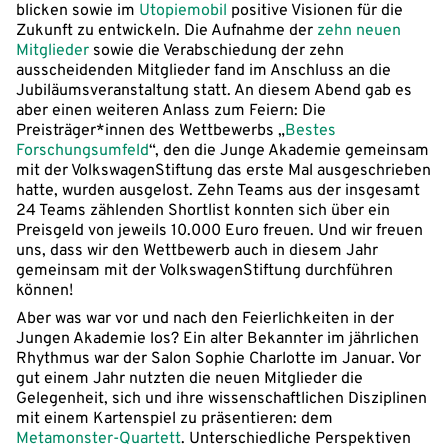
blicken sowie im
Utopiemobil
positive Visionen für die
Zukunft zu entwickeln. Die Aufnahme der
zehn neuen
Mitglieder
sowie die Verabschiedung der zehn
ausscheidenden Mitglieder fand im Anschluss an die
Jubiläumsveranstaltung statt. An diesem Abend gab es
aber einen weiteren Anlass zum Feiern: Die
Preisträger*innen des Wettbewerbs „
Bestes
Forschungsumfeld
“, den die Junge Akademie gemeinsam
mit der VolkswagenStiftung das erste Mal ausgeschrieben
hatte, wurden ausgelost. Zehn Teams aus der insgesamt
24 Teams zählenden Shortlist konnten sich über ein
Preisgeld von jeweils 10.000 Euro freuen. Und wir freuen
uns, dass wir den Wettbewerb auch in diesem Jahr
gemeinsam mit der VolkswagenStiftung durchführen
können!
Aber was war vor und nach den Feierlichkeiten in der
Jungen Akademie los? Ein alter Bekannter im jährlichen
Rhythmus war der Salon Sophie Charlotte im Januar. Vor
gut einem Jahr nutzten die neuen Mitglieder die
Gelegenheit, sich und ihre wissenschaftlichen Disziplinen
mit einem Kartenspiel zu präsentieren: dem
Metamonster-Quartett
. Unterschiedliche Perspektiven