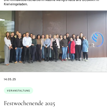
Die Klimawissenschaftlerin Nadine Mengis hatte ans GEOMAR in
Kiel eingeladen.
DATE
14.05.25
Themen:
VERANSTALTUNG
Festwochenende 2025