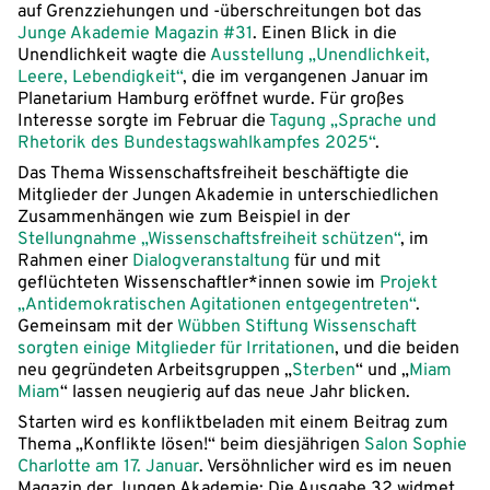
auf Grenzziehungen und -überschreitungen bot das
Junge Akademie Magazin #31
. Einen Blick in die
Unendlichkeit wagte die
Ausstellung „Unendlichkeit,
Leere, Lebendigkeit“
, die im vergangenen Januar im
Planetarium Hamburg eröffnet wurde. Für großes
Interesse sorgte im Februar die
Tagung „Sprache und
Rhetorik des Bundestagswahlkampfes 2025“
.
Das Thema Wissenschaftsfreiheit beschäftigte die
Mitglieder der Jungen Akademie in unterschiedlichen
Zusammenhängen wie zum Beispiel in der
Stellungnahme „Wissenschaftsfreiheit schützen“
, im
Rahmen einer
Dialogveranstaltung
für und mit
geflüchteten Wissenschaftler*innen sowie im
Projekt
„Antidemokratischen Agitationen entgegentreten“
.
Gemeinsam mit der
Wübben Stiftung Wissenschaft
sorgten einige Mitglieder für Irritationen
, und die beiden
neu gegründeten Arbeitsgruppen „
Sterben
“ und „
Miam
Miam
“ lassen neugierig auf das neue Jahr blicken.
Starten wird es konfliktbeladen mit einem Beitrag zum
Thema „Konflikte lösen!“ beim diesjährigen
Salon Sophie
Charlotte am 17. Januar
. Versöhnlicher wird es im neuen
Magazin der Jungen Akademie: Die Ausgabe 32 widmet