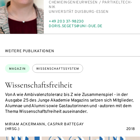
PERSON_RESEARCH_SUBJECT
CHE­MIE­IN­GE­NIEUR­WE­SEN /​ PAR­TI­KEL­TECH­
NIK
INSTITUTION
UNI­VER­SI­TÄT DUIS­BURG-ES­SEN
TELEFON
+49 203 37-98230
E-
DO­RIS.SE­GETS@UNI-DUE.DE
MAIL
WEITERE PUBLIKATIONEN
Themen:
MAGAZIN
WISSENSCHAFTSSYSTEM
Wissenschaftsfreiheit
Von A wie Ambivalenztoleranz bis Z wie Zusammenspiel - in der
Ausgabe 25 des Junge Akademie Magazins setzen sich Mitglieder,
Alumnae und Alumni sowie Gastautorinnen und -autoren mit dem
Thema Wissenschaftsfreiheit auseinander.
MIRIAM ACKERMANN, CASPAR BATTEGAY
(HRSG.)
2018