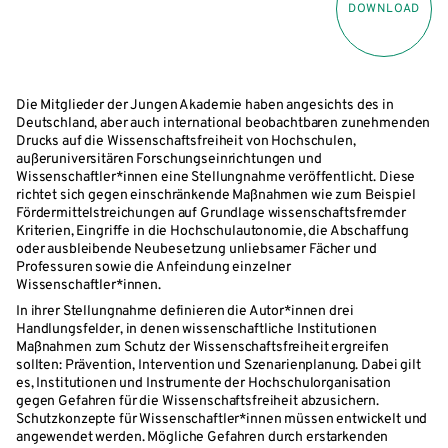
DOWNLOAD
Die Mitglieder der Jungen Akademie haben angesichts des in
Deutschland, aber auch international beobachtbaren zunehmenden
Drucks auf die Wissenschaftsfreiheit von Hochschulen,
außeruniversitären Forschungseinrichtungen und
Wissenschaftler*innen eine Stellungnahme veröffentlicht. Diese
richtet sich gegen einschränkende Maßnahmen wie zum Beispiel
Fördermittelstreichungen auf Grundlage wissenschaftsfremder
Kriterien, Eingriffe in die Hochschulautonomie, die Abschaffung
oder ausbleibende Neubesetzung unliebsamer Fächer und
Professuren sowie die Anfeindung einzelner
Wissenschaftler*innen.
In ihrer Stellungnahme definieren die Autor*innen drei
Handlungsfelder, in denen wissenschaftliche Institutionen
Maßnahmen zum Schutz der Wissenschaftsfreiheit ergreifen
sollten: Prävention, Intervention und Szenarienplanung. Dabei gilt
es, Institutionen und Instrumente der Hochschulorganisation
gegen Gefahren für die Wissenschaftsfreiheit abzusichern.
Schutzkonzepte für Wissenschaftler*innen müssen entwickelt und
angewendet werden. Mögliche Gefahren durch erstarkenden