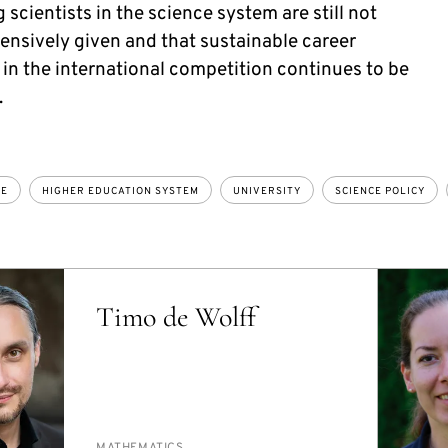
 scientists in the science system are still not
nsively given and that sustainable career
 in the international competition continues to be
.
CE
HIGHER EDUCATION SYSTEM
UNIVERSITY
SCIENCE POLICY
Timo de Wolff
PERSON_RESEARCH_SUBJECT