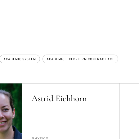
ACADEMIC SYSTEM
ACADEMIC FIXED-TERM CONTRACT ACT
Astrid Eichhorn
PERSON_RESEARCH_SUBJECT