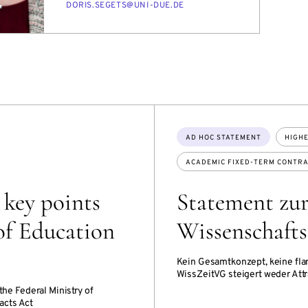
E-
DORIS.SEGETS@UNI-DUE.DE
MAIL
Topics:
AD HOC STATEMENT
HIGHE
ACADEMIC FIXED-TERM CONTRA
 key points
Statement zur
 of Education
Wissenschafts
Kein Gesamtkonzept, keine fl
WissZeitVG steigert weder Attr
the Federal Ministry of
acts Act