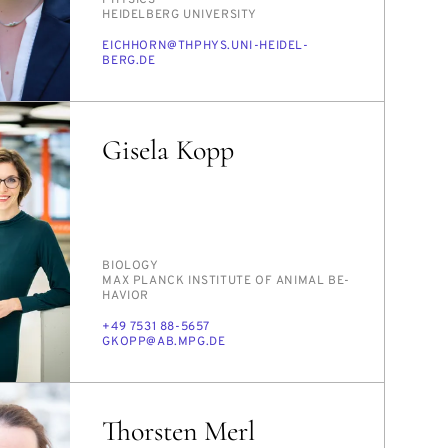
PHYSICS
INSTITUTION
HEI­DEL­BERG UNI­VER­SI­TY
E-
EICH­HORN@TH­PHYS.UNI-HEI­DEL­
MAIL
BERG.DE
Gisela Kopp
PERSON_RESEARCH_SUBJECT
BI­OL­O­GY
INSTITUTION
MAX PLANCK IN­STI­TUTE OF AN­I­MAL BE­
HAV­IOR
PHONE
+49 7531 88-5657
E-
GKOPP@AB.MPG.DE
MAIL
Thorsten Merl