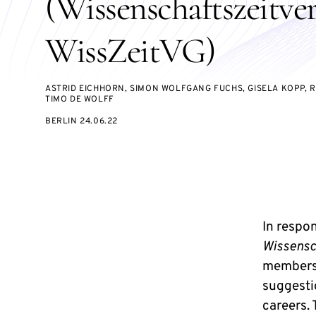
(Wissenschaftszeitver
WissZeitVG)
ASTRID EICHHORN, SIMON WOLFGANG FUCHS, GISELA KOPP, 
TIMO DE WOLFF
BERLIN 24.06.22
In respon
Wissensc
members
suggestio
careers.