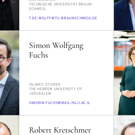
MATH­E­MAT­ICS
INSTITUTION
TECH­NIS­CHE UNI­VER­SITÄT BRAUN­
SCHWEIG
E-
T.DE-WOLFF@TU-BRAUN­SCHWEIG.DE
MAIL
Simon Wolfgang
Fuchs
PERSON_RESEARCH_SUBJECT
IS­LAM­IC STUD­IES
INSTITUTION
THE HE­BREW UNI­VER­SI­TY OF
JERUSALEM
E-
SI­MONW.FUCHS@MAIL.HU­JI.AC.IL
MAIL
Robert Kretschmer