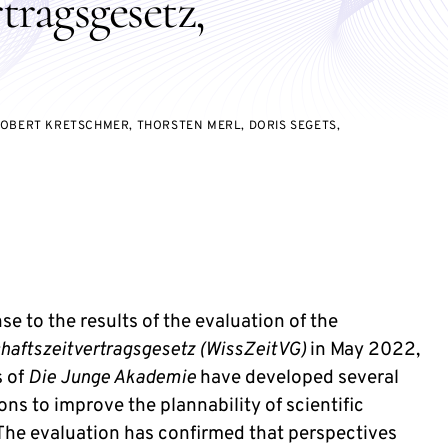
tragsgesetz,
ROBERT KRETSCHMER, THORSTEN MERL, DORIS SEGETS,
se to the results of the evaluation of the
haftszeitvertragsgesetz (WissZeitVG)
in May 2022,
 of
Die Junge Akademie
have developed several
ns to improve the plannability of scientific
 The evaluation has confirmed that perspectives