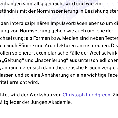
hängen sinnfällig gemacht wird und wie ein
tändnis mit der Norminszenierung in Beziehung steh
in den interdisziplinären Impulsvorträgen ebenso um d
rung von Normsetzung gehen wie auch um jene der
hsetzung; als Formen bzw. Medien sind neben Texten
en auch Räume und Architekturen anzusprechen. Dis
ollen solcherart exemplarische Fälle der Wechselwir
 „Geltung“ und „Inszenierung“ aus unterschiedliche
 anhand derer sich dann theoretische Fragen vergle
 lassen und so eine Annäherung an eine wichtige Face
tät erreicht wird.
htet wird der Workshop von
Christoph Lundgreen
. Z
 Mitglieder der Jungen Akademie.