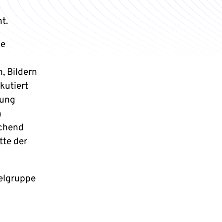
t.
ie
, Bildern
kutiert
kung
n
ichend
tte der
ielgruppe