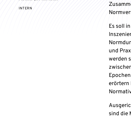
Zusammen
VERANSTALTUNGSZUGANG:
INTERN
Normvers
Es soll 
Inszenie
Normdurc
und Prax
werden s
zwischen
Epochen,
erörtern
Normativi
Ausgeric
sind die