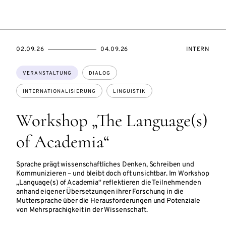
SZUGANG:
EVENTBEGINSON
EVENTENDSON
VERANSTAL
02.09.26
04.09.26
INTERN
Themen:
VERANSTALTUNG
DIALOG
INTERNATIONALISIERUNG
LINGUISTIK
Workshop „The Language(s)
of Academia“
Sprache prägt wissenschaftliches Denken, Schreiben und
Kommunizieren – und bleibt doch oft unsichtbar. Im Workshop
„Language(s) of Academia“ reflektieren die Teilnehmenden
anhand eigener Übersetzungen ihrer Forschung in die
Muttersprache über die Herausforderungen und Potenziale
von Mehrsprachigkeit in der Wissenschaft.