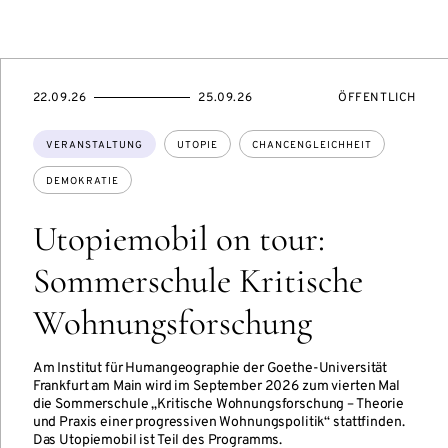
TUNGSZUGANG:
EVENTBEGINSON
EVENTENDSON
VERANSTALTUNG
22.09.26
25.09.26
ÖFFENTLICH
Themen:
VERANSTALTUNG
UTOPIE
CHANCENGLEICHHEIT
DEMOKRATIE
Utopiemobil on tour:
Sommerschule Kritische
Wohnungsforschung
Am Institut für Humangeographie der Goethe-Universität
Frankfurt am Main wird im September 2026 zum vierten Mal
die Sommerschule „Kritische Wohnungsforschung – Theorie
und Praxis einer progressiven Wohnungspolitik“ stattfinden.
Das Utopiemobil ist Teil des Programms.