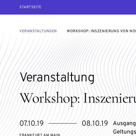
STARTSEITE
VERANSTALTUNGEN
WORKSHOP: INSZENIERUNG VON NO
Veranstaltung
Workshop: Inszenier
eventBeginsOn
eventEndsOn
07.10.19
08.10.19
Ausgangs
Geltungs
FRANKFURT AM MAIN