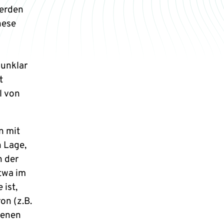
werden
nese
 unklar
t
l von
n mit
n Lage,
n der
twa im
 ist,
on (z.B.
denen