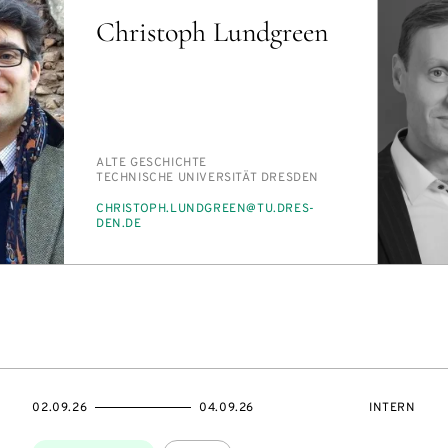
Christoph Lundgreen
PERSON_RESEARCH_SUBJECT
AL­TE GE­SCHICH­TE
INSTITUTION
TECH­NI­SCHE UNI­VER­SI­TÄT DRES­DEN
E-
CHRIS­TOPH.LUND­GREEN@TU.DRES­
MAIL
DEN.DE
SZUGANG:
EVENTBEGINSON
EVENTENDSON
VERANSTAL
02.09.26
04.09.26
INTERN