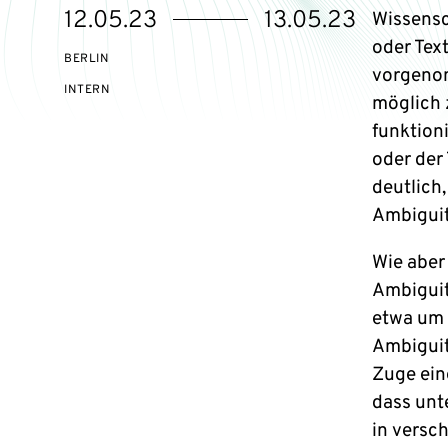
eventBeginsOn
eventEndsOn
12.05.23
13.05.23
Wissensc
oder Tex
BERLIN
vorgenom
VERANSTALTUNGSZUGANG:
INTERN
möglich z
funktioni
oder der 
deutlich,
Ambiguit
Wie aber
Ambiguit
etwa um 
Ambiguit
Zuge ein
dass unt
in versc