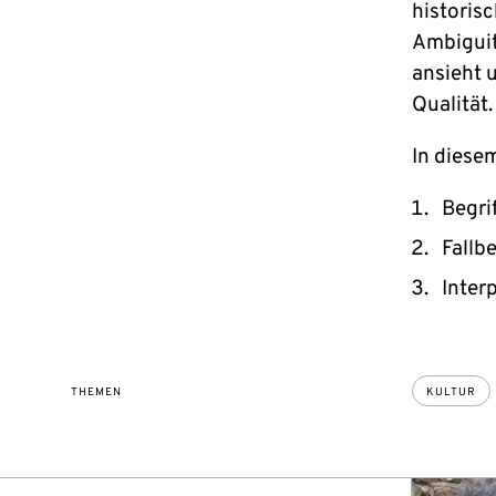
historis
Ambiguit
ansieht 
Qualität.
In diese
Begri
Fallb
Inter
THEMEN
KULTUR