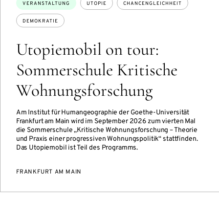
Themen:
VERANSTALTUNG
UTOPIE
CHANCENGLEICHHEIT
DEMOKRATIE
Utopiemobil on tour:
Sommerschule Kritische
Wohnungsforschung
Am Institut für Humangeographie der Goethe-Universität
Frankfurt am Main wird im September 2026 zum vierten Mal
die Sommerschule „Kritische Wohnungsforschung – Theorie
und Praxis einer progressiven Wohnungspolitik“ stattfinden.
Das Utopiemobil ist Teil des Programms.
FRANKFURT AM MAIN