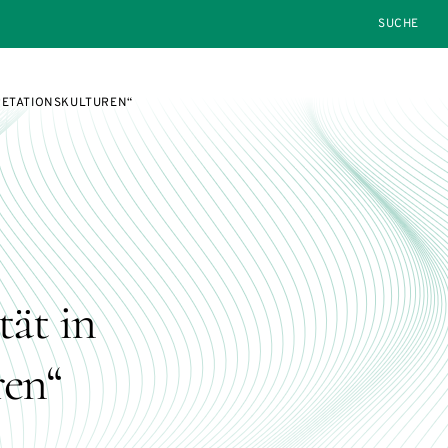
SEARCH
RETATIONSKULTUREN“
ät in
ren“