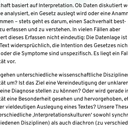
haft basiert auf Interpretation. Ob Daten diskutiert 
te analysiert, ein Gesetz auslegt wird oder eine Anam
men – stets geht es darum, einen Sachverhalt best-
u erfassen und zu verstehen. In vielen Fällen aber
ert dieses Erfassen nicht eindeutig: Die Datenlage ist
Text widersprüchlich, die Intention des Gesetzes nich
 oder die Symptome sind unspezifisch. Es liegt ein Fal
ät vor.
 gehen unterschiedliche wissenschaftliche Diszipline
ät um? Ist das Ziel eine Vereindeutigung der unklare
eine Diagnose stellen zu können? Oder wird gerade i
ät eine Besonderheit gesehen und hervorgehoben, e
er vieldeutigen Auslegung eines Textes? Unsere These
erschiedliche ‚Interpretationskulturen‘ sowohl synchr
hiedenen Disziplinen) als auch diachron (zu verschie