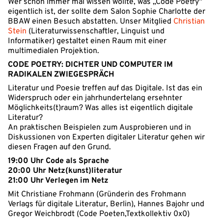
Wer schon immer mal wissen wollte, was „Code Poetry“
eigentlich ist, der sollte dem Salon Sophie Charlotte der
BBAW einen Besuch abstatten. Unser Mitglied
Christian
Stein
(Literaturwissenschaftler, Linguist und
Informatiker) gestaltet einen Raum mit einer
multimedialen Projektion.
CODE POETRY: DICHTER UND COMPUTER IM
RADIKALEN ZWIEGESPRÄCH
Literatur und Poesie treffen auf das Digitale. Ist das ein
Widerspruch oder ein jahrhundertelang ersehnter
Möglichkeits(t)raum? Was alles ist eigentlich digitale
Literatur?
An praktischen Beispielen zum Ausprobieren und in
Diskussionen von Experten digitaler Literatur gehen wir
diesen Fragen auf den Grund.
19:00 Uhr Code als Sprache
20:00 Uhr Netz(kunst)literatur
21:00 Uhr Verlegen im Netz
Mit Christiane Frohmann (Gründerin des Frohmann
Verlags für digitale Literatur, Berlin), Hannes Bajohr und
Gregor Weichbrodt (Code Poeten,Textkollektiv 0x0)