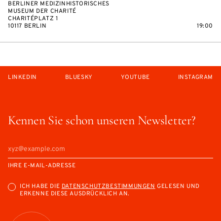
BERLINER MEDIZINHISTORISCHES
MUSEUM DER CHARITÉ
CHARITÉPLATZ 1
10117 BERLIN
19:00
LINKEDIN
BLUESKY
YOUTUBE
INSTAGRAM
Kennen Sie schon unseren Newsletter?
IHRE E-MAIL-ADRESSE
ICH HABE DIE
DATENSCHUTZBESTIMMUNGEN
GELESEN UND
ERKENNE DIESE AUSDRÜCKLICH AN.