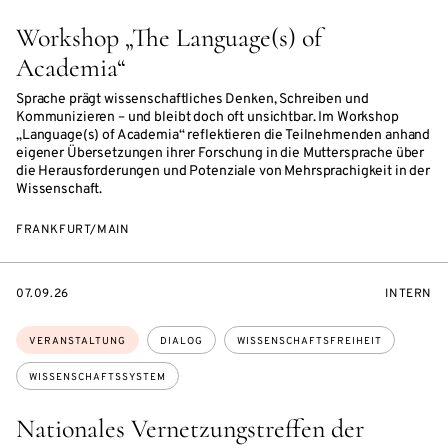
Workshop „The Language(s) of
Academia“
Sprache prägt wissenschaftliches Denken, Schreiben und
Kommunizieren – und bleibt doch oft unsichtbar. Im Workshop
„Language(s) of Academia“ reflektieren die Teilnehmenden anhand
eigener Übersetzungen ihrer Forschung in die Muttersprache über
die Herausforderungen und Potenziale von Mehrsprachigkeit in der
Wissenschaft.
FRANKFURT/MAIN
EVENTBEGINSON
VERANST
07.09.26
INTERN
Themen:
VERANSTALTUNG
DIALOG
WISSENSCHAFTSFREIHEIT
WISSENSCHAFTSSYSTEM
Nationales Vernetzungstreffen der