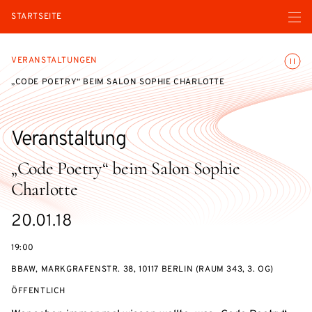
Menü ö
STARTSEITE
Animatio
VERANSTALTUNGEN
„CODE POETRY“ BEIM SALON SOPHIE CHARLOTTE
Veranstaltung
„Code Poetry“ beim Salon Sophie
Charlotte
eventBeginsOn
20.01.18
19:00
BBAW, MARKGRAFENSTR. 38, 10117 BERLIN (RAUM 343, 3. OG)
VERANSTALTUNGSZUGANG:
ÖFFENTLICH