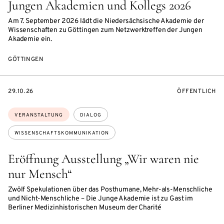
Jungen Akademien und Kollegs 2026
Am 7. September 2026 lädt die Niedersächsische Akademie der
Wissenschaften zu Göttingen zum Netzwerktreffen der Jungen
Akademie ein.
GÖTTINGEN
EVENTBEGINSON
VERANSTALTU
29.10.26
ÖFFENTLICH
Themen:
VERANSTALTUNG
DIALOG
WISSENSCHAFTSKOMMUNIKATION
Eröffnung Ausstellung „Wir waren nie
nur Mensch“
Zwölf Spekulationen über das Posthumane, Mehr-als-Menschliche
und Nicht-Menschliche – Die Junge Akademie ist zu Gast im
Berliner Medizinhistorischen Museum der Charité