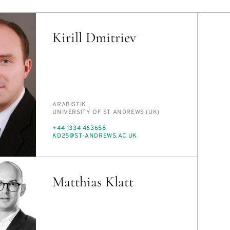
Kirill Dmitriev
PERSON_RESEARCH_SUBJECT
ARA­BIS­TIK
INSTITUTION
UNI­VER­SI­TY OF ST AN­D­REWS (UK)
TELEFON
+44 1334 463658
E-
KD25@ST-AN­D­REWS.AC.UK
MAIL
Matthias Klatt