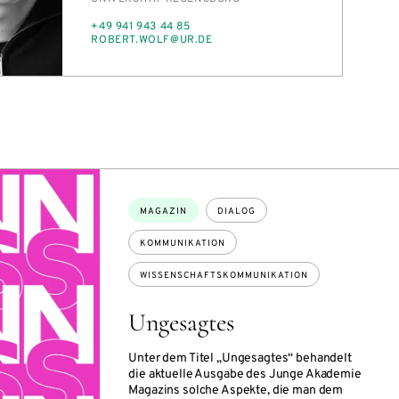
TELEFON
+49 941 943 44 85
E-
RO­BERT.WOLF@UR.DE
MAIL
Themen:
MAGAZIN
DIALOG
KOMMUNIKATION
WISSENSCHAFTSKOMMUNIKATION
Ungesagtes
Unter dem Titel „Ungesagtes“ behandelt
die aktuelle Ausgabe des Junge Akademie
Magazins solche Aspekte, die man dem