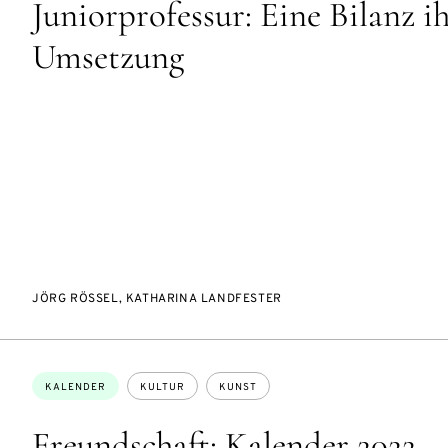
Juniorprofessur: Eine Bilanz i
Umsetzung
JÖRG RÖSSEL, KATHARINA LANDFESTER
Themen:
KALENDER
KULTUR
KUNST
Freundschaft: Kalender 2022