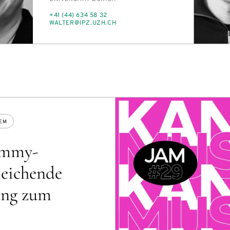
TELEFON
+41 (44) 634 58 32
E-
WAL­TER@IPZ.UZH.CH
MAIL
EM
Emmy-
leichende
ang zum