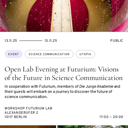
STARTS
ENDS
EVENT
13.11.25
13.11.25
PUBLIC
ON
ON
ACCESS:
Topics:
EVENT
SCIENCE COMMUNICATION
UTOPIA
Open Lab Evening at Futurium: Visions
of the Future in Science Communication
In cooperation with Futurium, members of
Die Junge Akademie
and
their guests will embark on a journey to discover the future of
science communication.
WORKSHOP FUTURIUM LAB
ALEXANDERUFER 2
10117 BERLIN
17:00 — 20:00