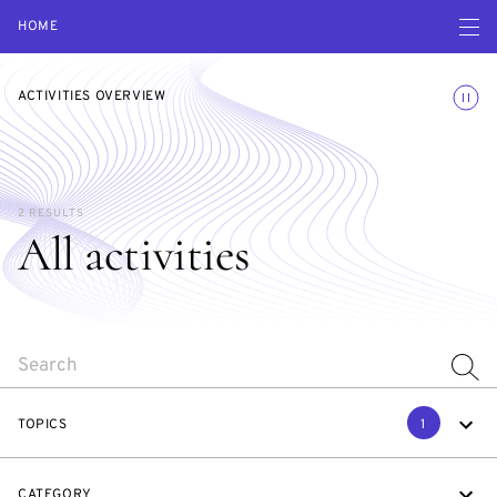
Open navigatio
HOME
Toggle
ACTIVITIES OVERVIEW
2 RESULTS
All activities
SEARCH
TOPICS
1
CATEGORY