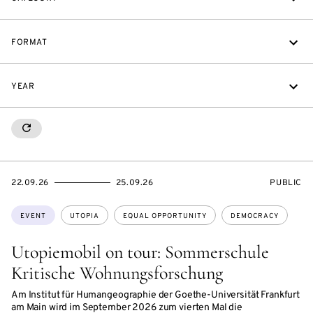
FORMAT
YEAR
RESETALL
STARTS
ENDS
EVENT
22.09.26
25.09.26
PUBLIC
ON
ON
ACCESS:
Topics:
EVENT
UTOPIA
EQUAL OPPORTUNITY
DEMOCRACY
Utopiemobil on tour: Sommerschule
Kritische Wohnungsforschung
Am Institut für Humangeographie der Goethe-Universität Frankfurt
am Main wird im September 2026 zum vierten Mal die