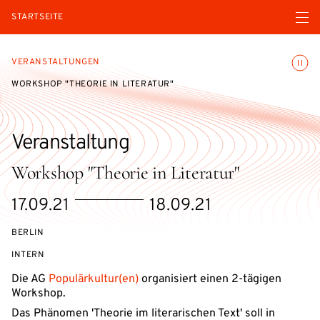
Menü ö
STARTSEITE
Animatio
VERANSTALTUNGEN
WORKSHOP "THEORIE IN LITERATUR"
Veranstaltung
Workshop "Theorie in Literatur"
eventBeginsOn
eventEndsOn
17.09.21
18.09.21
BERLIN
VERANSTALTUNGSZUGANG:
INTERN
Die AG
Populärkultur(en)
organisiert einen 2-tägigen
Workshop.
Das Phänomen 'Theorie im literarischen Text' soll in