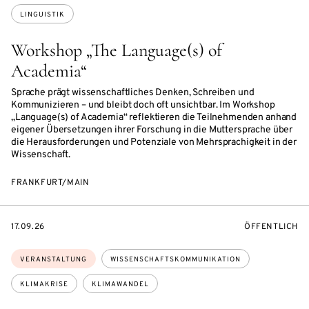
LINGUISTIK
Workshop „The Language(s) of
Academia“
Sprache prägt wissenschaftliches Denken, Schreiben und
Kommunizieren – und bleibt doch oft unsichtbar. Im Workshop
„Language(s) of Academia“ reflektieren die Teilnehmenden anhand
eigener Übersetzungen ihrer Forschung in die Muttersprache über
die Herausforderungen und Potenziale von Mehrsprachigkeit in der
Wissenschaft.
FRANKFURT/MAIN
EVENTBEGINSON
VERANSTALTU
17.09.26
ÖFFENTLICH
Themen:
VERANSTALTUNG
WISSENSCHAFTSKOMMUNIKATION
KLIMAKRISE
KLIMAWANDEL