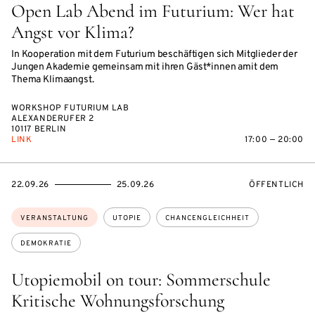
Open Lab Abend im Futurium: Wer hat
Angst vor Klima?
In Kooperation mit dem Futurium beschäftigen sich Mitglieder der
Jungen Akademie gemeinsam mit ihren Gäst*innen amit dem
Thema Klimaangst.
WORKSHOP FUTURIUM LAB
ALEXANDERUFER 2
10117 BERLIN
LINK
17:00 — 20:00
EVENTBEGINSON
EVENTENDSON
VERANSTALTU
22.09.26
25.09.26
ÖFFENTLICH
Themen:
VERANSTALTUNG
UTOPIE
CHANCENGLEICHHEIT
DEMOKRATIE
Utopiemobil on tour: Sommerschule
Kritische Wohnungsforschung