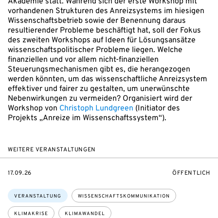
Akademie statt. Während sich der erste Workshop mit
vorhandenen Strukturen des Anreizsystems im hiesigen
Wissenschaftsbetrieb sowie der Benennung daraus
resultierender Probleme beschäftigt hat, soll der Fokus
des zweiten Workshops auf Ideen für Lösungsansätze
wissenschaftspolitischer Probleme liegen. Welche
finanziellen und vor allem nicht-finanziellen
Steuerungsmechanismen gibt es, die herangezogen
werden könnten, um das wissenschaftliche Anreizsystem
effektiver und fairer zu gestalten, um unerwünschte
Nebenwirkungen zu vermeiden? Organisiert wird der
Workshop von
Christoph Lundgreen
(Initiator des
Projekts „Anreize im Wissenschaftssystem“).
WEITERE VERANSTALTUNGEN
EVENTBEGINSON
VERANSTALTU
17.09.26
ÖFFENTLICH
Themen:
VERANSTALTUNG
WISSENSCHAFTSKOMMUNIKATION
KLIMAKRISE
KLIMAWANDEL