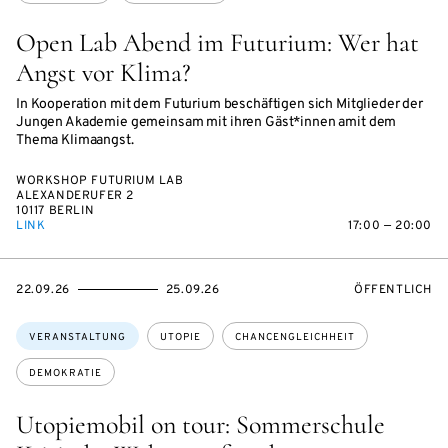
Open Lab Abend im Futurium: Wer hat
Angst vor Klima?
In Kooperation mit dem Futurium beschäftigen sich Mitglieder der
Jungen Akademie gemeinsam mit ihren Gäst*innen amit dem
Thema Klimaangst.
WORKSHOP FUTURIUM LAB
ALEXANDERUFER 2
10117 BERLIN
LINK
17:00 — 20:00
EVENTBEGINSON
EVENTENDSON
VERANSTALTU
22.09.26
25.09.26
ÖFFENTLICH
Themen:
VERANSTALTUNG
UTOPIE
CHANCENGLEICHHEIT
DEMOKRATIE
Utopiemobil on tour: Sommerschule