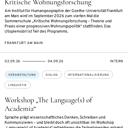
Kritische Wohnungsforschung
Am Institut für Humangeographie der Goethe-Universität Frankfurt
am Main wird im September 2026 zum vierten Mal die
Sommerschule „Kritische Wohnungsforschung – Theorie und
Praxis einer progressiven Wohnungspolitik“ stattfinden. Das
Utopiemobil ist Teil des Programms.
FRANKFURT AM MAIN
EVENTBEGINSON
EVENTENDSON
VERANST
02.09.26
04.09.26
INTERN
Themen:
VERANSTALTUNG
DIALOG
INTERNATIONALISIERUNG
LINGUISTIK
Workshop „The Language(s) of
Academia“
Sprache prägt wissenschaftliches Denken, Schreiben und
Kommunizieren – und bleibt doch oft unsichtbar. Im Workshop
„Language(s) of Academia“ reflektieren die Teilnehmenden anhand