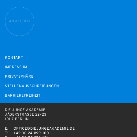
ANMELDEN
KONTAKT
IMPRESSUM
PRIVATSPHÄRE
STELLENAUSSCHREIBUNGEN
BARRIEREFREIHEIT
DIE JUNGE AKADEMIE
JÄGERSTRASSE 22/23
10117 BERLIN
E:
OFFICE@DIEJUNGEAKADEMIE.DE
T:
+49 30 241899-100