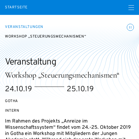
Menü ö
STARTSEITE
Animatio
VERANSTALTUNGEN
WORKSHOP „STEUERUNGSMECHANISMEN“
Veranstaltung
Workshop „Steuerungsmechanismen“
eventBeginsOn
eventEndsOn
24.10.19
25.10.19
GOTHA
VERANSTALTUNGSZUGANG:
INTERN
Im Rahmen des Projekts „Anreize im
Wissenschaftssystem“ findet vom 24.-25. Oktober 2019
in Gotha ein Workshop mit Mitgliedern der Jungen