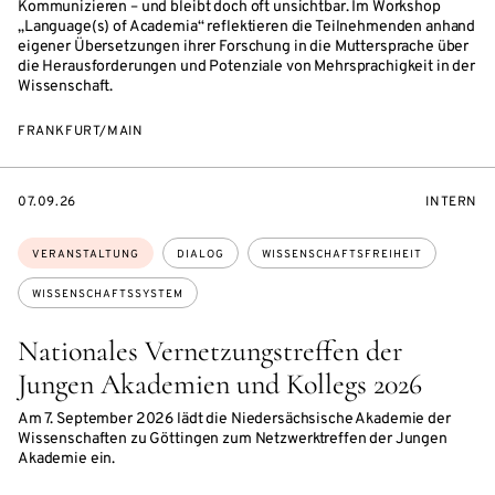
Kommunizieren – und bleibt doch oft unsichtbar. Im Workshop
„Language(s) of Academia“ reflektieren die Teilnehmenden anhand
eigener Übersetzungen ihrer Forschung in die Muttersprache über
die Herausforderungen und Potenziale von Mehrsprachigkeit in der
Wissenschaft.
FRANKFURT/MAIN
EVENTBEGINSON
VERANST
07.09.26
INTERN
Themen:
VERANSTALTUNG
DIALOG
WISSENSCHAFTSFREIHEIT
WISSENSCHAFTSSYSTEM
Nationales Vernetzungstreffen der
Jungen Akademien und Kollegs 2026
Am 7. September 2026 lädt die Niedersächsische Akademie der
Wissenschaften zu Göttingen zum Netzwerktreffen der Jungen
Akademie ein.