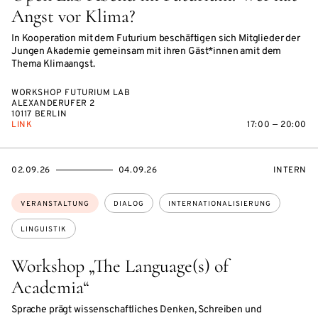
Angst vor Klima?
In Kooperation mit dem Futurium beschäftigen sich Mitglieder der
Jungen Akademie gemeinsam mit ihren Gäst*innen amit dem
Thema Klimaangst.
WORKSHOP FUTURIUM LAB
ALEXANDERUFER 2
10117 BERLIN
LINK
17:00 — 20:00
EVENTBEGINSON
EVENTENDSON
VERANST
02.09.26
04.09.26
INTERN
Themen:
VERANSTALTUNG
DIALOG
INTERNATIONALISIERUNG
LINGUISTIK
Workshop „The Language(s) of
Academia“
Sprache prägt wissenschaftliches Denken, Schreiben und