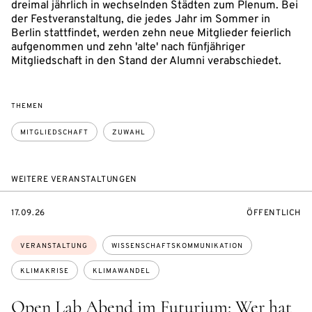
dreimal jährlich in wechselnden Städten zum Plenum. Bei
der Festveranstaltung, die jedes Jahr im Sommer in
Berlin stattfindet, werden zehn neue Mitglieder feierlich
aufgenommen und zehn 'alte' nach fünfjähriger
Mitgliedschaft in den Stand der Alumni verabschiedet.
THEMEN
MITGLIEDSCHAFT
ZUWAHL
WEITERE VERANSTALTUNGEN
EVENTBEGINSON
VERANSTALTU
17.09.26
ÖFFENTLICH
Themen:
VERANSTALTUNG
WISSENSCHAFTSKOMMUNIKATION
KLIMAKRISE
KLIMAWANDEL
Open Lab Abend im Futurium: Wer hat